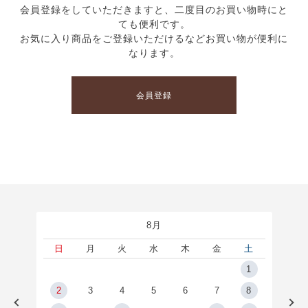
会員登録をしていただきますと、二度目のお買い物時にと
ても便利です。
お気に入り商品をご登録いただけるなどお買い物が便利に
なります。
会員登録
8月
土
日
月
火
水
木
金
土
5
1
2
2
3
4
5
6
7
8