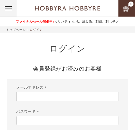
0
ファイナルセール開催中♪
＼リバティ 生地、編み物、刺繍、刺し子／
トップページ
ログイン
ログイン
会員登録がお済みのお客様
メールアドレス
(必
須)
パスワード
(必
須)