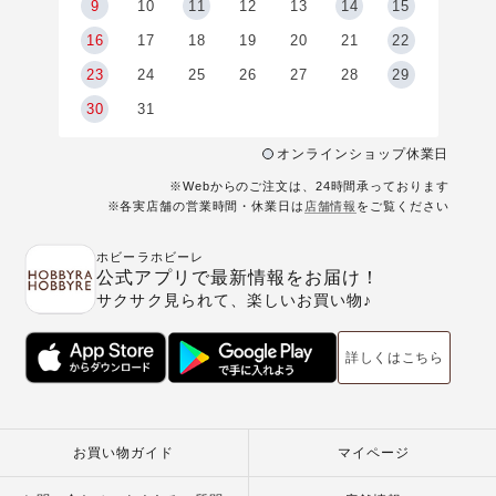
9
9
10
11
12
13
14
15
6
16
17
18
19
20
21
22
23
24
25
26
27
28
29
30
31
オンラインショップ休業日
※Webからのご注文は、24時間承っております
※各実店舗の営業時間・休業日は
店舗情報
をご覧ください
ホビーラホビーレ
公式アプリで最新情報をお届け！
サクサク見られて、楽しいお買い物♪
詳しくはこちら
お買い物ガイド
マイページ