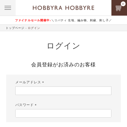
0
ファイナルセール開催中♪
＼リバティ 生地、編み物、刺繍、刺し子／
トップページ
ログイン
ログイン
会員登録がお済みのお客様
メールアドレス
(必
須)
パスワード
(必
須)