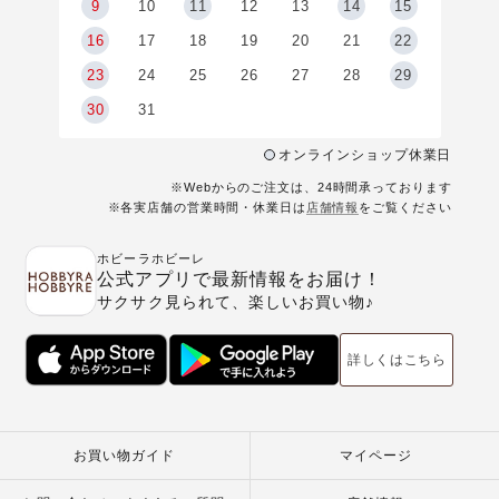
9
9
10
11
12
13
14
15
6
16
17
18
19
20
21
22
23
24
25
26
27
28
29
30
31
オンラインショップ休業日
※Webからのご注文は、24時間承っております
※各実店舗の営業時間・休業日は
店舗情報
をご覧ください
ホビーラホビーレ
公式アプリで最新情報をお届け！
サクサク見られて、楽しいお買い物♪
詳しくはこちら
お買い物ガイド
マイページ