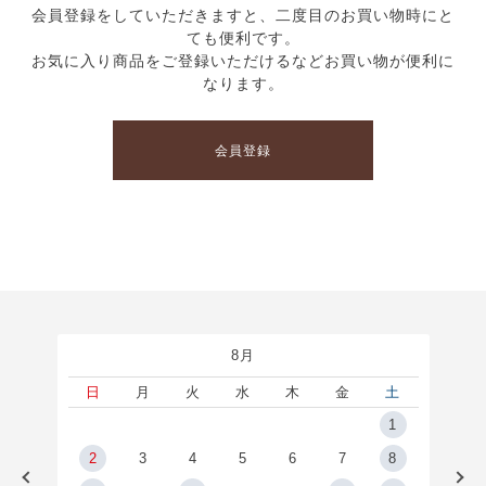
会員登録をしていただきますと、二度目のお買い物時にと
ても便利です。
お気に入り商品をご登録いただけるなどお買い物が便利に
なります。
会員登録
8月
土
日
月
火
水
木
金
土
5
1
2
2
3
4
5
6
7
8