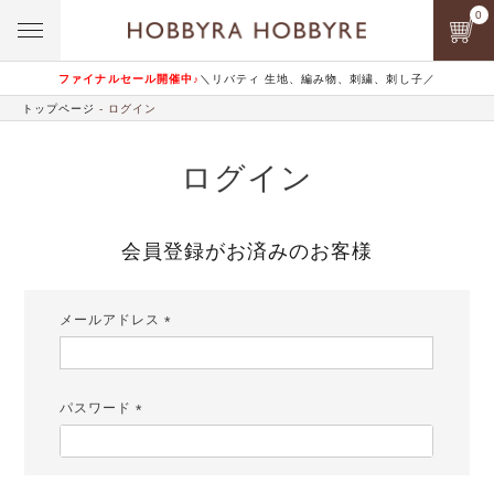
0
ファイナルセール開催中♪
＼リバティ 生地、編み物、刺繍、刺し子／
トップページ
ログイン
ログイン
会員登録がお済みのお客様
メールアドレス
(必
須)
パスワード
(必
須)