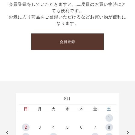
会員登録をしていただきますと、二度目のお買い物時にと
ても便利です。
お気に入り商品をご登録いただけるなどお買い物が便利に
なります。
会員登録
8月
土
日
月
火
水
木
金
土
5
1
2
2
3
4
5
6
7
8