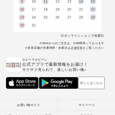
9
9
10
11
12
13
14
15
6
16
17
18
19
20
21
22
23
24
25
26
27
28
29
30
31
オンラインショップ休業日
※Webからのご注文は、24時間承っております
※各実店舗の営業時間・休業日は
店舗情報
をご覧ください
ホビーラホビーレ
公式アプリで最新情報をお届け！
サクサク見られて、楽しいお買い物♪
詳しくはこちら
お買い物ガイド
マイページ