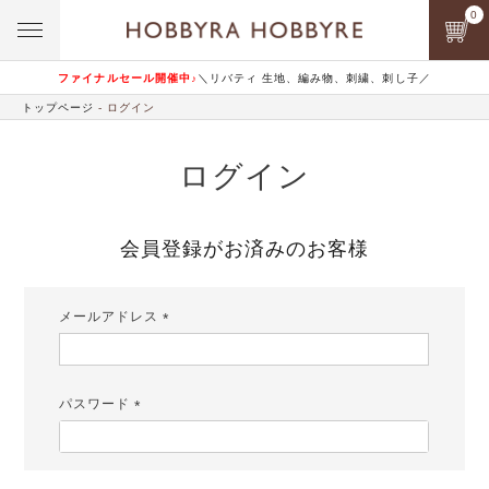
0
ファイナルセール開催中♪
＼リバティ 生地、編み物、刺繍、刺し子／
トップページ
ログイン
ログイン
会員登録がお済みのお客様
メールアドレス
(必
須)
パスワード
(必
須)