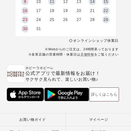
9
9
10
11
12
13
14
15
6
16
17
18
19
20
21
22
23
24
25
26
27
28
29
30
31
オンラインショップ休業日
※Webからのご注文は、24時間承っております
※各実店舗の営業時間・休業日は
店舗情報
をご覧ください
ホビーラホビーレ
公式アプリで最新情報をお届け！
サクサク見られて、楽しいお買い物♪
詳しくはこちら
お買い物ガイド
マイページ