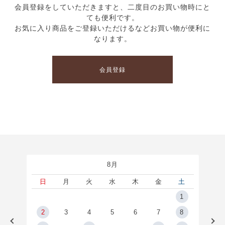
会員登録をしていただきますと、二度目のお買い物時にと
ても便利です。
お気に入り商品をご登録いただけるなどお買い物が便利に
なります。
会員登録
8月
土
日
月
火
水
木
金
土
5
1
2
2
3
4
5
6
7
8