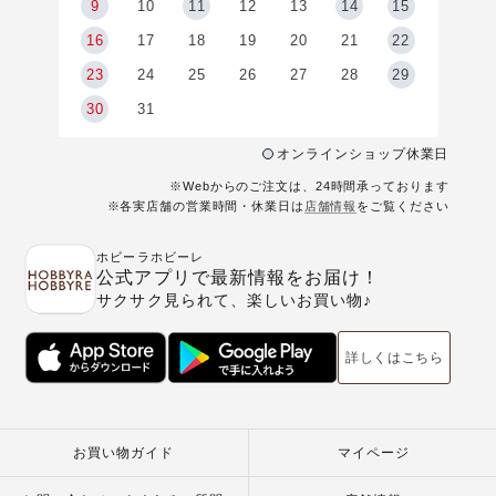
9
9
10
11
12
13
14
15
6
16
17
18
19
20
21
22
23
24
25
26
27
28
29
30
31
オンラインショップ休業日
※Webからのご注文は、24時間承っております
※各実店舗の営業時間・休業日は
店舗情報
をご覧ください
ホビーラホビーレ
公式アプリで最新情報をお届け！
サクサク見られて、楽しいお買い物♪
詳しくはこちら
お買い物ガイド
マイページ