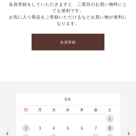
会員登録をしていただきますと、二度目のお買い物時にと
ても便利です。
お気に入り商品をご登録いただけるなどお買い物が便利に
なります。
会員登録
8月
土
日
月
火
水
木
金
土
5
1
2
2
3
4
5
6
7
8