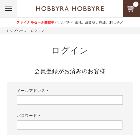
0
ファイナルセール開催中♪
＼リバティ 生地、編み物、刺繍、刺し子／
トップページ
ログイン
ログイン
会員登録がお済みのお客様
メールアドレス
(必
須)
パスワード
(必
須)