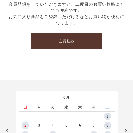
会員登録をしていただきますと、二度目のお買い物時にと
ても便利です。
お気に入り商品をご登録いただけるなどお買い物が便利に
なります。
会員登録
8月
土
日
月
火
水
木
金
土
5
1
2
2
3
4
5
6
7
8