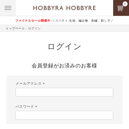
0
ファイナルセール開催中♪
＼リバティ 生地、編み物、刺繍、刺し子／
トップページ
ログイン
ログイン
会員登録がお済みのお客様
メールアドレス
(必
須)
パスワード
(必
須)