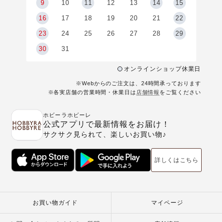
9
9
10
11
12
13
14
15
6
16
17
18
19
20
21
22
23
24
25
26
27
28
29
30
31
オンラインショップ休業日
※Webからのご注文は、24時間承っております
※各実店舗の営業時間・休業日は
店舗情報
をご覧ください
ホビーラホビーレ
公式アプリで最新情報をお届け！
サクサク見られて、楽しいお買い物♪
詳しくはこちら
お買い物ガイド
マイページ