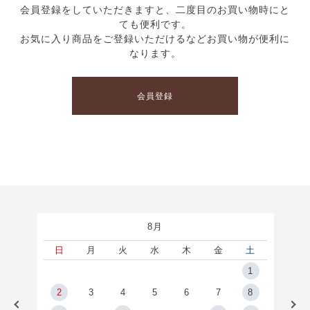
会員登録をしていただきますと、二度目のお買い物時にと
ても便利です。
お気に入り商品をご登録いただけるなどお買い物が便利に
なります。
会員登録
8月
土
日
月
火
水
木
金
土
5
1
2
2
3
4
5
6
7
8