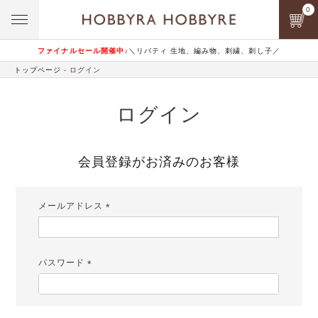
0
ファイナルセール開催中♪
＼リバティ 生地、編み物、刺繍、刺し子／
トップページ
ログイン
ログイン
会員登録がお済みのお客様
メールアドレス
(必
須)
パスワード
(必
須)