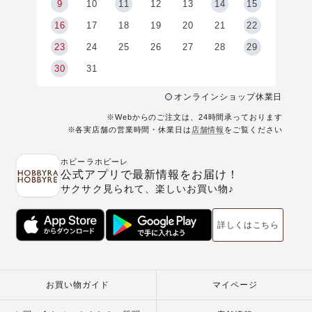
9
9
10
11
12
13
14
15
6
16
17
18
19
20
21
22
23
24
25
26
27
28
29
30
31
オンラインショップ休業日
※Webからのご注文は、24時間承っております
※各実店舗の営業時間・休業日は
店舗情報
をご覧ください
ホビーラホビーレ
公式アプリで最新情報をお届け！
サクサク見られて、楽しいお買い物♪
詳しくはこちら
お買い物ガイド
マイページ