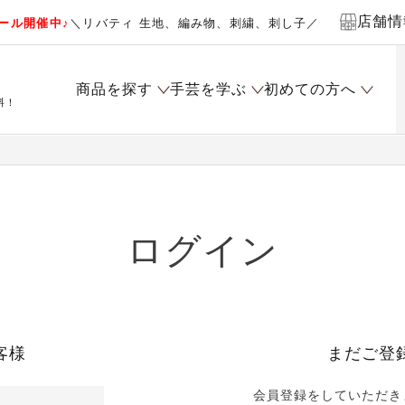
店舗情
ール開催中♪
＼リバティ 生地、編み物、刺繍、刺し子／
商品を探す
手芸を学ぶ
初めての方へ
料！
ログイン
客様
まだご登
会員登録をしていただき