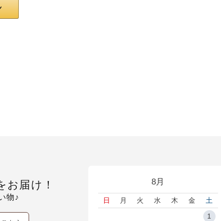
8月
をお届け！
い物♪
日
月
火
水
木
金
土
1