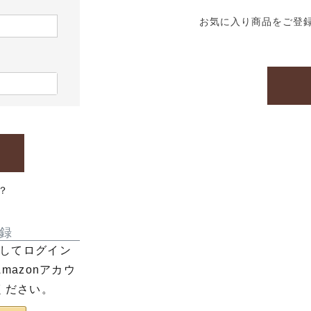
お気に入り商品をご登
？
録
利用してログイン
azonアカウ
ください。