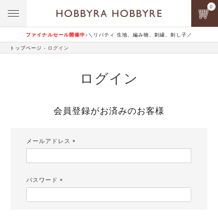
0
ファイナルセール開催中♪
＼リバティ 生地、編み物、刺繍、刺し子／
トップページ
ログイン
ログイン
会員登録がお済みのお客様
メールアドレス
(必
須)
パスワード
(必
須)