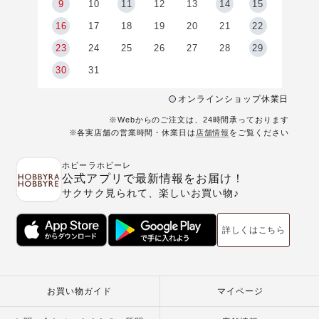
9
9
10
11
12
13
14
15
6
16
17
18
19
20
21
22
23
24
25
26
27
28
29
30
31
オンラインショップ休業日
※Webからのご注文は、24時間承っております
※各実店舗の営業時間・休業日は
店舗情報
をご覧ください
ホビーラホビーレ
公式アプリで最新情報をお届け！
サクサク見られて、楽しいお買い物♪
詳しくはこちら
お買い物ガイド
マイページ