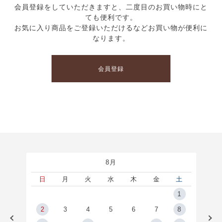
会員登録をしていただきますと、二度目のお買い物時にと
ても便利です。
お気に入り商品をご登録いただけるなどお買い物が便利に
なります。
会員登録
8月
土
日
月
火
水
木
金
土
5
1
2
2
3
4
5
6
7
8