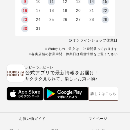
9
9
10
11
12
13
14
15
6
16
17
18
19
20
21
22
23
24
25
26
27
28
29
30
31
オンラインショップ休業日
※Webからのご注文は、24時間承っております
※各実店舗の営業時間・休業日は
店舗情報
をご覧ください
ホビーラホビーレ
公式アプリで最新情報をお届け！
サクサク見られて、楽しいお買い物♪
詳しくはこちら
お買い物ガイド
マイページ