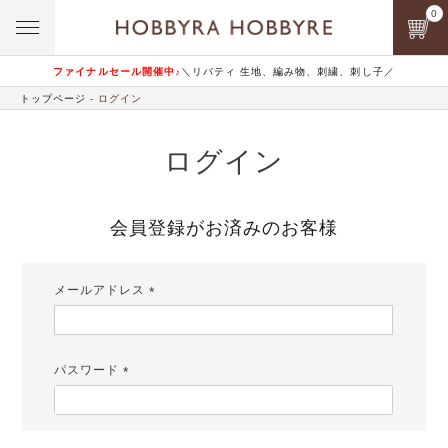
0
ファイナルセール開催中♪
＼リバティ 生地、編み物、刺繍、刺し子／
トップページ
ログイン
ログイン
会員登録がお済みのお客様
メールアドレス
(必
須)
パスワード
(必
須)