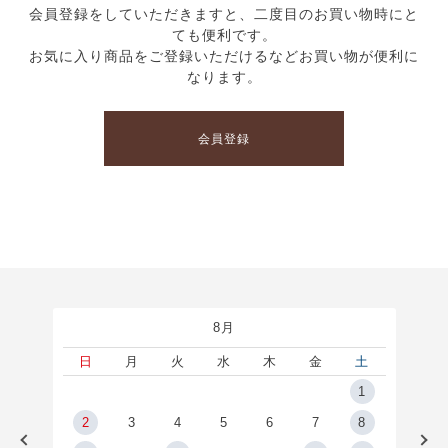
会員登録をしていただきますと、二度目のお買い物時にと
ても便利です。
お気に入り商品をご登録いただけるなどお買い物が便利に
なります。
会員登録
8月
土
日
月
火
水
木
金
土
5
1
2
2
3
4
5
6
7
8