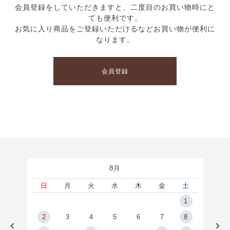
会員登録をしていただきますと、二度目のお買い物時にと
ても便利です。
お気に入り商品をご登録いただけるなどお買い物が便利に
なります。
会員登録
8月
土
日
月
火
水
木
金
土
5
1
2
2
3
4
5
6
7
8