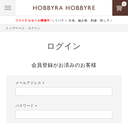
0
ファイナルセール開催中♪
＼リバティ 生地、編み物、刺繍、刺し子／
トップページ
ログイン
ログイン
会員登録がお済みのお客様
メールアドレス
(必
須)
パスワード
(必
須)