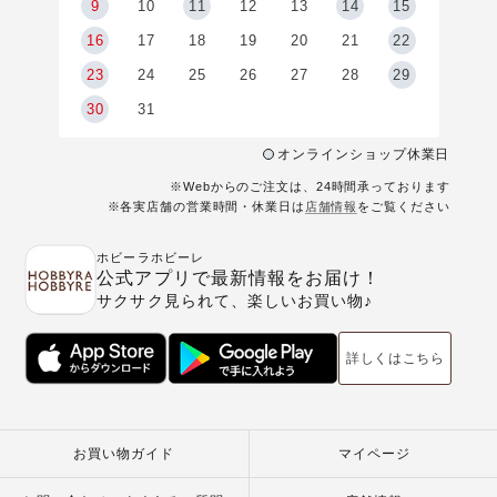
9
9
10
11
12
13
14
15
6
16
17
18
19
20
21
22
23
24
25
26
27
28
29
30
31
オンラインショップ休業日
※Webからのご注文は、24時間承っております
※各実店舗の営業時間・休業日は
店舗情報
をご覧ください
ホビーラホビーレ
公式アプリで最新情報をお届け！
サクサク見られて、楽しいお買い物♪
詳しくはこちら
お買い物ガイド
マイページ