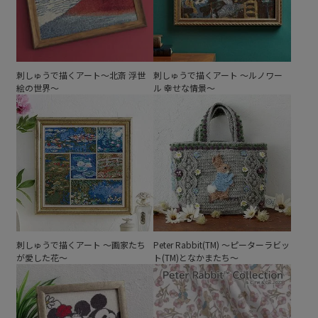
刺しゅうで描くアート～北斎 浮世
刺しゅうで描くアート ～ルノワー
絵の世界～
ル 幸せな情景～
刺しゅうで描くアート ～画家たち
Peter Rabbit(TM) ～ピーターラビッ
が愛した花～
ト(TM)となかまたち～