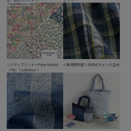
リバティプリント～Peter Rabbit
＜新潟見附産＞先染めチェック生地
（TM） Collection～