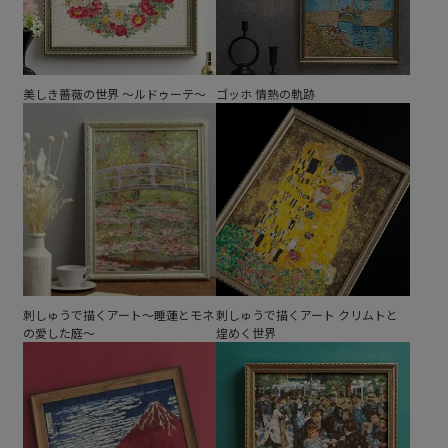
美しき薔薇の世界 ～ルドゥーテ～
ゴッホ 情熱の軌跡
刺しゅうで描くアート～睡蓮とモネ
刺しゅうで描くアート クリムトと
の愛した庭～
煌めく世界