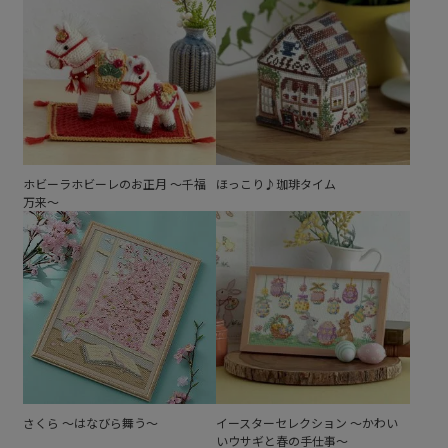
ホビーラホビーレのお正月 ～千福
ほっこり♪珈琲タイム
万来～
さくら ～はなびら舞う～
イースターセレクション ～かわい
いウサギと春の手仕事～