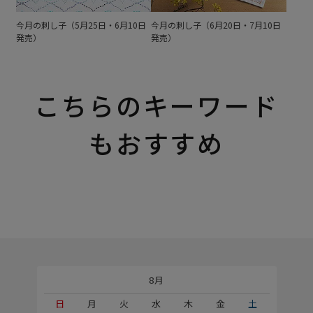
今月の刺し子（5月25日・6月10日
今月の刺し子（6月20日・7月10日
発売）
発売）
こちらのキーワード
もおすすめ
8月
土
日
月
火
水
木
金
土