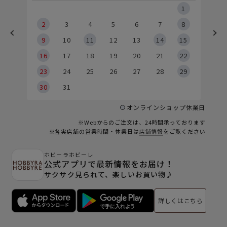
5
1
2
2
3
4
5
6
7
8
9
9
10
11
12
13
14
15
6
16
17
18
19
20
21
22
23
24
25
26
27
28
29
30
31
オンラインショップ休業日
※Webからのご注文は、24時間承っております
※各実店舗の営業時間・休業日は
店舗情報
をご覧ください
ホビーラホビーレ
公式アプリで最新情報をお届け！
サクサク見られて、楽しいお買い物♪
詳しくはこちら