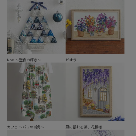
Noel ～聖夜の輝き～
ビオラ
カフェ ～パリの街角～
風に揺れる藤、花模様