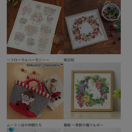
～フローラルハーモニー～
苺日和
ムーミン谷の仲間たち
葡萄 ～季節の贈りもの～