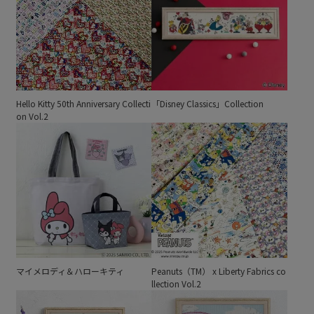
Hello Kitty 50th Anniversary Collecti
「Disney Classics」Collection
on Vol.2
マイメロディ＆ハローキティ
Peanuts（TM） x Liberty Fabrics co
llection Vol.2