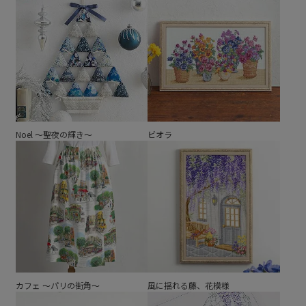
Noel ～聖夜の輝き～
ビオラ
カフェ ～パリの街角～
風に揺れる藤、花模様