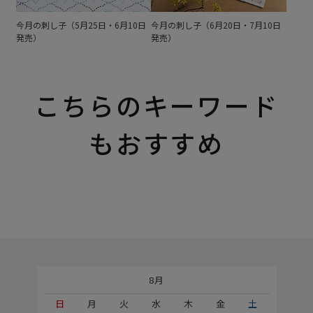
今月の刺し子（5月25日・6月10日
今月の刺し子（6月20日・7月10日
発売）
発売）
こちらのキーワード
もおすすめ
8月
土
日
月
火
水
木
金
土