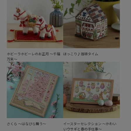
ホビーラホビーレのお正月 ～千福
ほっこり♪珈琲タイム
万来～
さくら ～はなびら舞う～
イースターセレクション ～かわい
いウサギと春の手仕事～