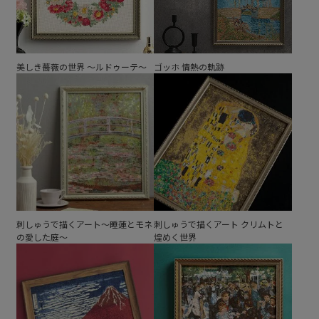
美しき薔薇の世界 ～ルドゥーテ～
ゴッホ 情熱の軌跡
刺しゅうで描くアート～睡蓮とモネ
刺しゅうで描くアート クリムトと
の愛した庭～
煌めく世界