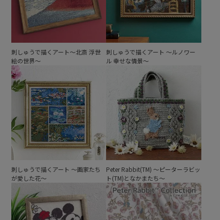
刺しゅうで描くアート～北斎 浮世
刺しゅうで描くアート ～ルノワー
絵の世界～
ル 幸せな情景～
刺しゅうで描くアート ～画家たち
Peter Rabbit(TM) ～ピーターラビッ
が愛した花～
ト(TM)となかまたち～