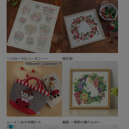
～フローラルハーモニー～
苺日和
ムーミン谷の仲間たち
葡萄 ～季節の贈りもの～