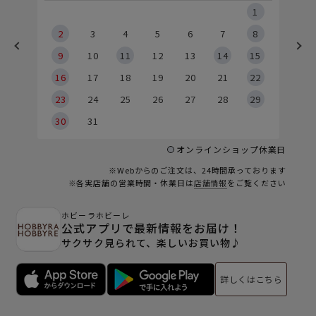
5
1
2
2
3
4
5
6
7
8
9
9
10
11
12
13
14
15
6
16
17
18
19
20
21
22
23
24
25
26
27
28
29
30
31
オンラインショップ休業日
※Webからのご注文は、24時間承っております
※各実店舗の営業時間・休業日は
店舗情報
をご覧ください
ホビーラホビーレ
公式アプリで最新情報をお届け！
サクサク見られて、楽しいお買い物♪
詳しくはこちら