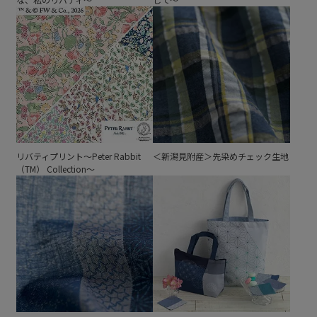
リバティプリント～Peter Rabbit
＜新潟見附産＞先染めチェック生地
（TM） Collection～