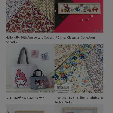
Hello Kitty 50th Anniversary Collecti
「Disney Classics」Collection
on Vol.2
マイメロディ＆ハローキティ
Peanuts（TM） x Liberty Fabrics co
llection Vol.2