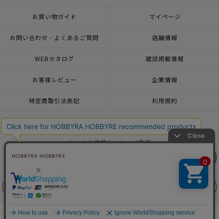
お買い物ガイド
マイページ
お問い合わせ - よくあるご質問
店舗情報
WEBカタログ
雑誌掲載情報
お客様レビュー
企業情報
特定商取引法表記
利用規約
個人情報ポリシー
一緒に働こう♪求人情報
おトクな情報♪メルマガ登録
リリヤン
リリヤン
フェア
フェア
© 2026 HOBBYRA HOBBYRE CORPORATION ALL Rights Reserved
前に戻る
前に戻る
上に戻る
上に戻る