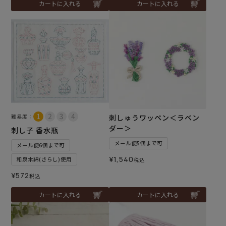
カートに入れる
カートに入れる
難易度：
刺しゅうワッペン＜ラベン
ダー＞
刺し子 香水瓶
メール便5個まで可
メール便6個まで可
¥
1,540
和泉木綿(さらし)使用
税込
¥
572
税込
カートに入れる
カートに入れる