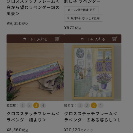
クロスステッチフレーム＜
刺し子 ラベンダー
窓から望むラベンダー畑の
メール便6個まで可
風景＞
和泉木綿(さらし)使用
¥
9,350
税込
¥
572
税込
カートに入れる
カートに入れる
難易度：
難易度：
クロスステッチフレーム＜
クロスステッチフレーム＜
ラベンダー畑より＞
ラベンダーのある暮らし＞1
¥
8,360
¥
10,120
税込
のところ