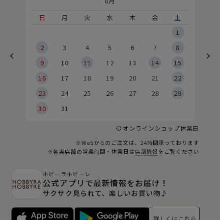
8月
土
日
月
火
水
木
金
土
5
1
2
2
3
4
5
6
7
8
9
9
10
11
12
13
14
15
6
16
17
18
19
20
21
22
23
24
25
26
27
28
29
30
31
オンラインショップ休業日
※Webからのご注文は、24時間承っております
※各実店舗の営業時間・休業日は
店舗情報
をご覧ください
ホビーラホビーレ
公式アプリで最新情報をお届け！
サクサク見られて、楽しいお買い物♪
詳しくはこちら