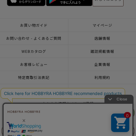
お買い物ガイド
マイページ
お問い合わせ - よくあるご質問
店舗情報
WEBカタログ
雑誌掲載情報
お客様レビュー
企業情報
特定商取引法表記
利用規約
個人情報ポリシー
一緒に働こう♪求人情報
おトクな情報♪メルマガ登録
リリヤン
リリヤン
フェア
フェア
© 2026 HOBBYRA HOBBYRE CORPORATION ALL Rights Reserved
前に戻る
前に戻る
上に戻る
上に戻る