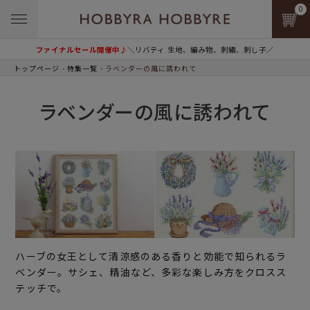
0
ファイナルセール開催中♪
＼リバティ 生地、編み物、刺繍、刺し子／
トップページ
特集一覧
ラベンダーの風に誘われて
ラベンダーの風に誘われて
ハーブの女王として清涼感のある香りと効能で知られるラ
ベンダー。サシェ、精油など、多彩な楽しみ方をクロスス
テッチで。