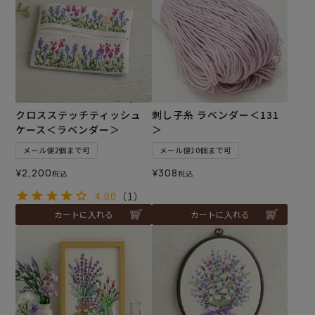
クロスステッチティッシュ
刺し子糸 ラベンダー＜131
ケース＜ラベンダー＞
＞
メール便2個まで可
メール便10個まで可
¥
2,200
¥
308
税込
税込
4.00
（1）
カートに入れる
カートに入れる