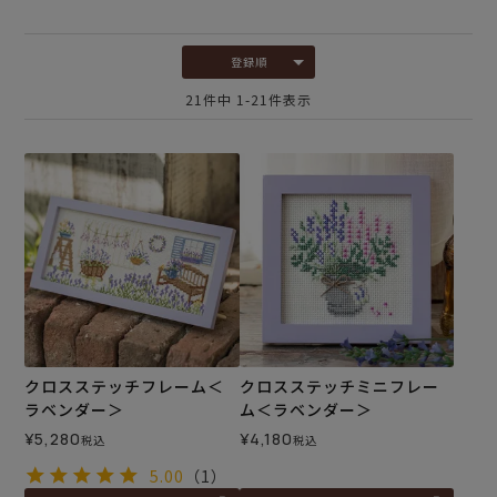
登録順
21
件中
1
-
21
件表示
クロスステッチフレーム＜
クロスステッチミニフレー
ラベンダー＞
ム＜ラベンダー＞
¥
5,280
¥
4,180
税込
税込
5.00
（1）