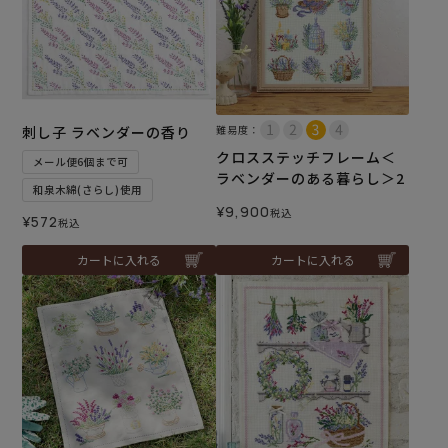
刺し子 ラベンダーの香り
難易度：
クロスステッチフレーム＜
メール便6個まで可
ラベンダーのある暮らし＞2
和泉木綿(さらし)使用
¥
9,900
税込
¥
572
税込
カートに入れる
カートに入れる