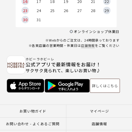
6
16
17
18
19
20
21
22
23
24
25
26
27
28
29
30
31
オンラインショップ休業日
※Webからのご注文は、24時間承っております
※各実店舗の営業時間・休業日は
店舗情報
をご覧ください
ホビーラホビーレ
公式アプリで最新情報をお届け！
サクサク見られて、楽しいお買い物♪
詳しくはこちら
お買い物ガイド
マイページ
お問い合わせ - よくあるご質問
店舗情報