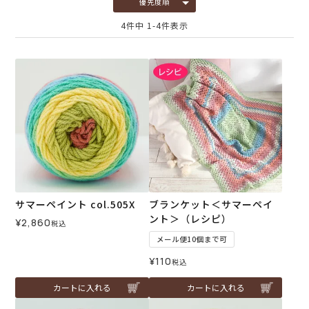
優先度順
4
件中
1
-
4
件表示
サマーペイント col.505X
ブランケット＜サマーペイ
ント＞（レシピ）
¥
2,860
税込
メール便10個まで可
¥
110
税込
カートに入れる
カートに入れる