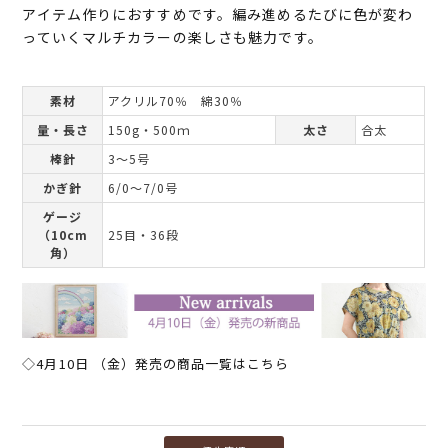
アイテム作りにおすすめです。編み進めるたびに色が変わ
っていくマルチカラーの楽しさも魅力です。
素材
アクリル70％ 綿30％
量・長さ
150g・500ｍ
太さ
合太
棒針
3～5号
かぎ針
6/0～7/0号
ゲージ
（10cm
25目・36段
角）
◇4月10日 （金）発売の商品一覧はこちら