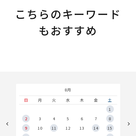
こちらのキーワード
もおすすめ
8月
土
日
月
火
水
木
金
土
5
1
2
2
3
4
5
6
7
8
9
9
10
11
12
13
14
15