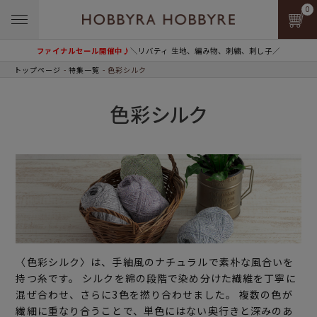
0
ファイナルセール開催中♪
＼リバティ 生地、編み物、刺繍、刺し子／
トップページ
特集一覧
色彩シルク
色彩シルク
〈色彩シルク〉は、手紬風のナチュラルで素朴な風合いを
持つ糸です。 シルクを綿の段階で染め分けた繊維を丁寧に
混ぜ合わせ、さらに3色を撚り合わせました。 複数の色が
繊細に重なり合うことで、単色にはない奥行きと深みのあ