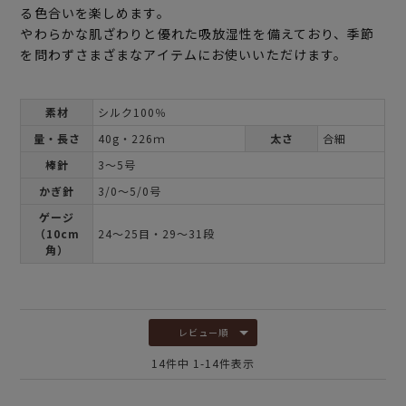
る色合いを楽しめます。
やわらかな肌ざわりと優れた吸放湿性を備えており、季節
を問わずさまざまなアイテムにお使いいただけます。
素材
シルク100％
量・長さ
40g・226ｍ
太さ
合細
棒針
3～5号
かぎ針
3/0～5/0号
ゲージ
（10cm
24～25目・29～31段
角）
レビュー順
14
件中
1
-
14
件表示