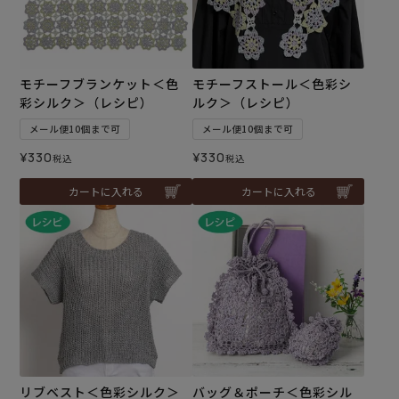
モチーフブランケット＜色
モチーフストール＜色彩シ
彩シルク＞（レシピ）
ルク＞（レシピ）
メール便10個まで可
メール便10個まで可
¥
330
¥
330
税込
税込
カートに入れる
カートに入れる
リブベスト＜色彩シルク＞
バッグ＆ポーチ＜色彩シル