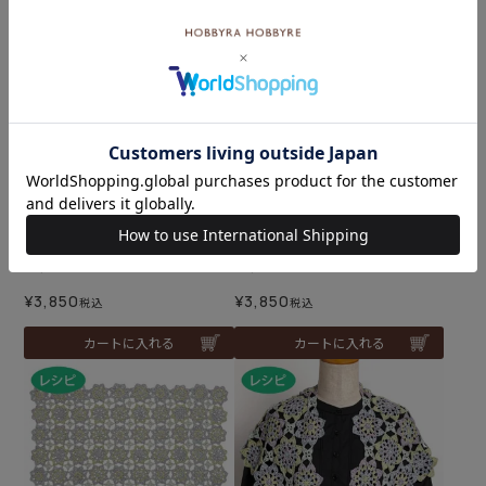
難易度：
難易度：
バッグ＆ポーチ＜色彩シル
バッグ＆ポーチ＜色彩シル
ク02LB＞（編み物 材料セッ
ク03LG＞（編み物 材料セッ
ト）
ト）
¥
3,850
¥
3,850
税込
税込
カートに入れる
カートに入れる