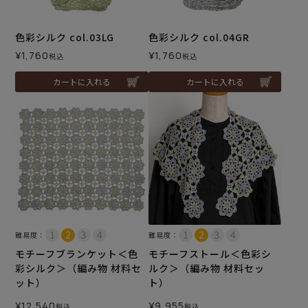
色彩シルク col.03LG
色彩シルク col.04GR
¥
1,760
¥
1,760
税込
税込
カートに入れる
カートに入れる
難易度：
難易度：
モチーフブランケット＜色
モチーフストール＜色彩シ
彩シルク＞（編み物 材料セ
ルク＞（編み物 材料セッ
ット）
ト）
¥
12,540
¥
9,955
税込
税込