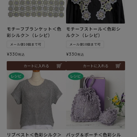
モチーフブランケット＜色
モチーフストール＜色彩シ
彩シルク＞（レシピ）
ルク＞（レシピ）
メール便10個まで可
メール便10個まで可
¥
330
¥
330
税込
税込
カートに入れる
カートに入れる
リブベスト＜色彩シルク＞
バッグ＆ポーチ＜色彩シル