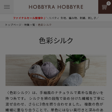
0
ファイナルセール開催中♪
＼リバティ 生地、編み物、刺繍、刺し子／
トップページ
特集一覧
色彩シルク
色彩シルク
〈色彩シルク〉は、手紬風のナチュラルで素朴な風合いを
持つ糸です。 シルクを綿の段階で染め分けた繊維を丁寧に
混ぜ合わせ、さらに3色を撚り合わせました。 複数の色が
繊細に重なり合うことで、単色にはない奥行きと深みのあ