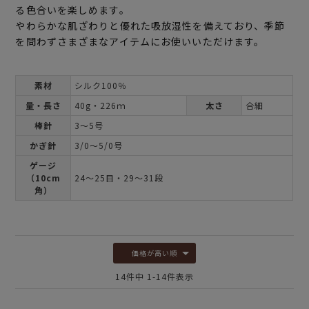
る色合いを楽しめます。
やわらかな肌ざわりと優れた吸放湿性を備えており、季節
を問わずさまざまなアイテムにお使いいただけます。
素材
シルク100％
量・長さ
40g・226ｍ
太さ
合細
棒針
3～5号
かぎ針
3/0～5/0号
ゲージ
（10cm
24～25目・29～31段
角）
価格が高い順
14
件中
1
-
14
件表示