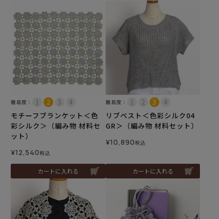
難易度：
難易度：
モチーフブランケット＜色
リブベスト＜色彩シルク04
彩シルク＞（編み物 材料セ
GR＞（編み物 材料セット）
ット）
¥
10,890
税込
¥
12,540
税込
カートに入れる
カートに入れる