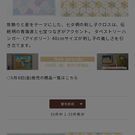
笹飾りと星をテーマにした、七夕柄の刺し子クロスは、伝
統柄の青海波と七宝つなぎがアクセント。 タペストリーハ
ンガー〈アイボリー〉40cmサイズが刺し子の美しさを引
き立てます。
◇5月8日(金)発売の商品一覧はこちら
優先度順
35
件中
1
-
35
件表示