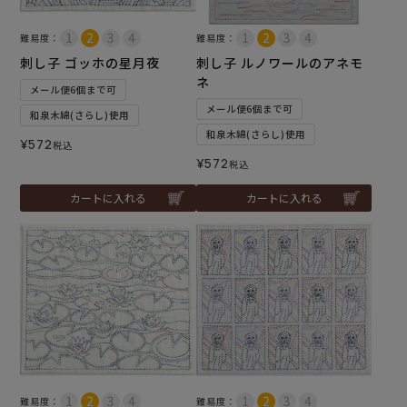
難易度：
難易度：
刺し子 ゴッホの星月夜
刺し子 ルノワールのアネモ
ネ
メール便6個まで可
メール便6個まで可
和泉木綿(さらし)使用
和泉木綿(さらし)使用
¥
572
税込
¥
572
税込
カートに入れる
カートに入れる
難易度：
難易度：