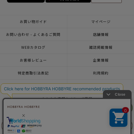
お買い物ガイド
マイページ
お問い合わせ - よくあるご質問
店舗情報
WEBカタログ
雑誌掲載情報
お客様レビュー
企業情報
特定商取引法表記
利用規約
個人情報ポリシー
一緒に働こう♪求人情報
おトクな情報♪メルマガ登録
リリヤン
リリヤン
フェア
フェア
© 2026 HOBBYRA HOBBYRE CORPORATION ALL Rights Reserved
前に戻る
前に戻る
上に戻る
上に戻る