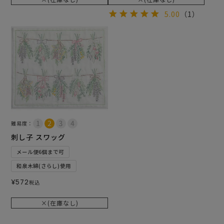
5.00
（1）
難易度：
刺し子 スワッグ
メール便6個まで可
和泉木綿(さらし)使用
¥
572
税込
×(在庫なし)