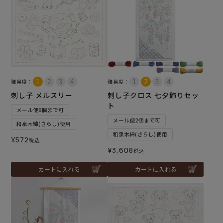
難易度：
難易度：
刺し子 メルスリー
刺し子クロス 七夕飾りセッ
ト
メール便6個まで可
メール便2個まで可
和泉木綿(さらし)使用
和泉木綿(さらし)使用
¥
572
税込
¥
3,608
税込
カートに入れる
カートに入れる