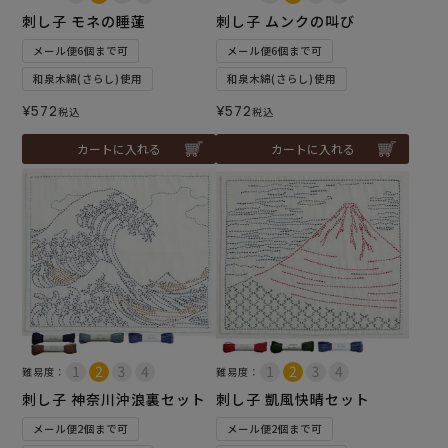
刺し子 モネの睡蓮
刺し子 ムンクの叫び
メール便6個まで可
メール便6個まで可
和泉木綿(さらし)使用
和泉木綿(さらし)使用
¥
572
¥
572
税込
税込
カートに入れる
カートに入れる
難易度：
難易度：
刺し子 神奈川沖浪裏セット
刺し子 凱風快晴セット
メール便2個まで可
メール便2個まで可