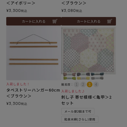
＜アイボリー＞
＜ブラウン＞
¥
3,300
¥
3,080
税込
税込
カートに入れる
カートに入れる
入荷しました！
難易度：
タペストリーハンガー60cm
入荷しました♪
＜ブラウン＞
刺し子 寄せ模様＜亀甲＞2
セット
¥
3,300
税込
メール便2個まで可
和泉木綿(さらし)使用