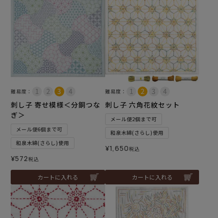
難易度：
難易度：
刺し子 寄せ模様＜分銅つな
刺し子 六角花紋セット
ぎ＞
メール便2個まで可
メール便6個まで可
和泉木綿(さらし)使用
和泉木綿(さらし)使用
¥
1,650
税込
¥
572
税込
カートに入れる
カートに入れる