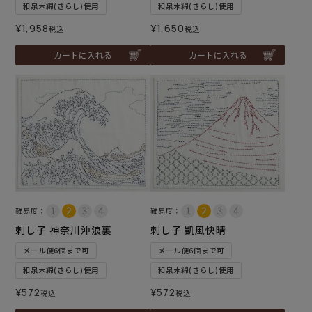
和泉木綿(さらし)使用
和泉木綿(さらし)使用
¥
1,958
¥
1,650
税込
税込
カートに入れる
カートに入れる
難易度：
難易度：
刺し子 神奈川沖浪裏
刺し子 凱風快晴
メール便6個まで可
メール便6個まで可
和泉木綿(さらし)使用
和泉木綿(さらし)使用
¥
572
¥
572
税込
税込