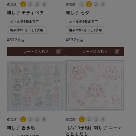
難易度：
難易度：
刺し子 テディベア
刺し子 七夕
メール便6個まで可
メール便6個まで可
和泉木綿(さらし)使用
和泉木綿(さらし)使用
¥
572
¥
572
税込
税込
カートに入れる
カートに入れる
難易度：
難易度：
刺し子 香水瓶
【8/10予約】刺し子 ニーナ
とともだち