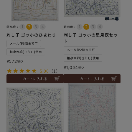
難易度：
難易度：
刺し子 ゴッホのひまわり
刺し子 ゴッホの星月夜セッ
ト
メール便6個まで可
メール便2個まで可
和泉木綿(さらし)使用
和泉木綿(さらし)使用
¥
572
税込
¥
1,034
税込
5.00
（1）
カートに入れる
カートに入れる