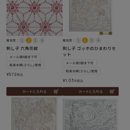
難易度：
難易度：
刺し子 六角花紋
刺し子 ゴッホのひまわりセ
ット
メール便6個まで可
メール便2個まで可
和泉木綿(さらし)使用
和泉木綿(さらし)使用
¥
572
税込
¥
1,034
税込
カートに入れる
カートに入れる