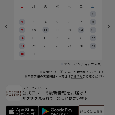
土
日
月
火
水
木
金
土
5
1
2
2
3
4
5
6
7
8
9
9
10
11
12
13
14
15
6
16
17
18
19
20
21
22
23
24
25
26
27
28
29
30
31
オンラインショップ休業日
※Webからのご注文は、24時間承っております
※各実店舗の営業時間・休業日は
店舗情報
をご覧ください
ホビーラホビーレ
公式アプリで最新情報をお届け！
サクサク見られて、楽しいお買い物♪
詳しくはこちら