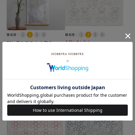
難易度：
難易度：
入荷しました♪
刺し子クロス 七夕飾り
刺し子 ハッピーテディベア
メール便6個まで可
メール便6個まで可
和泉木綿(さらし)使用
和泉木綿(さらし)使用
¥
1,430
税込
¥
572
税込
カートに入れる
カートに入れる