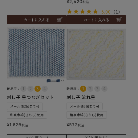
¥
2,420
税込
5.00
（1）
カートに入れる
カートに入れる
難易度：
難易度：
刺し子 星つなぎセット
刺し子 流れ星
メール便2個まで可
メール便6個まで可
和泉木綿(さらし)使用
和泉木綿(さらし)使用
¥
1,826
¥
572
税込
税込
×(在庫なし)
×(在庫なし)