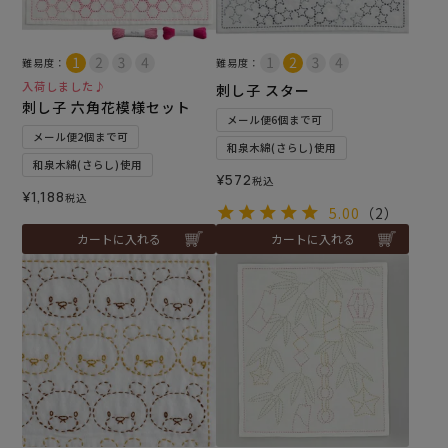
難易度：
難易度：
入荷しました♪
刺し子 スター
刺し子 六角花模様セット
メール便6個まで可
メール便2個まで可
和泉木綿(さらし)使用
和泉木綿(さらし)使用
¥
572
税込
¥
1,188
税込
5.00
（2）
カートに入れる
カートに入れる