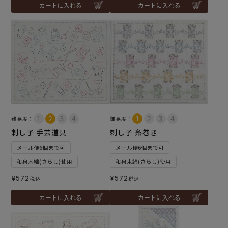
カートに入れる
カートに入れる
難易度：
難易度：
刺し子 手芸道具
刺し子 糸巻き
メール便6個まで可
メール便6個まで可
和泉木綿(さらし)使用
和泉木綿(さらし)使用
¥
572
¥
572
税込
税込
カートに入れる
カートに入れる