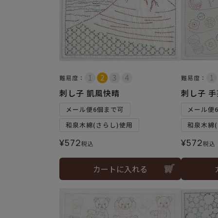
難易度：
難易度：
刺し子 凱風快晴
刺し子 
メール便6個まで可
メール便
和泉木綿(さらし)使用
和泉木綿(
¥
572
¥
572
税込
税込
カートに入れる