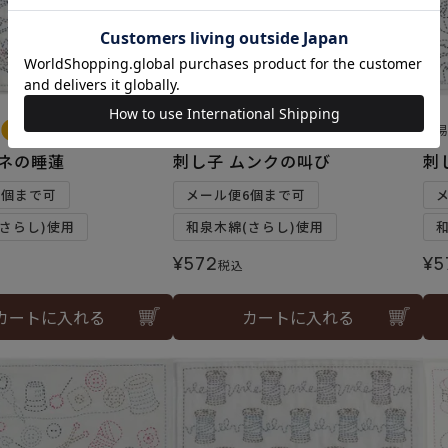
難易度：
難
モネの睡蓮
刺し子 ムンクの叫び
刺
6個まで可
メール便6個まで可
さらし)使用
和泉木綿(さらし)使用
¥
572
¥
5
税込
カートに入れる
カートに入れる