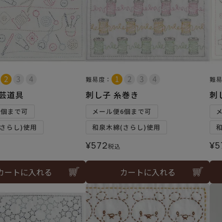
難易度：
難
手芸道具
刺し子 糸巻き
刺
6個まで可
メール便6個まで可
さらし)使用
和泉木綿(さらし)使用
¥
572
¥
5
税込
カートに入れる
カートに入れる