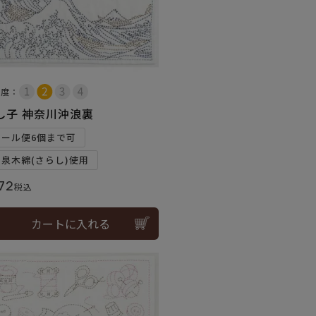
易度：
し子 神奈川沖浪裏
メール便6個まで可
和泉木綿(さらし)使用
72
税込
カートに入れる