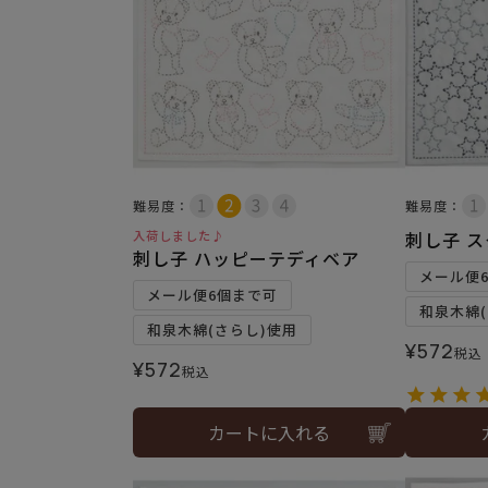
難易度：
難易度：
入荷しました♪
刺し子 
刺し子 ハッピーテディベア
メール便
メール便6個まで可
和泉木綿(
和泉木綿(さらし)使用
¥
572
税込
¥
572
税込
カートに入れる