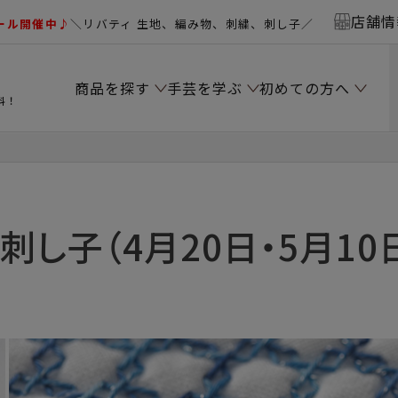
店舗情
ール開催中♪
＼リバティ 生地、編み物、刺繍、刺し子／
商品を探す
手芸を学ぶ
初めての方へ
料！
刺し子（4月20日・5月10