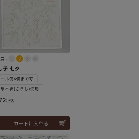
易度：
し子 七夕
メール便6個まで可
和泉木綿(さらし)使用
72
税込
カートに入れる