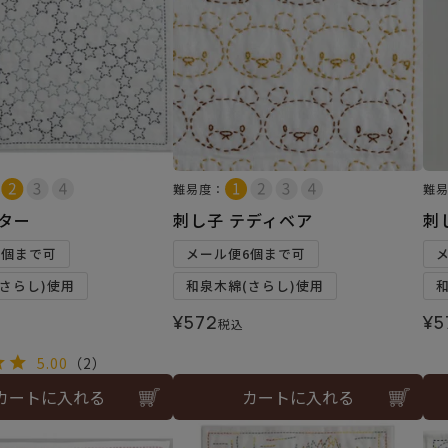
難易度：
難
スター
刺し子 テディベア
刺
6個まで可
メール便6個まで可
さらし)使用
和泉木綿(さらし)使用
¥
572
¥
5
税込
5.00
（2）
カートに入れる
カートに入れる