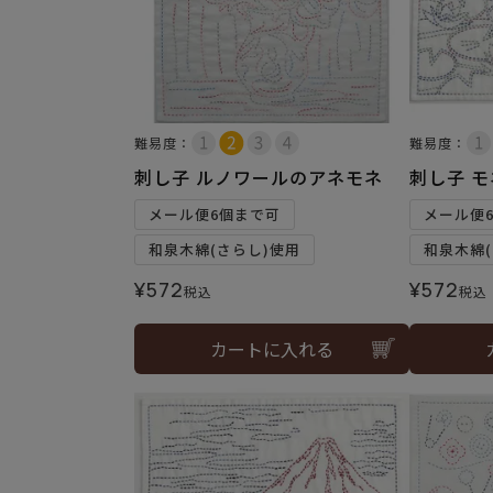
難易度：
難易度：
刺し子 ルノワールのアネモネ
刺し子 
メール便6個まで可
メール便
和泉木綿(さらし)使用
和泉木綿(
¥
572
¥
572
税込
税込
カートに入れる