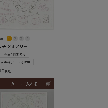
易度：
し子 メルスリー
メール便6個まで可
和泉木綿(さらし)使用
72
税込
カートに入れる