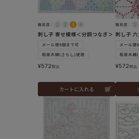
難易度：
難易度：
刺し子 寄せ模様＜分銅つなぎ＞
刺し子 
メール便6個まで可
メール便
和泉木綿(さらし)使用
和泉木綿(
¥
572
¥
572
税込
税込
カートに入れる