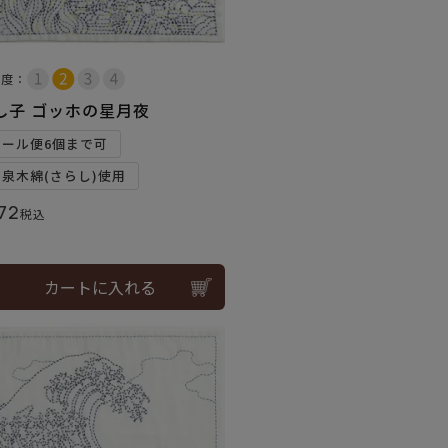
易度：
し子 ゴッホの星月夜
メール便6個まで可
和泉木綿(さらし)使用
72
税込
カートに入れる