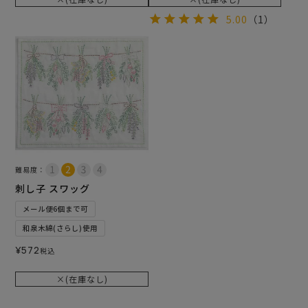
5.00
（1）
難易度：
刺し子 スワッグ
メール便6個まで可
和泉木綿(さらし)使用
¥
572
税込
×(在庫なし)