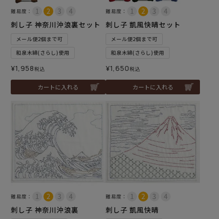
難易度：
難易度：
刺し子 神奈川沖浪裏セット
刺し子 凱風快晴セット
メール便2個まで可
メール便2個まで可
和泉木綿(さらし)使用
和泉木綿(さらし)使用
¥
1,958
¥
1,650
税込
税込
カートに入れる
カートに入れる
難易度：
難易度：
刺し子 神奈川沖浪裏
刺し子 凱風快晴