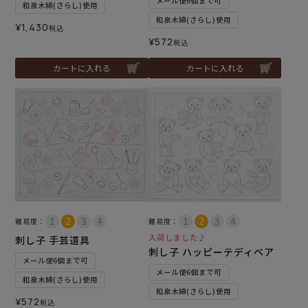
メール便6個まで可
和泉木綿(さらし)使用
和泉木綿(さらし)使用
¥
1,430
税込
¥
572
税込
カートに入れる
カートに入れる
難易度：
難易度：
入荷しました♪
刺し子 手芸道具
刺し子 ハッピーテディベア
メール便6個まで可
メール便6個まで可
和泉木綿(さらし)使用
和泉木綿(さらし)使用
¥
572
税込