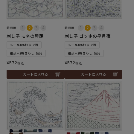
難易度：
難易度：
刺し子 モネの睡蓮
刺し子 ゴッホの星月夜
メール便6個まで可
メール便6個まで可
和泉木綿(さらし)使用
和泉木綿(さらし)使用
¥
572
¥
572
税込
税込
カートに入れる
カートに入れる