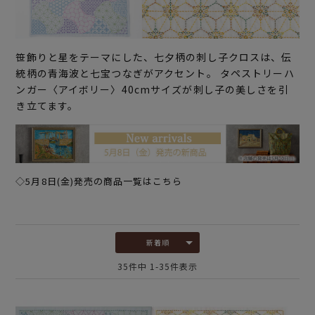
笹飾りと星をテーマにした、七夕柄の刺し子クロスは、伝
統柄の青海波と七宝つなぎがアクセント。 タペストリーハ
ンガー〈アイボリー〉40cmサイズが刺し子の美しさを引
き立てます。
◇5月8日(金)発売の商品一覧はこちら
新着順
35
件中
1
-
35
件表示