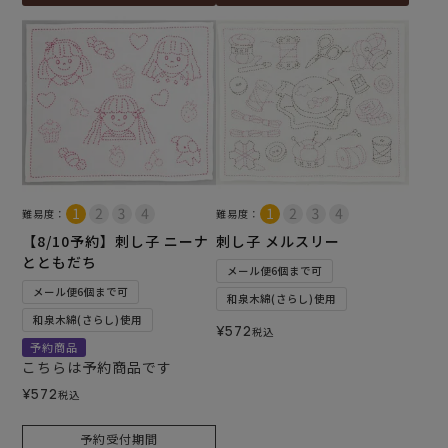
難易度：
難易度：
【8/10予約】刺し子 ニーナ
刺し子 メルスリー
とともだち
メール便6個まで可
メール便6個まで可
和泉木綿(さらし)使用
和泉木綿(さらし)使用
¥
572
税込
予約商品
こちらは予約商品です
¥
572
税込
予約受付期間