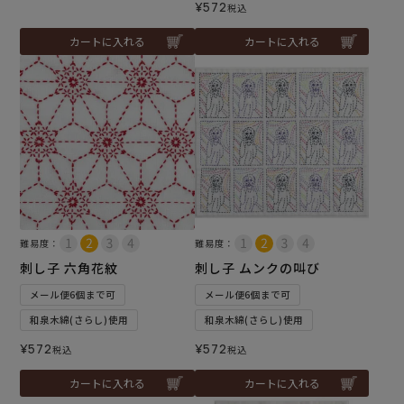
¥
572
税込
カートに入れる
カートに入れる
難易度：
難易度：
刺し子 六角花紋
刺し子 ムンクの叫び
メール便6個まで可
メール便6個まで可
和泉木綿(さらし)使用
和泉木綿(さらし)使用
¥
572
¥
572
税込
税込
カートに入れる
カートに入れる