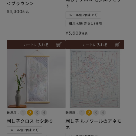
＜ブラウン＞
ト
¥
3,300
税込
メール便2個まで可
和泉木綿(さらし)使用
¥
3,608
税込
カートに入れる
カートに入れる
難易度：
難易度：
刺し子クロス 七夕飾り
刺し子 ルノワールのアネモ
ネ
メール便6個まで可