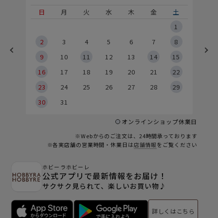
土
日
月
火
水
木
金
土
5
1
2
2
3
4
5
6
7
8
9
9
10
11
12
13
14
15
6
16
17
18
19
20
21
22
23
24
25
26
27
28
29
30
31
オンラインショップ休業日
※Webからのご注文は、24時間承っております
※各実店舗の営業時間・休業日は
店舗情報
をご覧ください
ホビーラホビーレ
公式アプリで最新情報をお届け！
サクサク見られて、楽しいお買い物♪
詳しくはこちら