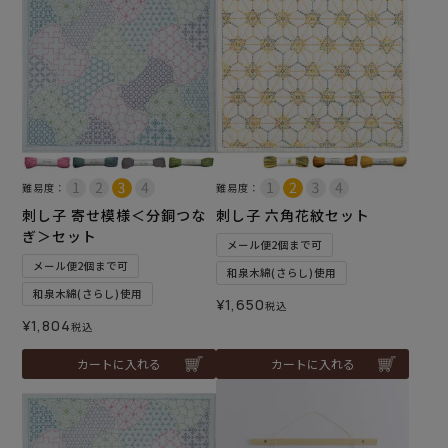
難易度：
難易度：
刺し子 寄せ模様＜分銅つな
刺し子 六角花紋セット
ぎ＞セット
メール便2個まで可
メール便2個まで可
和泉木綿(さらし)使用
和泉木綿(さらし)使用
¥
1,650
税込
¥
1,804
税込
カートに入れる
カートに入れる