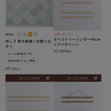
入荷しました！
難易度：
タペストリーハンガー40cm
刺し子 寄せ模様＜分銅つな
＜アイボリー＞
ぎ＞
¥
3,080
税込
メール便6個まで可
和泉木綿(さらし)使用
¥
572
税込
カートに入れる
カートに入れる