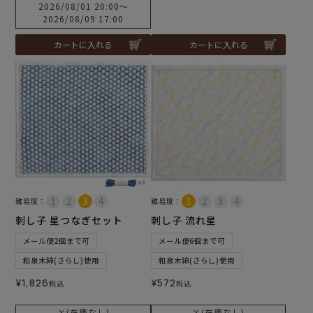
2026/08/01 20:00
〜
2026/08/09 17:00
カートに入れる
カートに入れる
難易度：
難易度：
刺し子 星つなぎセット
刺し子 流れ星
メール便2個まで可
メール便6個まで可
和泉木綿(さらし)使用
和泉木綿(さらし)使用
¥
1,826
¥
572
税込
税込
×(在庫なし)
×(在庫なし)