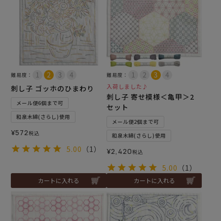
難易度：
難易度：
入荷しました♪
刺し子 ゴッホのひまわり
刺し子 寄せ模様＜亀甲＞2
メール便6個まで可
セット
和泉木綿(さらし)使用
メール便2個まで可
¥
572
税込
和泉木綿(さらし)使用
5.00
（1）
¥
2,420
税込
5.00
（1）
カートに入れる
カートに入れる