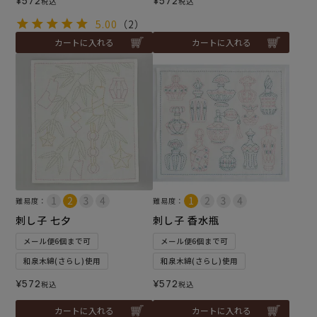
¥
572
¥
572
税込
税込
5.00
（2）
カートに入れる
カートに入れる
難易度：
難易度：
刺し子 七夕
刺し子 香水瓶
メール便6個まで可
メール便6個まで可
和泉木綿(さらし)使用
和泉木綿(さらし)使用
¥
572
¥
572
税込
税込
カートに入れる
カートに入れる