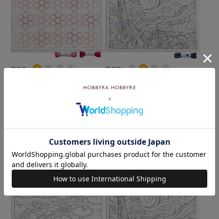
難易度：
難易度：
入荷しました♪
刺し子 ゴッホの星月夜セッ
刺し子 六角花模様セット
ト
メール便2個まで可
メール便2個まで可
和泉木綿(さらし)使用
和泉木綿(さらし)使用
¥
1,188
税込
¥
1,034
税込
カートに入れる
カートに入れる