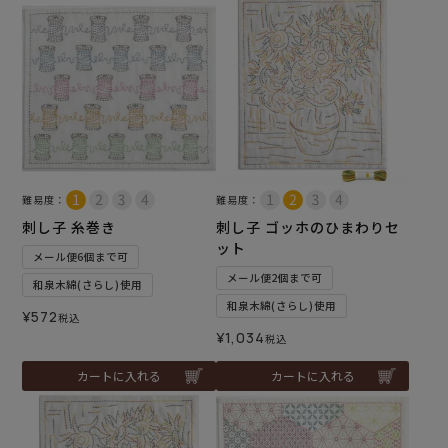
難易度：
難易度：
刺し子 糸巻き
刺し子 ゴッホのひまわりセ
ット
メール便6個まで可
メール便2個まで可
和泉木綿(さらし)使用
和泉木綿(さらし)使用
¥
572
税込
¥
1,034
税込
カートに入れる
カートに入れる