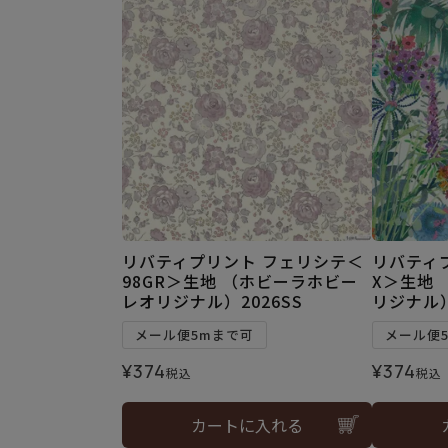
リバティプリント フェリシテ＜
リバティ
98GR＞生地 （ホビーラホビー
X＞生地
レオリジナル）2026SS
リジナル）
メール便5mまで可
メール便
¥
374
¥
374
税込
税込
カートに入れる