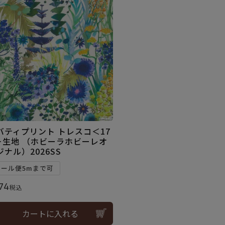
バティプリント トレスコ＜17
＞生地 （ホビーラホビーレオ
ジナル）2026SS
メール便5mまで可
74
税込
カートに入れる