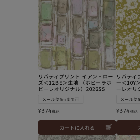
リバティプリント イアン・ロー
リバティ
ズ＜12BE＞生地 （ホビーラホ
ー＜10Y
ビーレオリジナル）2026SS
ーレオリジ
メール便5mまで可
メール便
¥
374
¥
374
税込
税込
カートに入れる