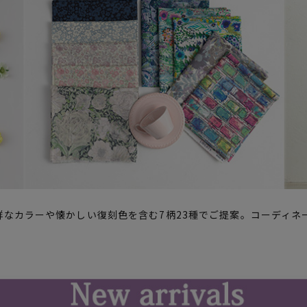
鮮なカラーや懐かしい復刻色を含む7柄23種でご提案。コーディネ