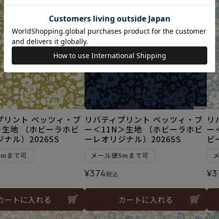
プリント ベッツィ・ブ
リバティプリント ベッツィ・ブ
リ
＞生地 （ホビーラホビ
ー＜11N＞生地 （ホビーラホビ
ー
ナル）2026SS
ーレオリジナル）2026SS
ビ
5mまで可
メール便5mまで可
¥
374
¥
3
税込
カートに入れる
カートに入れる