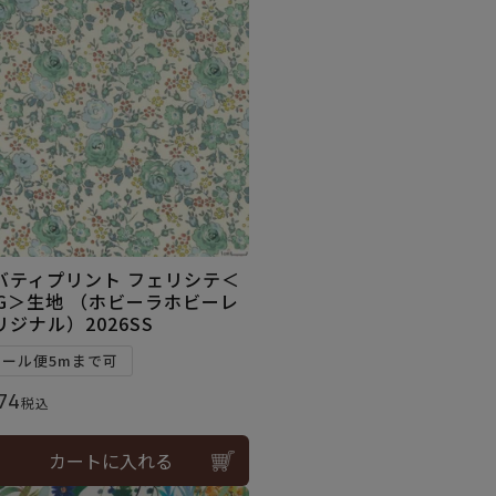
バティプリント フェリシテ＜
7G＞生地 （ホビーラホビーレ
リジナル）2026SS
メール便5mまで可
74
税込
カートに入れる