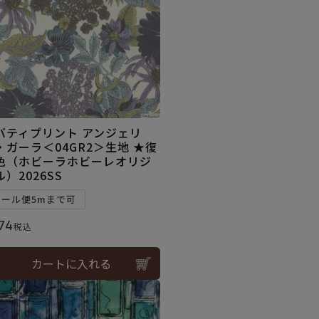
バティプリント アンジェリ
・ガーラ＜04GR2＞生地 ★復
色（ホビーラホビーレオリジ
ル）2026SS
メール便5mまで可
74
税込
カートに入れる