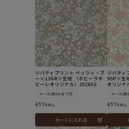
リバティプリント ベッツィ・ブ
リバティ
ー＜13GR＞生地 （ホビーラホ
95P＞生
ビーレオリジナル）2026SS
オリジナル
メール便5mまで可
メール便
¥
374
¥
374
税込
税込
カートに入れる