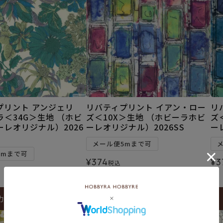
プリント アンジェリ
リバティプリント イアン・ロー
リ
＜34G＞生地 （ホビ
ズ＜10X＞生地 （ホビーラホビ
ズ
レオリジナル）2026
ーレオリジナル）2026SS
ー
メール便5mまで可
5mまで可
¥
374
¥
3
税込
カートに入れる
カートに入れる