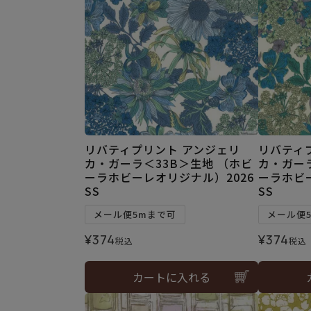
リバティプリント アンジェリ
リバティ
カ・ガーラ＜33B＞生地 （ホビ
カ・ガーラ
ーラホビーレオリジナル）2026
ーラホビー
SS
SS
メール便5mまで可
メール便
¥
374
¥
374
税込
税込
カートに入れる