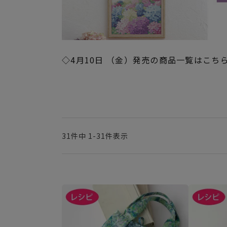
◇4月10日 （金）発売の商品一覧はこち
31
件中
1
-
31
件表示