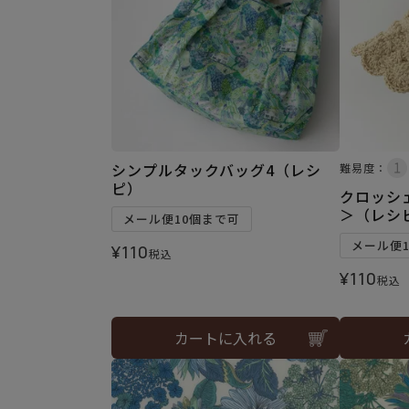
シンプルタックバッグ4（レシ
難易度：
ピ）
クロッシ
＞（レシ
メール便10個まで可
メール便
¥
110
税込
¥
110
税込
カートに入れる