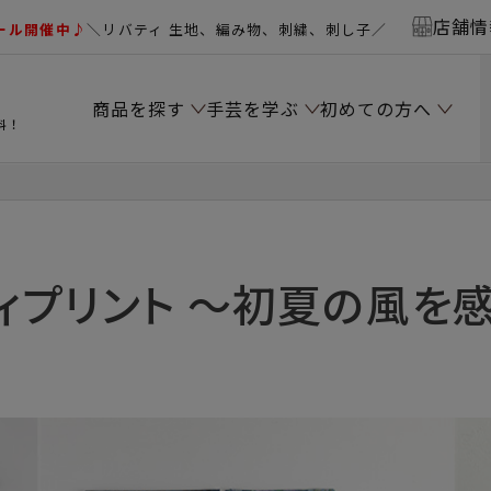
店舗情
ール開催中♪
＼リバティ 生地、編み物、刺繍、刺し子／
商品を探す
手芸を学ぶ
初めての方へ
料！
ィプリント ～初夏の風を