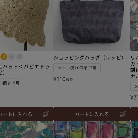
ショッピングバッグ（レシピ）
リ
カ
ェハット＜パピエドゥ
メール便10個まで可
刻
ピ）
ナ
¥
110
税込
10個まで可
¥
3
カートに入れる
カートに入れる