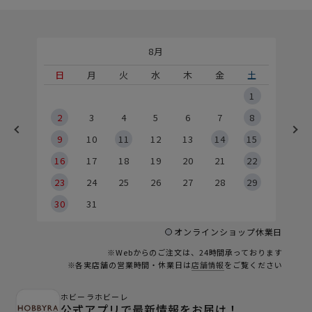
8月
土
日
月
火
水
木
金
土
5
1
2
2
3
4
5
6
7
8
9
9
10
11
12
13
14
15
6
16
17
18
19
20
21
22
23
24
25
26
27
28
29
30
31
オンラインショップ休業日
※Webからのご注文は、24時間承っております
※各実店舗の営業時間・休業日は
店舗情報
をご覧ください
ホビーラホビーレ
公式アプリで最新情報をお届け！