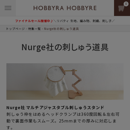
0
ファイナルセール開催中♪
＼リバティ 生地、編み物、刺繍、刺し子／
トップページ
特集一覧
Nurge社の刺しゅう道具
Nurge社の刺しゅう道具
Nurge社 マルチアジャスタブル刺しゅうスタンド
刺しゅう枠をはめるヘッドクランプは360度回転＆左右可
動で裏面作業もスムーズ。25mmまでの厚みに対応しま
す。