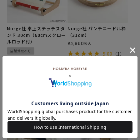
Nurge社 卓上ステッチスタ
Nurge社 パンチニードル枠
ンド 30cm（60cmスクロー
（31cm）
ルロッド付）
¥
3,960
税込
店舗受取不可
5.00
（1）
¥
15,400
税込
5.00
（2）
カートに入れる
カートに入れる