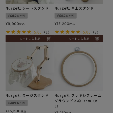
Nurge社 シートスタンド
Nurge社 卓上スタンド
店舗受取不可
店舗受取不可
¥
9,900
¥
13,200
税込
税込
5.00
（1）
5.00
（2）
カートに入れる
カートに入れる
Nurge社 ラージスタンド
Nurge社 フレキシフレーム
＜ラウンド＞約17cm（B
店舗受取不可
E）
¥
16,500
税込
¥
1,210
税込