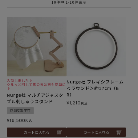
10
件中
1
-
10
件表示
入荷しました♪
Nurge社 フレキシフレーム
クルっと回して裏の糸始末も簡単に
＜ラウンド＞約17cm（B
♪
R）
Nurge社 マルチアジャスタ
ブル刺しゅうスタンド
¥
1,210
税込
店舗受取不可
¥
16,500
税込
カートに入れる
カートに入れる