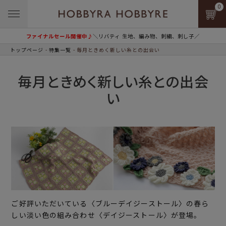
0
ファイナルセール開催中♪
＼リバティ 生地、編み物、刺繍、刺し子／
トップページ
特集一覧
毎月ときめく新しい糸との出会い
毎月ときめく新しい糸との出会
い
ご好評いただいている〈ブルーデイジーストール〉の春ら
しい淡い色の組み合わせ〈デイジーストール〉が登場。