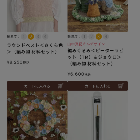
難易度：
難易度：
山中真紀さんデザイン
ラウンドベスト＜さくら色
編みぐるみ＜ピーターラビ
＞（編み物 材料セット）
ット（TM）＆ジョウロ＞
¥
8,250
税込
（編み物 材料セット）
¥
6,600
税込
カートに入れる
カートに入れる