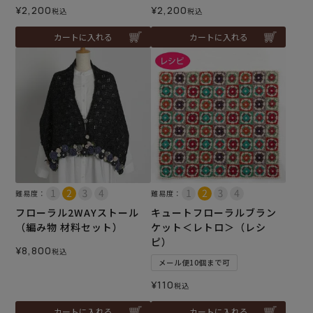
¥
2,200
¥
2,200
税込
税込
カートに入れる
カートに入れる
難易度：
難易度：
フローラル2WAYストール
キュートフローラルブラン
（編み物 材料セット）
ケット＜レトロ＞（レシ
ピ）
¥
8,800
税込
メール便10個まで可
¥
110
税込
カートに入れる
カートに入れる