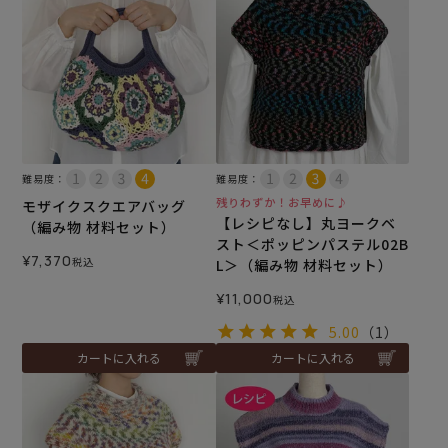
難易度：
難易度：
残りわずか！お早めに♪
モザイクスクエアバッグ
【レシピなし】丸ヨークベ
（編み物 材料セット）
スト＜ポッピンパステル02B
¥
7,370
税込
L＞（編み物 材料セット）
¥
11,000
税込
5.00
（1）
カートに入れる
カートに入れる