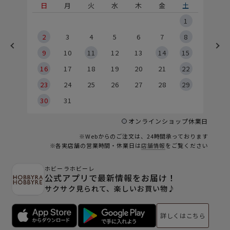
土
日
月
火
水
木
金
土
5
1
2
2
3
4
5
6
7
8
9
9
10
11
12
13
14
15
6
16
17
18
19
20
21
22
23
24
25
26
27
28
29
30
31
オンラインショップ休業日
※Webからのご注文は、24時間承っております
※各実店舗の営業時間・休業日は
店舗情報
をご覧ください
ホビーラホビーレ
公式アプリで最新情報をお届け！
サクサク見られて、楽しいお買い物♪
詳しくはこちら