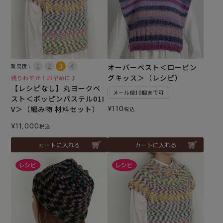
難易度：
オーバーベスト＜ロービン
グキッス＞（レシピ）
残りわずか！お早めに♪
【レシピなし】丸ヨークベ
メール便10個まで可
スト＜ポッピンパステル01I
¥
110
V＞（編み物 材料セット）
税込
¥
11,000
税込
カートに入れる
カートに入れる