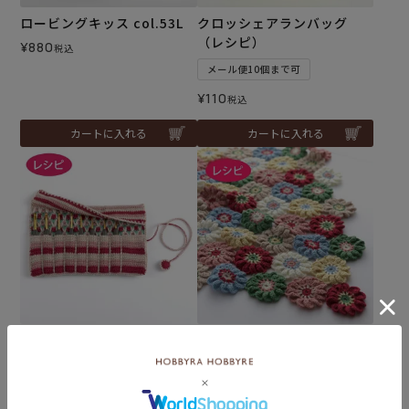
ロービングキッス col.53L
クロッシェアランバッグ
（レシピ）
¥
880
税込
メール便10個まで可
¥
110
税込
カートに入れる
カートに入れる
難易度：
難易度：
クロッシェカギ針ケース＜
アネモネキュートブランケ
ウールキュート＞（レシ
ット＜カラフル＞（レシ
ピ）
ピ）