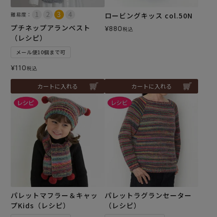
難易度：
ロービングキッス col.50N
プチネップアランベスト
¥
880
税込
（レシピ）
メール便10個まで可
¥
110
税込
カートに入れる
カートに入れる
パレットマフラー＆キャッ
パレットラグランセーター
プKids（レシピ）
（レシピ）