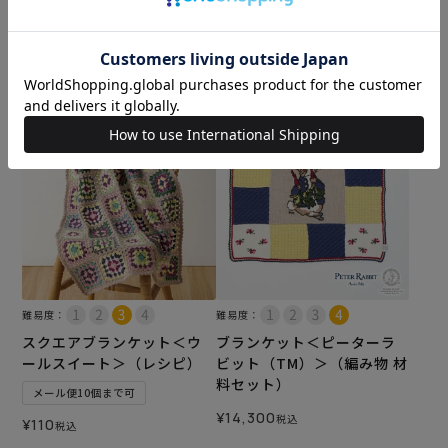
メール便10個まで可
メール便10個まで可
¥
110
¥
110
税込
税込
カートに入れる
カートに入れる
難易度：
難易度：
スクエアブランケット＜ウ
ブランケット＜ピーターラ
ールスイート＞（レシピ）
ビット（TM）＞（編み物 材
料セット）
メール便10個まで可
¥
14,300
税込
¥
110
税込