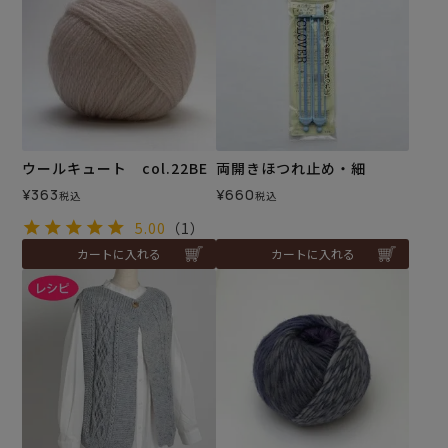
ウールキュート col.22BE
両開きほつれ止め・細
¥
363
¥
660
税込
税込
5.00
（1）
カートに入れる
カートに入れる