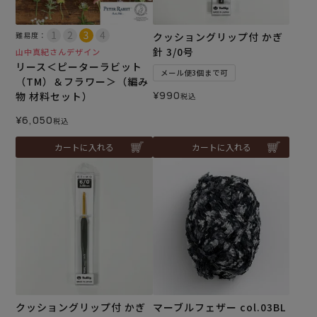
難易度：
クッショングリップ付 かぎ
針 3/0号
山中真紀さんデザイン
リース＜ピーターラビット
メール便3個まで可
（TM）＆フラワー＞（編み
¥
990
物 材料セット）
税込
¥
6,050
税込
カートに入れる
カートに入れる
クッショングリップ付 かぎ
マーブルフェザー col.03BL