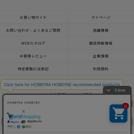
お買い物ガイド
マイページ
お問い合わせ - よくあるご質問
店舗情報
WEBカタログ
雑誌掲載情報
お客様レビュー
企業情報
特定商取引法表記
利用規約
個人情報ポリシー
一緒に働こう♪求人情報
おトクな情報♪メルマガ登録
リリヤン
リリヤン
フェア
フェア
© 2026 HOBBYRA HOBBYRE CORPORATION ALL Rights Reserved
前に戻る
前に戻る
上に戻る
上に戻る