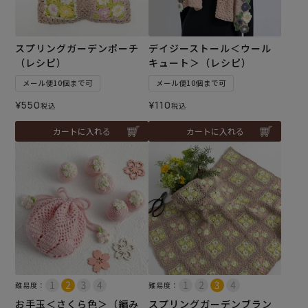
スプリングガーデンポーチ
デイジーストール＜ウール
（レシピ）
キュート＞（レシピ）
メール便10個まで可
メール便10個まで可
¥
550
¥
110
税込
税込
カートに入れる
カートに入れる
難易度：
難易度：
お手玉＜さくら色＞（編み
スプリングガーデンブラン