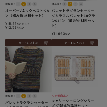
難易度：
難易度：
オーバーVネックベスト＜A
パレットラグランセーター
＞（編み物 材料セット）
＜カラフルパレット10グラ
ン01R＞（編み物 材料セッ
¥
15,334
のところ
ト）
¥
12,584
税込
¥
11,660
税込
カートに入れる
カートに入れる
＜定番商品＞
難易度：
キャリーシーロングシリー
パレットラグランセーター
ズ 切替式竹輪針セット