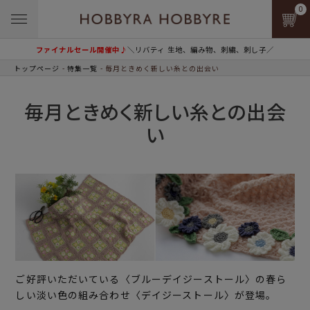
0
ファイナルセール開催中♪
＼リバティ 生地、編み物、刺繍、刺し子／
トップページ
特集一覧
毎月ときめく新しい糸との出会い
毎月ときめく新しい糸との出会
い
ご好評いただいている〈ブルーデイジーストール〉の春ら
しい淡い色の組み合わせ〈デイジーストール〉が登場。