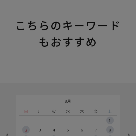
こちらのキーワード
もおすすめ
8月
土
日
月
火
水
木
金
土
5
1
2
2
3
4
5
6
7
8