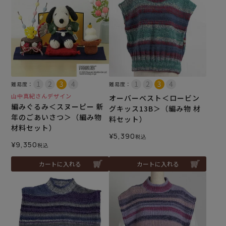
難易度：
難易度：
山中真紀さんデザイン
オーバーベスト＜ロービン
編みぐるみ＜スヌーピー 新
グキッス13B＞（編み物 材
年のごあいさつ＞（編み物
料セット）
材料セット）
¥
5,390
税込
¥
9,350
税込
カートに入れる
カートに入れる