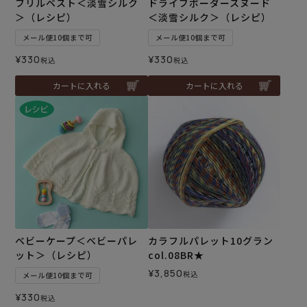
フリルベスト＜淡雪シルク
ドライブボーダースヌード
＞（レシピ）
＜淡雪シルク＞（レシピ）
メール便10個まで可
メール便10個まで可
¥
330
¥
330
税込
税込
カートに入れる
カートに入れる
ベビーケープ＜ベビーパレ
カラフルパレット10グラン
ット＞（レシピ）
col.08BR★
¥
3,850
税込
メール便10個まで可
¥
330
税込