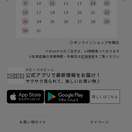
9
9
10
11
12
13
14
15
6
16
17
18
19
20
21
22
23
24
25
26
27
28
29
30
31
オンラインショップ休業日
※Webからのご注文は、24時間承っております
※各実店舗の営業時間・休業日は
店舗情報
をご覧ください
ホビーラホビーレ
公式アプリで最新情報をお届け！
サクサク見られて、楽しいお買い物♪
詳しくはこちら
お買い物ガイド
マイページ