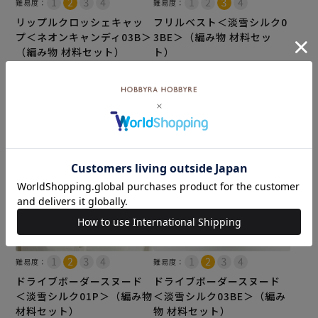
難易度：
難易度：
リップルクロッシェキャッ
フリルベスト＜淡雪シルク0
プ＜ネオンキャンディ03B＞
3BE＞（編み物 材料セッ
（編み物 材料セット）
ト）
¥
4,730
¥
16,170
税込
税込
カートに入れる
カートに入れる
難易度：
難易度：
ドライブボーダースヌード
ドライブボーダースヌード
＜淡雪シルク01P＞（編み物
＜淡雪シルク03BE＞（編み
材料セット）
物 材料セット）