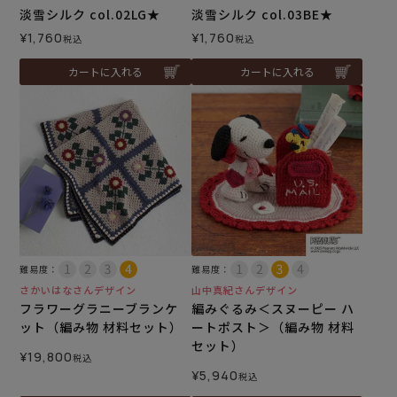
淡雪シルク col.02LG★
淡雪シルク col.03BE★
¥
1,760
¥
1,760
税込
税込
カートに入れる
カートに入れる
難易度：
難易度：
さかいはなさんデザイン
山中真紀さんデザイン
フラワーグラニーブランケ
編みぐるみ＜スヌーピー ハ
ット（編み物 材料セット）
ートポスト＞（編み物 材料
セット）
¥
19,800
税込
¥
5,940
税込