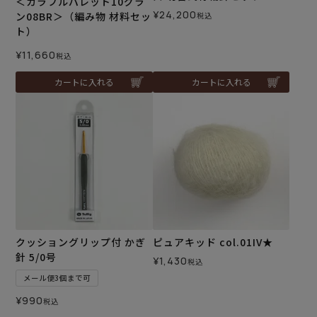
＜カラフルパレット10グラ
¥
24,200
ン08BR＞（編み物 材料セッ
税込
ト）
¥
11,660
税込
カートに入れる
カートに入れる
クッショングリップ付 かぎ
ピュアキッド col.01IV★
針 5/0号
¥
1,430
税込
メール便3個まで可
¥
990
税込