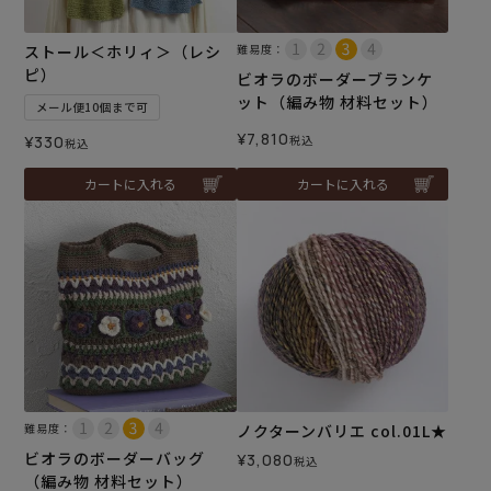
ストール＜ホリィ＞（レシ
難易度：
ピ）
ビオラのボーダーブランケ
ット（編み物 材料セット）
メール便10個まで可
¥
7,810
¥
330
税込
税込
カートに入れる
カートに入れる
難易度：
ノクターンバリエ col.01L★
ビオラのボーダーバッグ
¥
3,080
税込
（編み物 材料セット）