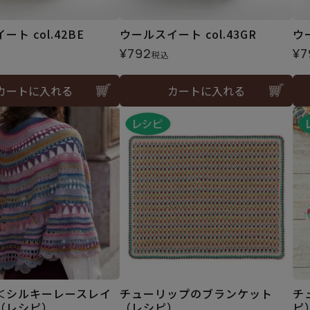
ト col.42BE
ウールスイート col.43GR
ウー
¥
792
¥
7
税込
カートに入れる
カートに入れる
＜シルキーレースレイ
チューリップのブランケット
チ
（レシピ）
（レシピ）
ピ