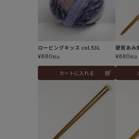
ロービングキッス col.53L
硬質あみ
¥
880
¥
880
税込
税込
カートに入れる