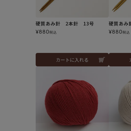
硬質あみ針 2本針 13号
硬質あみ
¥
880
¥
880
税込
税込
カートに入れる