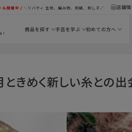
店舗情
ール開催中♪
＼リバティ 生地、編み物、刺繍、刺し子／
商品を探す
手芸を学ぶ
初めての方へ
料！
月ときめく新しい糸との出