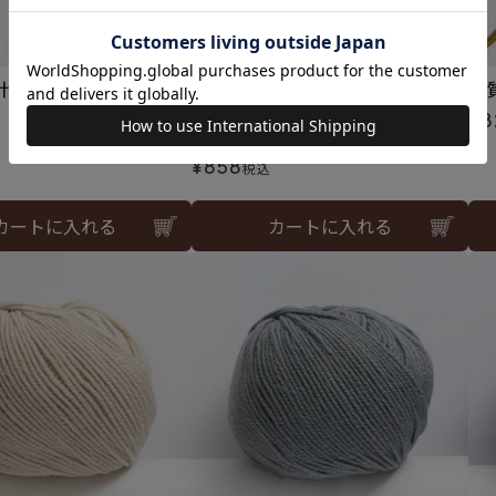
針 2本針 15号
レース針 2号
硬
¥
8
メール便3個まで可
¥
858
税込
カートに入れる
カートに入れる