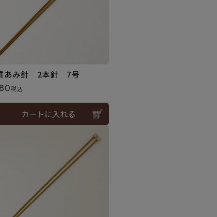
質あみ針 2本針 7号
80
税込
カートに入れる