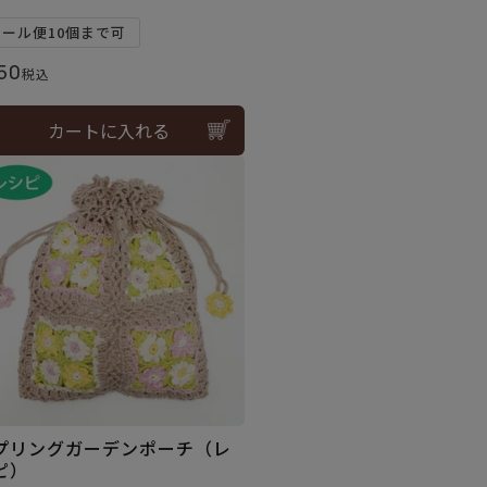
メール便10個まで可
50
税込
カートに入れる
プリングガーデンポーチ（レ
ピ）