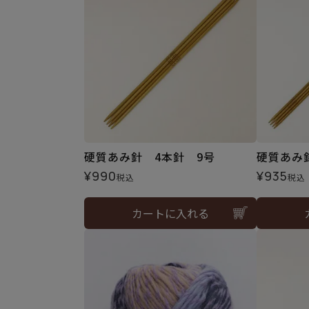
硬質あみ針 4本針 9号
硬質あみ
¥
990
¥
935
税込
税込
カートに入れる