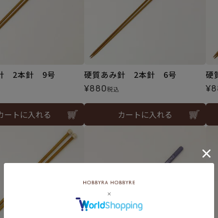
針 2本針 9号
硬質あみ針 2本針 6号
硬
¥
880
¥
8
税込
カートに入れる
カートに入れる