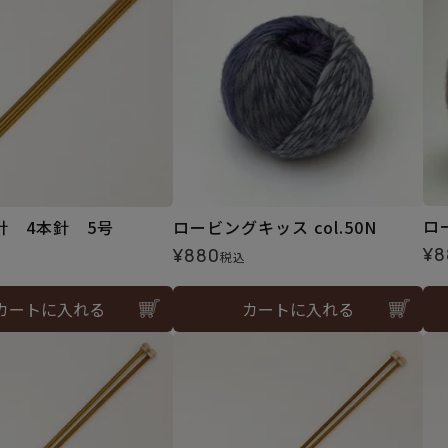
ロ
針 4本針 5号
ロービングキッス col.50N
¥
8
¥
880
税込
カートに入れる
カートに入れる