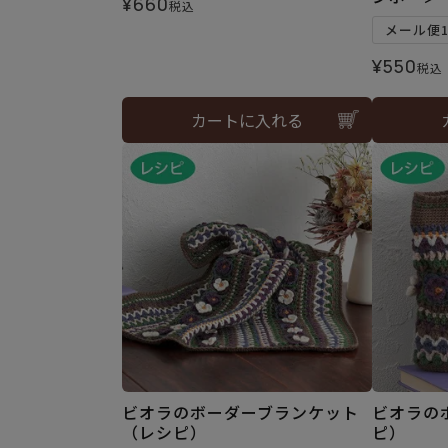
¥
660
税込
メール便
¥
550
税込
カートに入れる
ビオラのボーダーブランケット
ビオラの
（レシピ）
ピ）