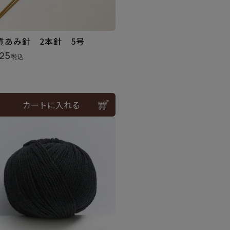
質あみ針 2本針 5号
25
税込
カートに入れる