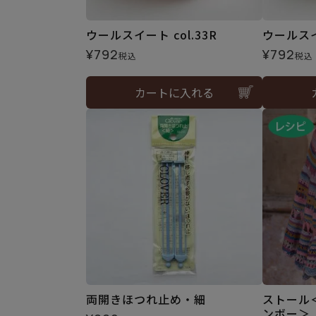
ウールスイート col.33R
ウールスイー
¥
792
¥
792
税込
税込
カートに入れる
両開きほつれ止め・細
ストール
ンボー＞