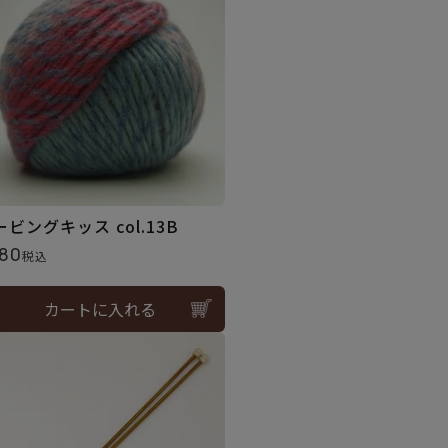
ービングキッス col.13B
80
税込
カートに入れる