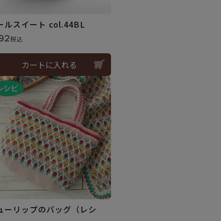
ルスイート col.44BL
92
税込
カートに入れる
ューリップのバッグ（レシ
）