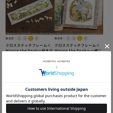
難易度：
難易度：
クロスステッチフレーム＜
クロスステッチフレーム＜
Winnie the Pooh～絵本の
Winnie the Pooh～一緒に
中から～＞
おはなし～＞
¥
9,460
¥
9,900
のところ
のところ
¥
5,170
¥
5,390
税込
税込
カートに入れる
カートに入れる