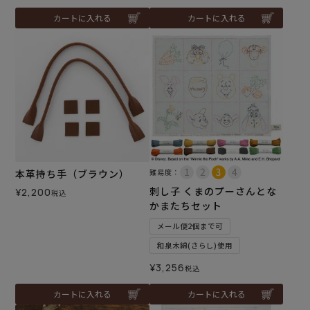
カートに入れる
カートに入れる
本革持ち手（ブラウン）
難易度：
刺し子 くまのプーさんとな
¥
2,200
税込
かまたちセット
メール便2個まで可
和泉木綿(さらし)使用
¥
3,256
税込
カートに入れる
カートに入れる