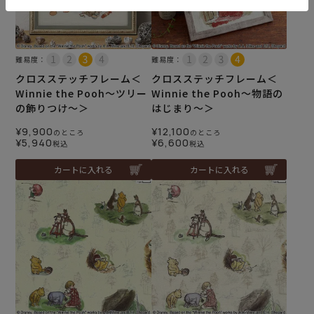
難易度：
難易度：
クロスステッチフレーム＜
クロスステッチフレーム＜
Winnie the Pooh～ツリー
Winnie the Pooh～物語の
の飾りつけ～＞
はじまり～＞
¥
9,900
¥
12,100
のところ
のところ
¥
5,940
¥
6,600
税込
税込
カートに入れる
カートに入れる