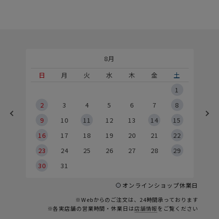
8月
土
日
月
火
水
木
金
土
5
1
2
2
3
4
5
6
7
8
9
9
10
11
12
13
14
15
6
16
17
18
19
20
21
22
23
24
25
26
27
28
29
30
31
オンラインショップ休業日
※Webからのご注文は、24時間承っております
※各実店舗の営業時間・休業日は
店舗情報
をご覧ください