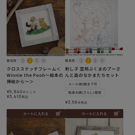
難易度：
難易度：
クロスステッチフレーム＜
刺し子 空飛ぶくまのプーさ
Winnie the Pooh～絵本の
んと森のなかまたちセット
挿絵から～＞
メール便2個まで可
¥
5,940
のところ
和泉木綿(さらし)使用
¥
3,410
税込
¥
3,564
税込
カートに入れる
カートに入れる