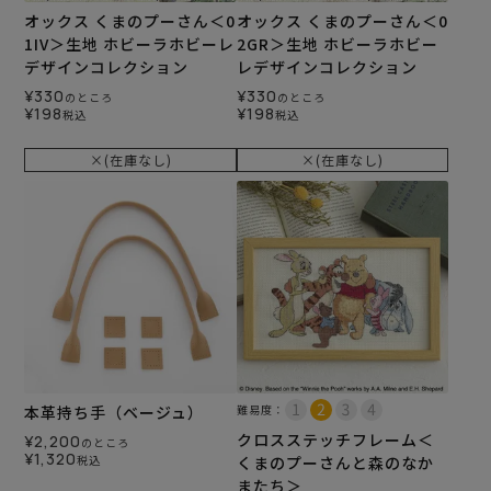
オックス くまのプーさん＜0
オックス くまのプーさん＜0
1IV＞生地 ホビーラホビーレ
2GR＞生地 ホビーラホビー
デザインコレクション
レデザインコレクション
¥
330
¥
330
のところ
のところ
¥
198
¥
198
税込
税込
×(在庫なし)
×(在庫なし)
本革持ち手（ベージュ）
難易度：
クロスステッチフレーム＜
¥
2,200
のところ
¥
1,320
税込
くまのプーさんと森のなか
またち＞