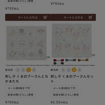
和泉木綿(さらし)使用
¥
792
税込
¥
792
税込
カートに入れる
カートに入れる
難易度：
難易度：
刺し子 くまのプーさんとな
刺し子 くまのプーさんセッ
かまたち
ト
メール便6個まで可
メール便2個まで可
和泉木綿(さらし)使用
和泉木綿(さらし)使用
¥
792
¥
2,024
税込
税込