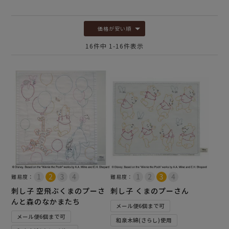
価格が安い順
16
件中
1
-
16
件表示
難易度：
難易度：
刺し子 空飛ぶくまのプーさ
刺し子 くまのプーさん
んと森のなかまたち
メール便6個まで可
メール便6個まで可
和泉木綿(さらし)使用