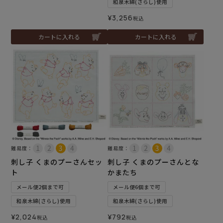
和泉木綿(さらし)使用
¥
3,256
税込
カートに入れる
カートに入れる
難易度：
難易度：
刺し子 くまのプーさんセッ
刺し子 くまのプーさんとな
ト
かまたち
メール便2個まで可
メール便6個まで可
和泉木綿(さらし)使用
和泉木綿(さらし)使用
¥
2,024
¥
792
税込
税込