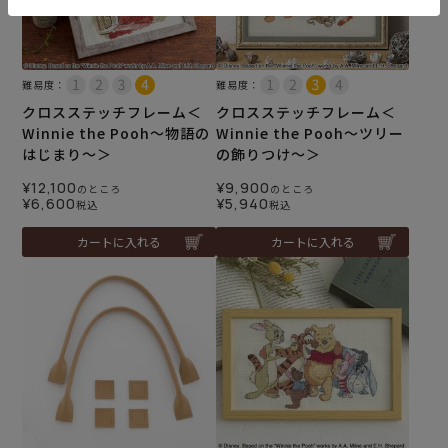
難易度：
難易度：
クロスステッチフレーム＜
クロスステッチフレーム＜
Winnie the Pooh～物語の
Winnie the Pooh～ツリー
はじまり～＞
の飾りつけ～＞
¥
12,100
¥
9,900
のところ
のところ
¥
6,600
¥
5,940
税込
税込
カートに入れる
カートに入れる