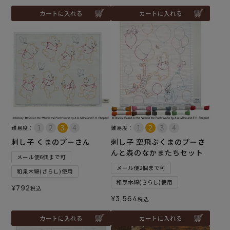
カートに入れる
カートに入れる
難易度：
難易度：
刺し子 くまのプーさん
刺し子 空飛ぶくまのプーさ
んと森のなかまたちセット
メール便6個まで可
メール便2個まで可
和泉木綿(さらし)使用
和泉木綿(さらし)使用
¥
792
税込
¥
3,564
税込
カートに入れる
カートに入れる