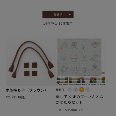
登録順
16
件中
1
-
16
件表示
本革持ち手（ブラウン）
難易度：
刺し子 くまのプーさんとな
¥
2,200
税込
かまたちセット
メール便2個まで可