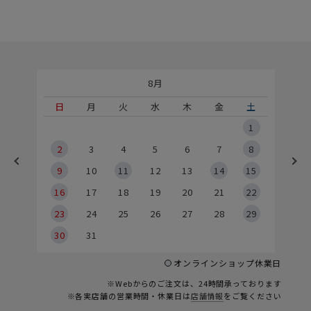
8月
土
日
月
火
水
木
金
土
5
1
2
2
3
4
5
6
7
8
9
9
10
11
12
13
14
15
6
16
17
18
19
20
21
22
23
24
25
26
27
28
29
30
31
オンラインショップ休業日
※Webからのご注文は、24時間承っております
※各実店舗の営業時間・休業日は
店舗情報
をご覧ください