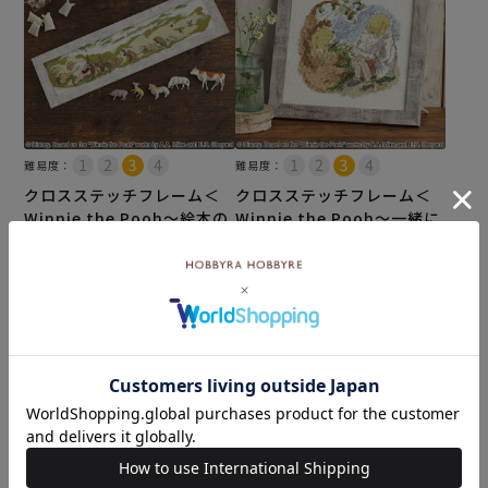
難易度：
難易度：
クロスステッチフレーム＜
クロスステッチフレーム＜
Winnie the Pooh～絵本の
Winnie the Pooh～一緒に
中から～＞
おはなし～＞
¥
9,460
¥
9,900
のところ
のところ
¥
5,170
¥
5,390
税込
税込
カートに入れる
カートに入れる