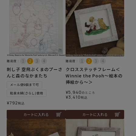
難易度：
難易度：
刺し子 空飛ぶくまのプーさ
クロスステッチフレーム＜
んと森のなかまたち
Winnie the Pooh～絵本の
挿絵から～＞
メール便6個まで可
¥
5,940
のところ
和泉木綿(さらし)使用
¥
3,410
税込
¥
792
税込
カートに入れる
カートに入れる