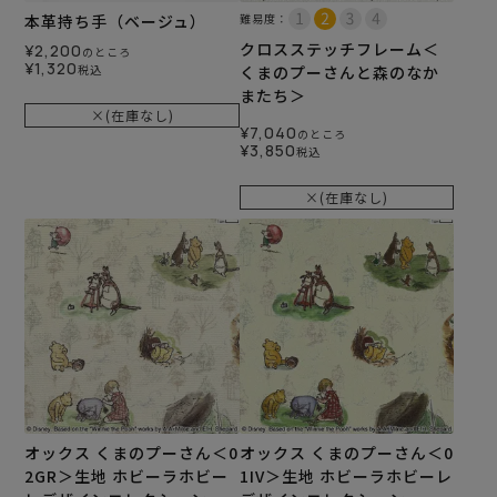
本革持ち手（ベージュ）
難易度：
クロスステッチフレーム＜
¥
2,200
のところ
¥
1,320
税込
くまのプーさんと森のなか
またち＞
×(在庫なし)
¥
7,040
のところ
¥
3,850
税込
×(在庫なし)
オックス くまのプーさん＜0
オックス くまのプーさん＜0
2GR＞生地 ホビーラホビー
1IV＞生地 ホビーラホビーレ