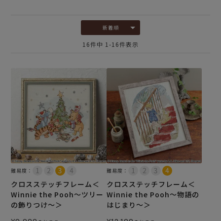
新着順
16
件中
1
-
16
件表示
難易度：
難易度：
クロスステッチフレーム＜
クロスステッチフレーム＜
Winnie the Pooh～ツリー
Winnie the Pooh～物語の
の飾りつけ～＞
はじまり～＞