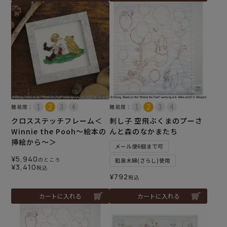
難易度：
難易度：
クロスステッチフレーム＜
刺し子 空飛ぶくまのプーさ
Winnie the Pooh～絵本の
んと森のなかまたち
挿絵から～＞
メール便6個まで可
¥
5,940
のところ
和泉木綿(さらし)使用
¥
3,410
税込
¥
792
税込
カートに入れる
カートに入れる