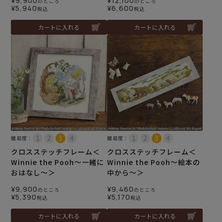
¥
9,900
¥
12,100
のところ
のところ
¥
5,940
¥
6,600
税込
税込
カートに入れる
カートに入れる
難易度：
難易度：
クロスステッチフレーム＜
クロスステッチフレーム＜
Winnie the Pooh～一緒に
Winnie the Pooh～絵本の
おはなし～＞
中から～＞
¥
9,900
¥
9,460
のところ
のところ
¥
5,390
¥
5,170
税込
税込
カートに入れる
カートに入れる