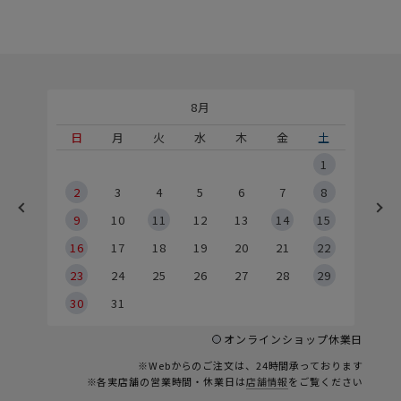
8月
土
日
月
火
水
木
金
土
5
1
2
2
3
4
5
6
7
8
9
9
10
11
12
13
14
15
6
16
17
18
19
20
21
22
23
24
25
26
27
28
29
30
31
オンラインショップ休業日
※Webからのご注文は、24時間承っております
※各実店舗の営業時間・休業日は
店舗情報
をご覧ください