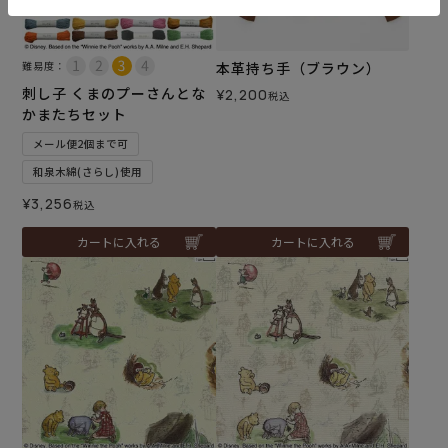
難易度：
本革持ち手（ブラウン）
刺し子 くまのプーさんとな
¥
2,200
税込
かまたちセット
メール便2個まで可
和泉木綿(さらし)使用
¥
3,256
税込
カートに入れる
カートに入れる