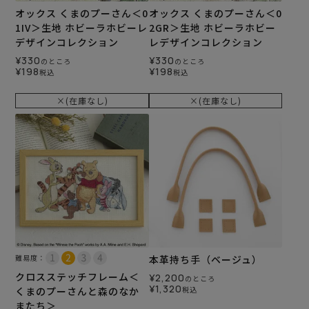
オックス くまのプーさん＜0
オックス くまのプーさん＜0
1IV＞生地 ホビーラホビーレ
2GR＞生地 ホビーラホビー
デザインコレクション
レデザインコレクション
¥
330
¥
330
のところ
のところ
¥
198
¥
198
税込
税込
×(在庫なし)
×(在庫なし)
難易度：
本革持ち手（ベージュ）
クロスステッチフレーム＜
¥
2,200
のところ
¥
1,320
くまのプーさんと森のなか
税込
またち＞