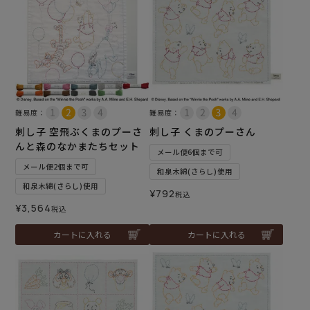
難易度：
難易度：
刺し子 空飛ぶくまのプーさ
刺し子 くまのプーさん
んと森のなかまたちセット
メール便6個まで可
メール便2個まで可
和泉木綿(さらし)使用
和泉木綿(さらし)使用
¥
792
税込
¥
3,564
税込
カートに入れる
カートに入れる