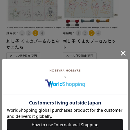
難易度：
難易度：
刺し子 くまのプーさんとな
刺し子 くまのプーさんセッ
かまたち
ト
メール便6個まで可
メール便2個まで可
和泉木綿(さらし)使用
和泉木綿(さらし)使用
¥
792
¥
2,024
税込
税込
カートに入れる
カートに入れる