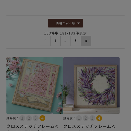
価格が安い順
183
件中
181
-
183
件表示
1
…
3
4
難易度：
難易度：
クロスステッチフレーム＜
クロスステッチフレーム＜