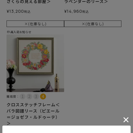
さくらの見える部屋＞
ラベンダーのリース＞
¥
13,200
¥
14,960
税込
税込
×(在庫なし)
×(在庫なし)
再入荷お知らせ
難易度：
クロスステッチフレーム＜
バラ図譜リース（ピエール
＝ジョゼフ・ルドゥーテ）
＞