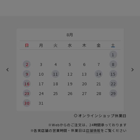
8月
土
日
月
火
水
木
金
土
5
1
2
2
3
4
5
6
7
8
9
9
10
11
12
13
14
15
6
16
17
18
19
20
21
22
23
24
25
26
27
28
29
30
31
オンラインショップ休業日
※Webからのご注文は、24時間承っております
※各実店舗の営業時間・休業日は
店舗情報
をご覧ください