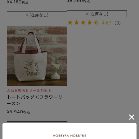
¥
8,360
税込
¥
4,180
税込
×(在庫なし)
×(在庫なし)
4.67
（3）
入荷お知らせメール対象♪
トートバッグ＜フラワーリ
ース＞
¥
5,940
税込
×(在庫なし)
5.00
（1）