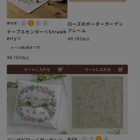
難易度：
ローズのボーダーガーデン
フレーム
テーブルセンター＜Strawb
erry＞
¥
6,160
税込
メール便1個まで可
¥
6,160
税込
カートに入れる
カートに入れる
リングピロー＜ガーデン＞
難易度：