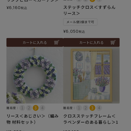
ステッチクロス＜すずらん
¥
6,160
税込
リース＞
メール便1個まで可
¥
6,050
税込
カートに入れる
カートに入れる
難易度：
難易度：
リース＜あじさい＞（編み
クロスステッチフレーム＜
物 材料セット）
ラベンダーのある暮らし＞1