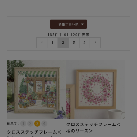
価格が高い順
183
件中
61
-
120
件表示
1
2
3
4
難易度：
クロスステッチフレーム＜
桜のリース＞
クロスステッチフレーム＜