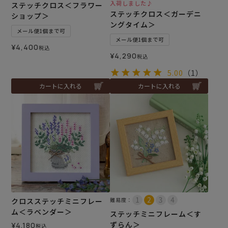
入荷しました♪
ステッチクロス＜フラワー
ステッチクロス＜ガーデニ
ショップ＞
ングタイム＞
メール便1個まで可
メール便1個まで可
¥
4,400
税込
¥
4,290
税込
5.00
（1）
カートに入れる
カートに入れる
クロスステッチミニフレー
難易度：
ム＜ラベンダー＞
ステッチミニフレーム＜す
ずらん＞
¥
4,180
税込