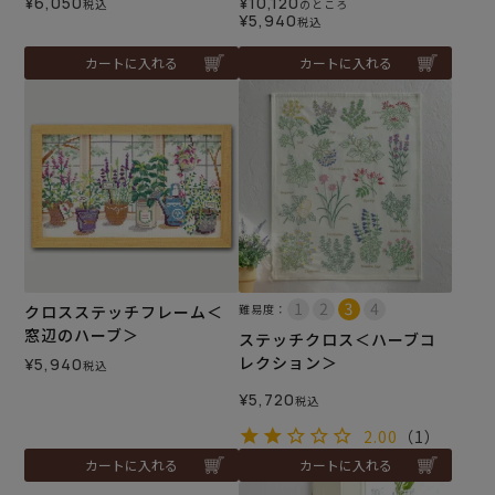
¥
6,050
¥
10,120
税込
のところ
¥
5,940
税込
カートに入れる
カートに入れる
クロスステッチフレーム＜
難易度：
窓辺のハーブ＞
ステッチクロス＜ハーブコ
レクション＞
¥
5,940
税込
¥
5,720
税込
2.00
（1）
カートに入れる
カートに入れる