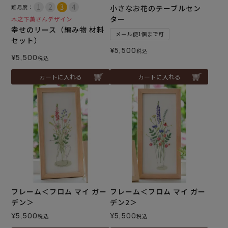
難易度：
小さなお花のテーブルセン
ター
木之下薫さんデザイン
幸せのリース（編み物 材料
メール便1個まで可
セット）
¥
5,500
税込
¥
5,500
税込
カートに入れる
カートに入れる
フレーム＜フロム マイ ガー
フレーム＜フロム マイ ガー
デン＞
デン2＞
¥
5,500
¥
5,500
税込
税込