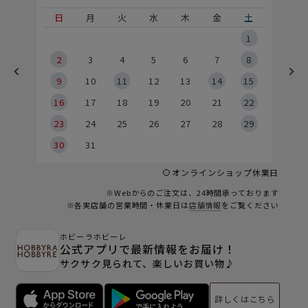
土
日
月
火
水
木
金
土
5
1
2
2
3
4
5
6
7
8
9
9
10
11
12
13
14
15
6
16
17
18
19
20
21
22
23
24
25
26
27
28
29
30
31
オンラインショップ休業日
※Webからのご注文は、24時間承っております
※各実店舗の営業時間・休業日は
店舗情報
をご覧ください
ホビーラホビーレ
公式アプリで最新情報をお届け！
サクサク見られて、楽しいお買い物♪
詳しくはこちら