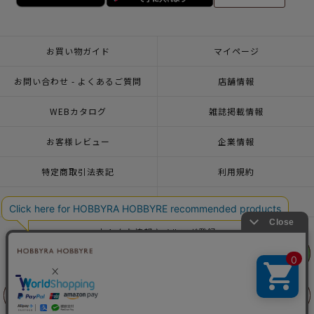
お買い物ガイド
マイページ
お問い合わせ - よくあるご質問
店舗情報
WEBカタログ
雑誌掲載情報
お客様レビュー
企業情報
特定商取引法表記
利用規約
個人情報ポリシー
一緒に働こう♪求人情報
おトクな情報♪メルマガ登録
リリヤン
リリヤン
フェア
フェア
© 2026 HOBBYRA HOBBYRE CORPORATION ALL Rights Reserved
前に戻る
前に戻る
上に戻る
上に戻る