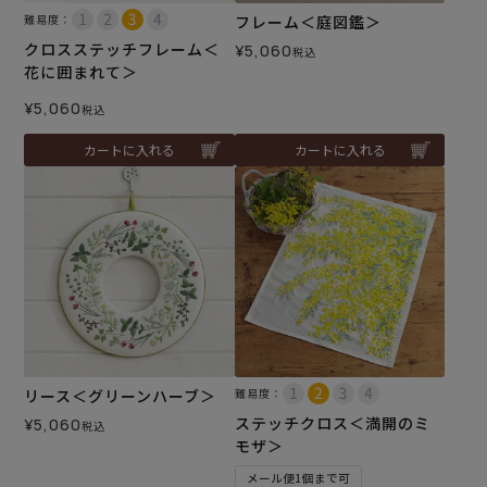
難易度：
フレーム＜庭図鑑＞
クロスステッチフレーム＜
¥
5,060
税込
花に囲まれて＞
¥
5,060
税込
カートに入れる
カートに入れる
リース＜グリーンハーブ＞
難易度：
ステッチクロス＜満開のミ
¥
5,060
税込
モザ＞
メール便1個まで可