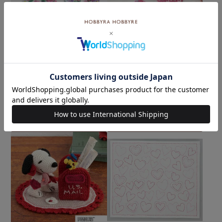
刺しゅうワッペン＜フラワ
刺しゅうワッペン＜クロス
ーハート＞
ステッチハート＞
メール便5個まで可
メール便5個まで可
¥
1,430
¥
1,320
税込
税込
カートに入れる
カートに入れる