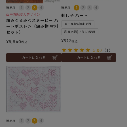
難易度：
難易度：
山中真紀さんデザイン
刺し子 ハート
編みぐるみ＜スヌーピー ハ
メール便6個まで可
ートポスト＞（編み物 材料
セット）
和泉木綿(さらし)使用
¥
572
¥
5,940
税込
税込
5.00
（1）
カートに入れる
カートに入れる
難易度：