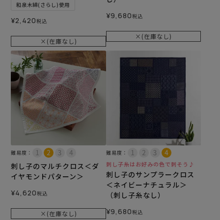
和泉木綿(さらし)使用
¥
9,680
税込
¥
2,420
税込
×(在庫なし)
×(在庫なし)
難易度：
難易度：
刺し子糸はお好みの色で刺そう♪
刺し子のマルチクロス＜ダ
刺し子のサンプラークロス
イヤモンドパターン＞
＜ネイビーナチュラル＞
¥
4,620
税込
（刺し子糸なし）
¥
9,680
税込
×(在庫なし)