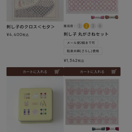
刺し子のクロス＜七夕＞
難易度：
刺し子 丸がさねセット
¥
4,400
税込
メール便2個まで可
和泉木綿(さらし)使用
¥
1,342
税込
カートに入れる
カートに入れる