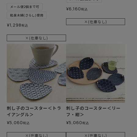
メール便2個まで可
¥
6,160
税込
和泉木綿(さらし)使用
×(在庫なし)
¥
1,298
税込
×(在庫なし)
刺し子のコースター＜トラ
刺し子のコースター＜リー
イアングル＞
フ・紺＞
¥
5,060
¥
5,060
税込
税込
×(在庫なし)
×(在庫なし)