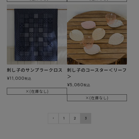
刺し子のサンプラークロス
刺し子のコースター＜リーフ
＞
¥
11,000
税込
¥
5,060
税込
×(在庫なし)
×(在庫なし)
1
2
3