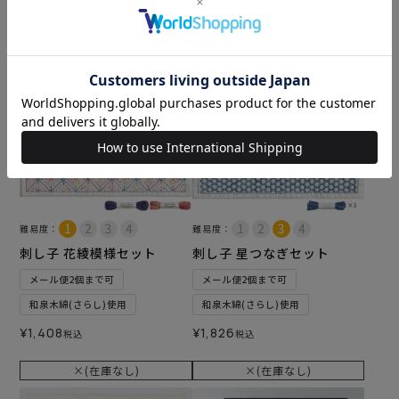
×(在庫なし)
×(在庫なし)
難易度：
難易度：
刺し子 花綾模様セット
刺し子 星つなぎセット
メール便2個まで可
メール便2個まで可
和泉木綿(さらし)使用
和泉木綿(さらし)使用
¥
1,408
¥
1,826
税込
税込
×(在庫なし)
×(在庫なし)