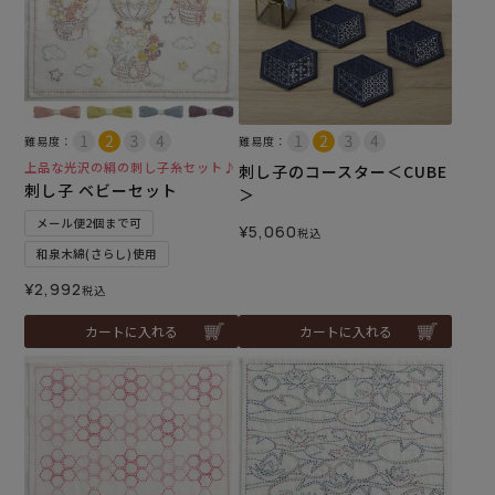
難易度：
難易度：
上品な光沢の絹の刺し子糸セット♪
刺し子のコースター＜CUBE
刺し子 ベビーセット
＞
メール便2個まで可
¥
5,060
税込
和泉木綿(さらし)使用
¥
2,992
税込
カートに入れる
カートに入れる