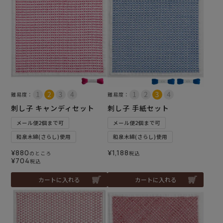
難易度：
難易度：
刺し子 キャンディセット
刺し子 手紙セット
メール便2個まで可
メール便2個まで可
和泉木綿(さらし)使用
和泉木綿(さらし)使用
¥
880
¥
1,188
のところ
税込
¥
704
税込
カートに入れる
カートに入れる