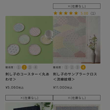
×(在庫なし)
5.00
（1）
難易度：
難易度：
刺し子のコースター＜丸あ
刺し子のサンプラークロス
わせ＞
＜流線紋様＞
¥
5,060
¥
11,000
税込
税込
×(在庫なし)
×(在庫なし)