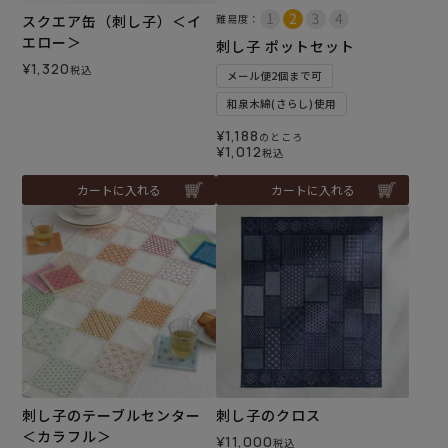
スクエア缶（刺し子）＜イ
難易度：
エロー＞
刺し子 ポットセット
¥
1,320
税込
メール便2個まで可
和泉木綿(さらし)使用
¥
1,188
のところ
¥
1,012
税込
カートに入れる
カートに入れる
刺し子のテーブルセンター
刺し子のクロス
＜カラフル＞
¥
11,000
税込