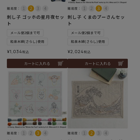
難易度：
難易度：
刺し子 ゴッホの星月夜セッ
刺し子 くまのプーさんセッ
ト
ト
メール便2個まで可
メール便2個まで可
和泉木綿(さらし)使用
和泉木綿(さらし)使用
¥
1,034
¥
2,024
税込
税込
カートに入れる
カートに入れる
難易度：
難易度：