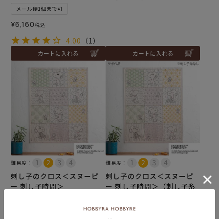
メール便1個まで可
¥
6,160
税込
4.00
（1）
カートに入れる
カートに入れる
難易度：
難易度：
刺し子のクロス＜スヌーピ
刺し子のクロス＜スヌーピ
ー 刺し子時間＞
ー 刺し子時間＞（刺し子糸
なし）
¥
6,380
税込
¥
5,060
税込