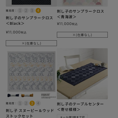
難易度：
刺し子のサンプラークロス
＜青海波＞
刺し子のサンプラークロス
＜Black＞
¥
11,000
税込
¥
11,000
税込
×(在庫なし)
×(在庫なし)
難易度：
刺し子のテーブルセンター
＜寄せ模様＞
刺し子 スヌーピー＆ウッド
ストックセット
メール便1個まで可