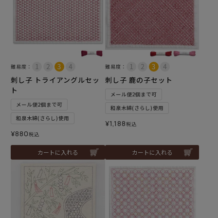
難易度：
難易度：
刺し子 トライアングルセッ
刺し子 鹿の子セット
ト
メール便2個まで可
メール便2個まで可
和泉木綿(さらし)使用
和泉木綿(さらし)使用
¥
1,188
税込
¥
880
税込
カートに入れる
カートに入れる