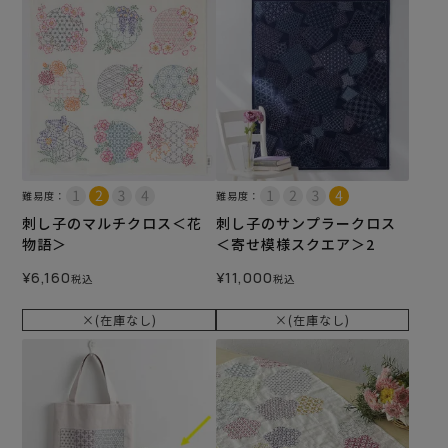
難易度：
難易度：
刺し子のマルチクロス＜花
刺し子のサンプラークロス
物語＞
＜寄せ模様スクエア＞2
¥
6,160
¥
11,000
税込
税込
×(在庫なし)
×(在庫なし)