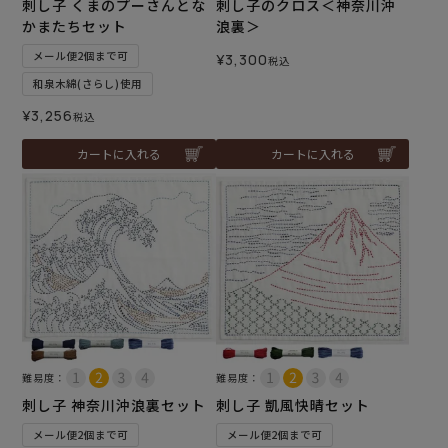
刺し子 くまのプーさんとな
刺し子のクロス＜神奈川沖
かまたちセット
浪裏＞
メール便2個まで可
¥
3,300
税込
和泉木綿(さらし)使用
¥
3,256
税込
カートに入れる
カートに入れる
難易度：
難易度：
刺し子 神奈川沖浪裏セット
刺し子 凱風快晴セット
メール便2個まで可
メール便2個まで可