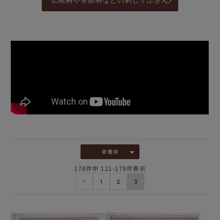
伝統柄や季節柄などの刺し子ふきん
新着順
178
件中
121
-
178
件表示
1
2
3