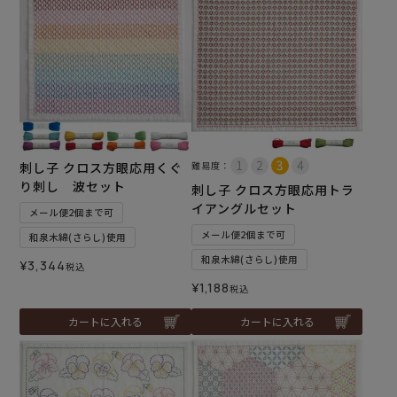
刺し子 クロス方眼応用くぐ
難易度：
り刺し 波セット
刺し子 クロス方眼応用トラ
イアングルセット
メール便2個まで可
メール便2個まで可
和泉木綿(さらし)使用
和泉木綿(さらし)使用
¥
3,344
税込
¥
1,188
税込
カートに入れる
カートに入れる