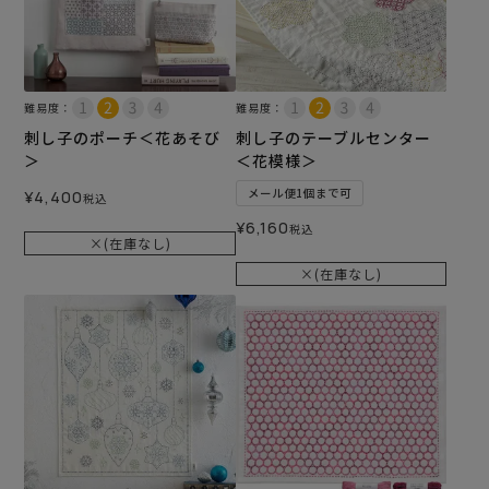
難易度：
難易度：
刺し子のポーチ＜花あそび
刺し子のテーブルセンター
＞
＜花模様＞
メール便1個まで可
¥
4,400
税込
¥
6,160
税込
×(在庫なし)
×(在庫なし)