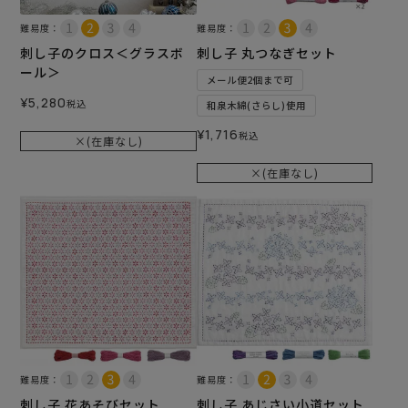
難易度：
難易度：
刺し子のクロス＜グラスボ
刺し子 丸つなぎセット
ール＞
メール便2個まで可
¥
5,280
税込
和泉木綿(さらし)使用
¥
1,716
税込
×(在庫なし)
×(在庫なし)
難易度：
難易度：
刺し子 花あそびセット
刺し子 あじさい小道セット