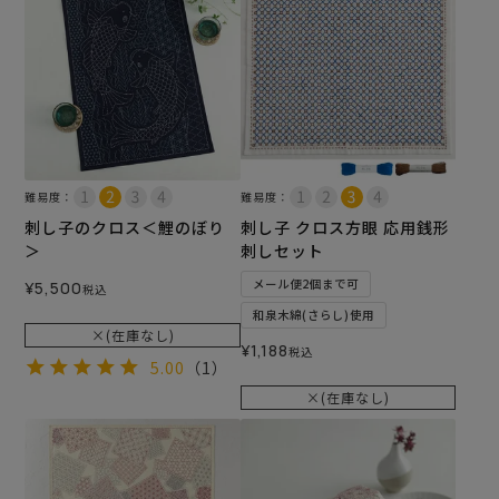
難易度：
難易度：
刺し子のクロス＜鯉のぼり
刺し子 クロス方眼 応用銭形
＞
刺しセット
メール便2個まで可
¥
5,500
税込
和泉木綿(さらし)使用
×(在庫なし)
¥
1,188
税込
5.00
（1）
×(在庫なし)