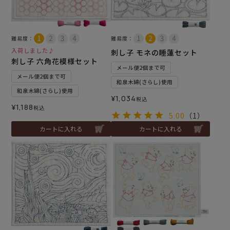
難易度：
難易度：
入荷しました♪
刺し子 モネの睡蓮セット
刺し子 六角花模様セット
メール便2個まで可
メール便2個まで可
和泉木綿(さらし)使用
和泉木綿(さらし)使用
¥
1,034
税込
¥
1,188
税込
5.00
（1）
カートに入れる
カートに入れる