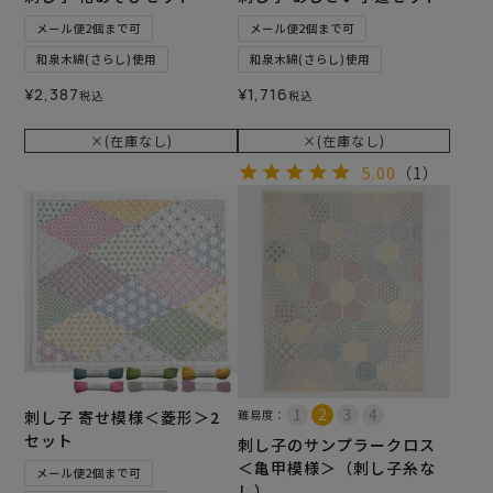
メール便2個まで可
メール便2個まで可
和泉木綿(さらし)使用
和泉木綿(さらし)使用
¥
2,387
¥
1,716
税込
税込
×(在庫なし)
×(在庫なし)
5.00
（1）
刺し子 寄せ模様＜菱形＞2
難易度：
セット
刺し子のサンプラークロス
＜亀甲模様＞（刺し子糸な
メール便2個まで可
し）