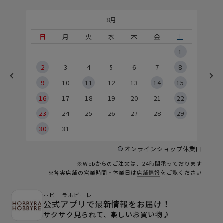
8月
土
日
月
火
水
木
金
土
5
1
2
2
3
4
5
6
7
8
9
9
10
11
12
13
14
15
6
16
17
18
19
20
21
22
23
24
25
26
27
28
29
30
31
オンラインショップ休業日
※Webからのご注文は、24時間承っております
※各実店舗の営業時間・休業日は
店舗情報
をご覧ください
ホビーラホビーレ
公式アプリで最新情報をお届け！
サクサク見られて、楽しいお買い物♪