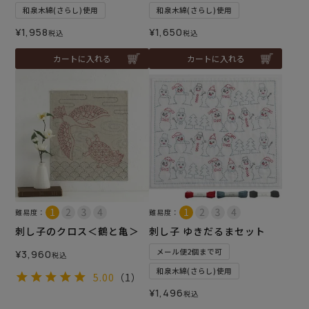
和泉木綿(さらし)使用
和泉木綿(さらし)使用
¥
1,958
¥
1,650
税込
税込
カートに入れる
カートに入れる
難易度：
難易度：
刺し子のクロス＜鶴と亀＞
刺し子 ゆきだるまセット
メール便2個まで可
¥
3,960
税込
和泉木綿(さらし)使用
5.00
（1）
¥
1,496
税込