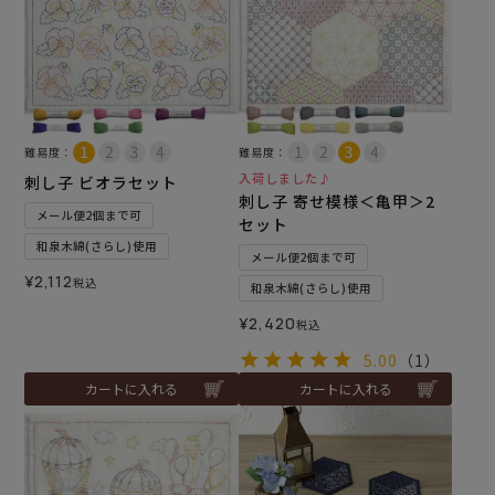
難易度：
難易度：
入荷しました♪
刺し子 ビオラセット
刺し子 寄せ模様＜亀甲＞2
メール便2個まで可
セット
和泉木綿(さらし)使用
メール便2個まで可
¥
2,112
税込
和泉木綿(さらし)使用
¥
2,420
税込
5.00
（1）
カートに入れる
カートに入れる