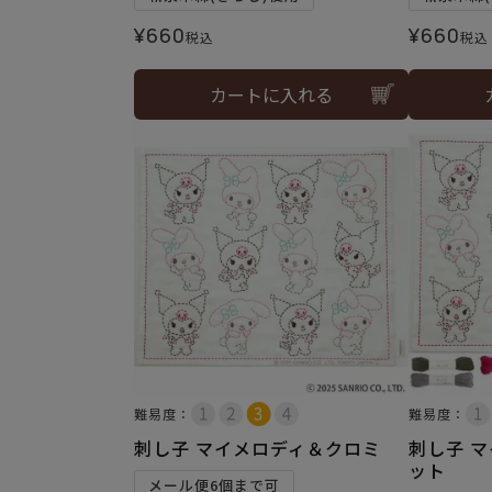
¥
660
¥
660
税込
税込
カートに入れる
難易度：
難易度：
刺し子 マイメロディ＆クロミ
刺し子 
ット
メール便6個まで可