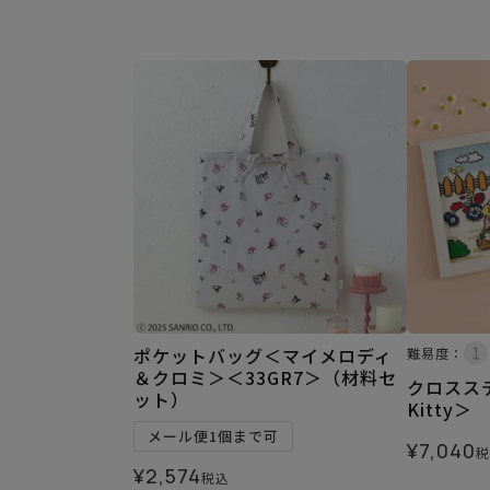
ポケットバッグ＜マイメロディ
難易度：
＆クロミ＞＜33GR7＞（材料セ
クロスステ
ット）
Kitty＞
メール便1個まで可
¥
7,040
税
¥
2,574
税込