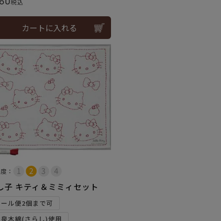
60
税込
カートに入れる
易度：
し子 キティ＆ミミィセット
メール便2個まで可
和泉木綿(さらし)使用