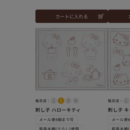
カートに入れる
難易度：
難易度：
刺し子 ハローキティ
刺し子 
メール便6個まで可
メール便
和泉木綿(さらし)使用
和泉木綿(