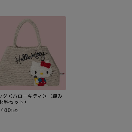
ッグ＜ハローキティ＞（編み
 材料セット）
,480
税込