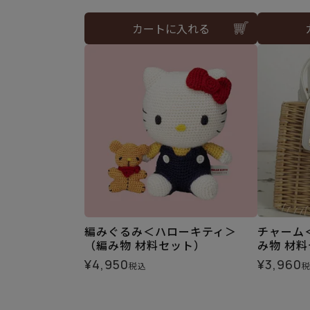
カートに入れる
編みぐるみ＜ハローキティ＞
チャーム
（編み物 材料セット）
み物 材
¥
4,950
¥
3,960
税込