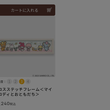
カートに入れる
易度：
ロスステッチフレーム＜マイ
ロディとおともだち＞
,240
税込