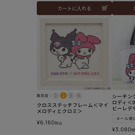
カートに入れる
シーチン
難易度：
ロディ＜0
クロスステッチフレーム＜マイ
ビーレデ
メロディとクロミ＞
メール便
¥
6,160
税込
¥
3,080