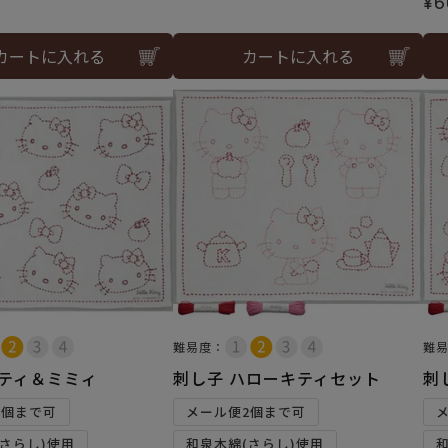
¥
6
カートに入れる
カートに入れる
難易度：
難
キティ＆ミミィ
刺し子 ハローキティセット
刺
6個まで可
メール便2個まで可
さらし)使用
和泉木綿(さらし)使用