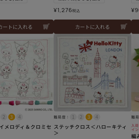
¥
1,276
¥
9
税込
カートに入れる
カートに入れる
難易度：
難
マイメロディ＆クロミセ
ステッチクロス＜ハローキティ
入荷
イン
＞
編