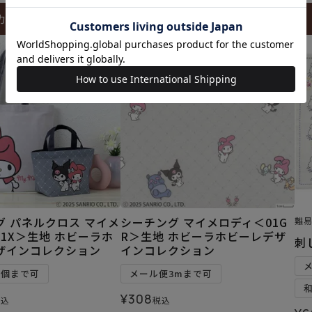
カートに入れる
カートに入れる
グ パネルクロス マイメ
シーチング マイメロディ＜01G
難
1X＞生地 ホビーラホ
R＞生地 ホビーラホビーレデザ
刺
ザインコレクション
インコレクション
1個まで可
メール便3mまで可
¥
308
税込
税込