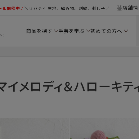
店舗情
ール開催中♪
＼リバティ 生地、編み物、刺繍、刺し子／
商品を探す
手芸を学ぶ
初めての方へ
料！
マイメロディ＆ハローキテ