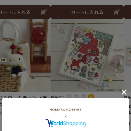
カートに入れる
カートに入れる
＜ハローキティ＞（編
難易度：
難
料セット）
クロスステッチフレーム＜マイ
ク
メロディときのこの森＞
メ
税込
¥
12,320
¥
9
税込