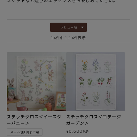
スケットなど遊びのエッセンスもお楽しみください。
レビュー順
14
件中
1
-
14
件表示
ステッチクロス＜イースタ
ステッチクロス＜コテージ
ーバニー＞
ガーデン＞
¥
6,600
税込
メール便1個まで可