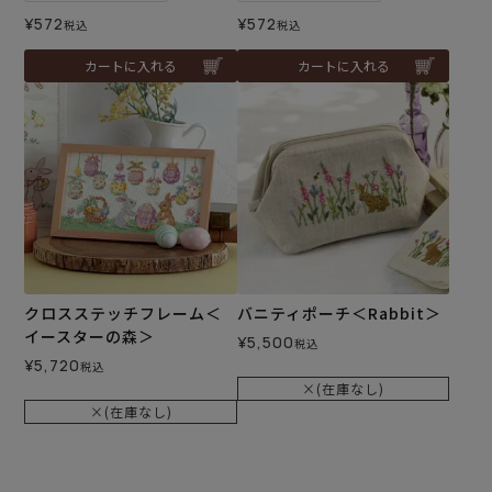
¥
572
¥
572
税込
税込
カートに入れる
カートに入れる
クロスステッチフレーム＜
バニティポーチ＜Rabbit＞
イースターの森＞
¥
5,500
税込
¥
5,720
税込
×(在庫なし)
×(在庫なし)