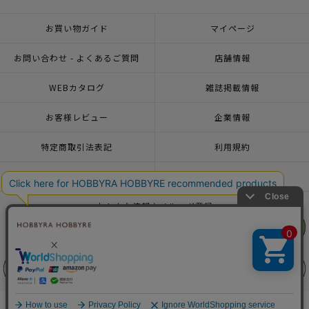
お買い物ガイド
マイページ
お問い合わせ - よくあるご質問
店舗情報
WEBカタログ
雑誌掲載情報
お客様レビュー
企業情報
特定商取引法表記
利用規約
個人情報ポリシー
一緒に働こう♪求人情報
おトクな情報♪メルマガ登録
リリヤン
リリヤン
フェア
フェア
© 2026 HOBBYRA HOBBYRE CORPORATION ALL Rights Reserved
前に戻る
前に戻る
上に戻る
上に戻る