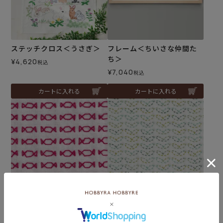
ステッチクロス＜うさぎ＞
フレーム＜ちいさな仲間た
ち＞
¥
4,620
税込
¥
7,040
税込
カートに入れる
カートに入れる
難易度：
難易度：
刺し子 キャンディ
刺し子 ふたば