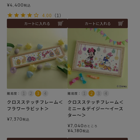
¥
4,400
税込
4.00
（1）
カートに入れる
カートに入れる
難易度：
難易度：
クロスステッチフレーム＜
クロスステッチフレーム＜
フラワーラビット＞
ミニー＆デイジー～イース
ター～＞
¥
7,370
税込
¥
7,040
のところ
¥
4,180
税込