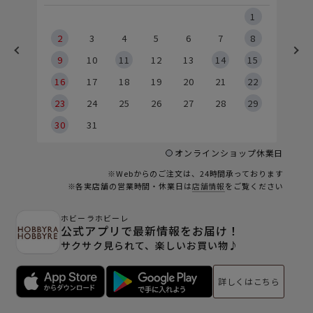
5
1
2
2
3
4
5
6
7
8
9
9
10
11
12
13
14
15
6
16
17
18
19
20
21
22
23
24
25
26
27
28
29
30
31
オンラインショップ休業日
※Webからのご注文は、24時間承っております
※各実店舗の営業時間・休業日は
店舗情報
をご覧ください
ホビーラホビーレ
公式アプリで最新情報をお届け！
サクサク見られて、楽しいお買い物♪
詳しくはこちら