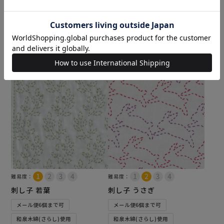
メール便6個まで可
メール便6個まで可
和泉木綿(さらし)使用
和泉木綿(さらし)使用
¥
572
¥
572
のところ
税込
¥
396
税込
カートに入れる
カートに入れる
難易度：
難易度：
刺し子 若葉
刺し子 うさぎ
メール便6個まで可
メール便6個まで可
和泉木綿(さらし)使用
和泉木綿(さらし)使用