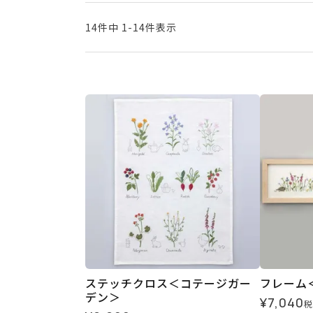
14
件中
1
-
14
件表示
ステッチクロス＜コテージガー
フレーム
デン＞
¥
7,040
税