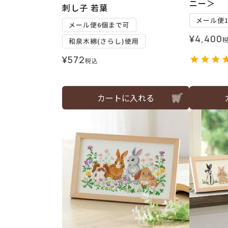
ニー＞
刺し子 若葉
メール便
メール便6個まで可
¥
4,400
和泉木綿(さらし)使用
¥
572
税込
カートに入れる