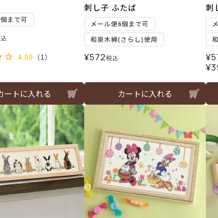
刺し子 ふたば
刺
1個まで可
メール便6個まで可
税込
和泉木綿(さらし)使用
¥
572
¥
5
4.00
（1）
税込
¥
3
カートに入れる
カートに入れる