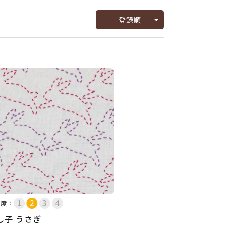
登録順
易度：
し子 うさぎ