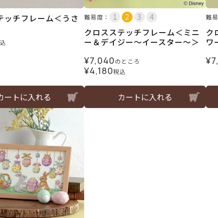
テッチフレーム＜うさ
難易度：
難
クロスステッチフレーム＜ミニ
ク
ー＆デイジー～イースター～＞
ワ
込
¥
7,040
¥
7
のところ
¥
4,180
税込
カートに入れる
カートに入れる