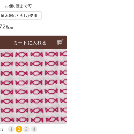
メール便6個まで可
和泉木綿(さらし)使用
72
税込
カートに入れる
易度：