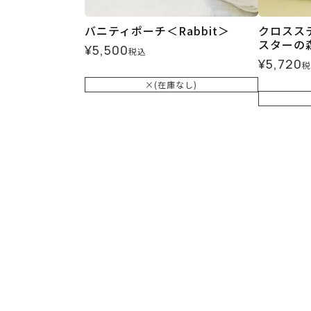
バニティポーチ＜Rabbit＞
クロスス
スターの
¥
5,500
税込
¥
5,720
税
×(在庫なし)