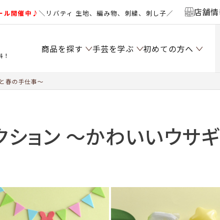
店舗情
ール開催中♪
＼リバティ 生地、編み物、刺繍、刺し子／
商品を探す
手芸を学ぶ
初めての方へ
料！
と春の手仕事～
クション ～かわいいウサ