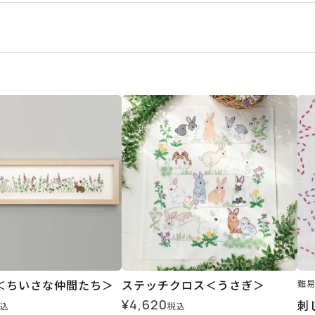
＜ちいさな仲間たち＞
ステッチクロス＜うさぎ＞
難
¥
4,620
刺
込
税込