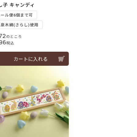
し子 キャンディ
メール便6個まで可
和泉木綿(さらし)使用
72
のところ
96
税込
カートに入れる