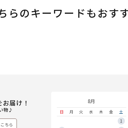
ちらのキーワードもおす
8月
をお届け！
い物♪
日
月
火
水
木
金
土
1
はこちら