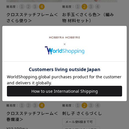
難易度：
難易度：
クロスステッチフレーム＜
お手玉＜さくら色＞（編み
さくら便り＞
物 材料セット）
¥
10,780
¥
3,850
税込
税込
カートに入れる
カートに入れる
難易度：
難易度：
クロスステッチフレーム＜
刺し子 さくらづくし
春爛漫＞
メール便6個まで可
¥
12,100