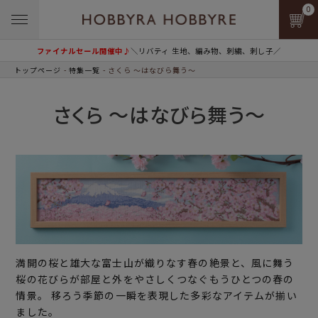
0
ファイナルセール開催中♪
＼リバティ 生地、編み物、刺繍、刺し子／
トップページ
特集一覧
さくら ～はなびら舞う～
さくら ～はなびら舞う～
満開の桜と雄大な富士山が織りなす春の絶景と、風に舞う
桜の花びらが部屋と外をやさしくつなぐもうひとつの春の
情景。 移ろう季節の一瞬を表現した多彩なアイテムが揃い
ました。