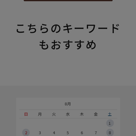
こちらのキーワード
もおすすめ
8月
土
日
月
火
水
木
金
土
5
1
2
2
3
4
5
6
7
8