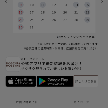
9
9
10
11
12
13
14
15
6
16
17
18
19
20
21
22
23
24
25
26
27
28
29
30
31
オンラインショップ休業日
※Webからのご注文は、24時間承っております
※各実店舗の営業時間・休業日は
店舗情報
をご覧ください
ホビーラホビーレ
公式アプリで最新情報をお届け！
サクサク見られて、楽しいお買い物♪
詳しくはこちら
お買い物ガイド
マイページ