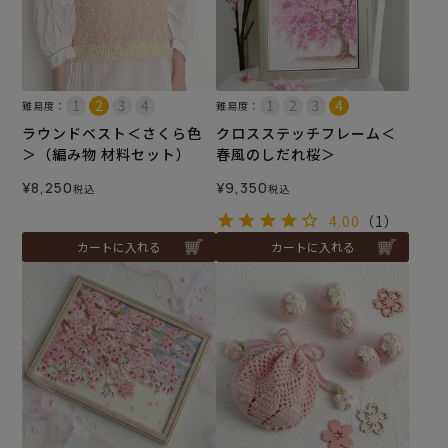
難易度：
難易度：
ラウンドベスト＜さくら色
クロスステッチフレーム＜
＞（編み物 材料セット）
春風のしだれ桜＞
¥
8,250
¥
9,350
税込
税込
4.00
（1）
カートに入れる
カートに入れる