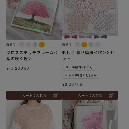
難易度：
難易度：
クロスステッチフレーム＜
刺し子 寄せ模様＜桜＞2 セ
桜の咲く丘＞
ット
メール便2個まで可
¥
13,200
税込
和泉木綿(さらし)使用
¥
2,387
税込
カートに入れる
カートに入れる