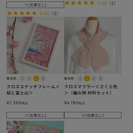
5.00
（1）
×(在庫なし)
5.00
（2）
難易度：
難易度：
クロスステッチフレーム＜
クロスマフラー＜さくら色
桜と富士山＞
＞（編み物 材料セット）
¥
7,260
¥
4,180
税込
税込
×(在庫なし)
×(在庫なし)