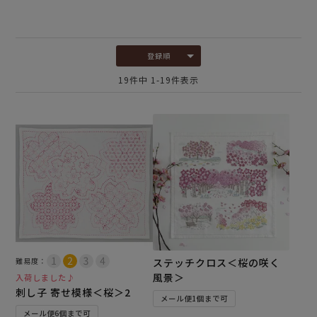
登録順
19
件中
1
-
19
件表示
難易度：
ステッチクロス＜桜の咲く
風景＞
入荷しました♪
刺し子 寄せ模様＜桜＞2
メール便1個まで可
メール便6個まで可