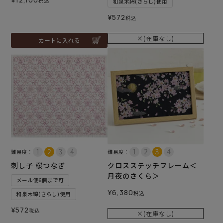
税込
和泉木綿(さらし)使用
¥
572
税込
×(在庫なし)
カートに入れる
難易度：
難易度：
刺し子 桜つなぎ
クロスステッチフレーム＜
月夜のさくら＞
メール便6個まで可
¥
6,380
税込
和泉木綿(さらし)使用
¥
572
税込
×(在庫なし)