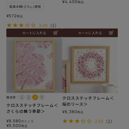
¥
4,400
税込
和泉木綿(さらし)使用
¥
572
税込
3.00
（1）
カートに入れる
カートに入れる
難易度：
クロスステッチフレーム＜
桜のリース＞
クロスステッチフレーム＜
さくらの舞う季節＞
¥
6,380
税込
¥
8,580
3.00
（1）
のところ
¥
5,500
税込