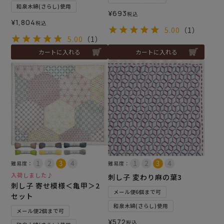
和泉木綿(さらし)使用
¥
693
税込
¥
1,804
税込
5.00
（1）
5.00
（1）
カートに入れる
カートに入れる
難易度：
難易度：
入荷しました♪
刺し子 変わり麻の葉3
刺し子 寄せ模様＜亀甲＞2
メール便6個まで可
セット
和泉木綿(さらし)使用
メール便2個まで可
¥
572
税込