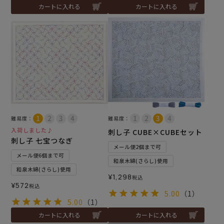
カートに入れる
カートに入れる
難易度：
難易度：
入荷しました♪
刺し子 CUBE×CUBEセット
刺し子 七宝つなぎ
メール便2個まで可
メール便6個まで可
和泉木綿(さらし)使用
和泉木綿(さらし)使用
¥
1,298
税込
¥
572
税込
5.00
（1）
5.00
（1）
カートに入れる
カートに入れる