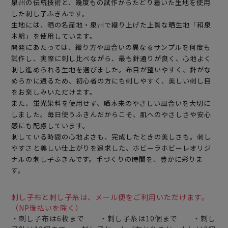
泉州の伝統技術と、幾度もの試作からたどり着いた生地を使用
した刺し子ふきんです。
生地には、晒の名産地・泉州で織り上げた上質な晒生地「和泉
木綿」を使用しています。
開発にあたっては、織り方や風合いの異なるサンプルを何度も
試作し、実際に刺し比べながら、最も針通りが良く、心地よく
刺し進められる生地を選びました。布目が整いやすく、針がな
めらかに通るため、初心者の方にも刺しやすく、美しい刺し目
をお楽しみいただけます。
また、蛍光染料を使用せず、晒本来のやさしい風合いを大切に
しました。毎日使うふきんだからこそ、肌へのやさしさや安心
感にも配慮しています。
刺している時間の心地よさも、完成したときの美しさも。刺し
やすさと美しい仕上がりを追求した、ホビーラホビーレオリジ
ナルの刺し子ふきんです。手づくりの時間を、豊かに彩りま
す。
刺し子布と刺し子糸は、メール便をご利用いただけます。
（NP後払いを除く）
・刺し子布は6枚まで ・刺し子糸は10個まで ・刺し