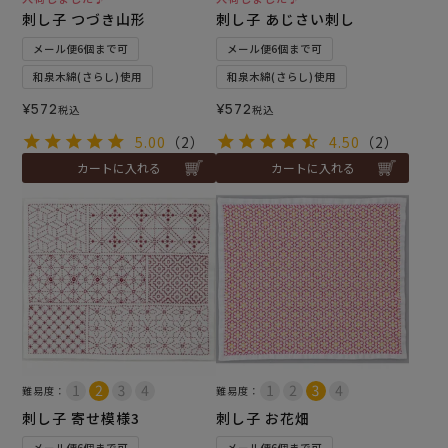
刺し子 つづき山形
刺し子 あじさい刺し
メール便6個まで可
メール便6個まで可
和泉木綿(さらし)使用
和泉木綿(さらし)使用
¥
572
¥
572
税込
税込
5.00
（2）
4.50
（2）
カートに入れる
カートに入れる
難易度：
難易度：
刺し子 寄せ模様3
刺し子 お花畑
メール便6個まで可
メール便6個まで可