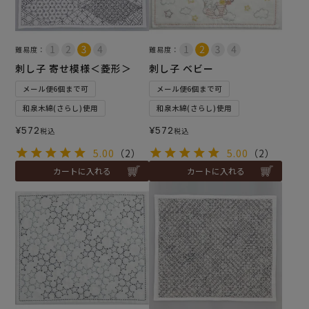
難易度：
難易度：
刺し子 寄せ模様＜菱形＞
刺し子 ベビー
メール便6個まで可
メール便6個まで可
和泉木綿(さらし)使用
和泉木綿(さらし)使用
¥
572
¥
572
税込
税込
5.00
（2）
5.00
（2）
カートに入れる
カートに入れる