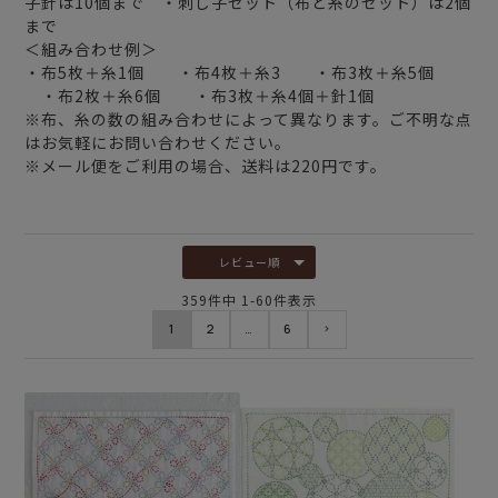
子針は10個まで ・刺し子セット（布と糸のセット）は2個
まで
＜組み合わせ例＞
・布5枚＋糸1個 ・布4枚＋糸3 ・布3枚＋糸5個
・布2枚＋糸6個 ・布3枚＋糸4個＋針1個
※布、糸の数の組み合わせによって異なります。ご不明な点
はお気軽にお問い合わせください。
※メール便をご利用の場合、送料は220円です。
レビュー順
359
件中
1
-
60
件表示
1
2
…
6