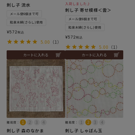
入荷しました♪
刺し子 流水
刺し子 寄せ模様＜雲＞
メール便6個まで可
メール便6個まで可
和泉木綿(さらし)使用
和泉木綿(さらし)使用
¥
572
税込
¥
572
税込
5.00
（1）
5.00
（1）
カートに入れる
カートに入れる
難易度：
難易度：
刺し子 森のなかま
刺し子 しゃぼん玉