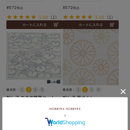
¥
572
¥
572
税込
税込
5.00
（1）
5.00
（1）
カートに入れる
カートに入れる
難易度：
難易度：
刺し子 モネの睡蓮セット
刺し子 菊づくし
メール便2個まで可
メール便6個まで可
和泉木綿(さらし)使用
和泉木綿(さらし)使用
¥
1,034
¥
572
税込
税込