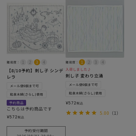
難易度：
難易度：
入荷しました♪
【8/10予約】刺し子 シンデ
刺し子 変わり立涌
レラ
メール便6個まで可
メール便6個まで可
和泉木綿(さらし)使用
和泉木綿(さらし)使用
¥
572
予約商品
税込
こちらは予約商品です
5.00
（1）
¥
572
税込
予約受付期間
2026/08/01 20:00
〜