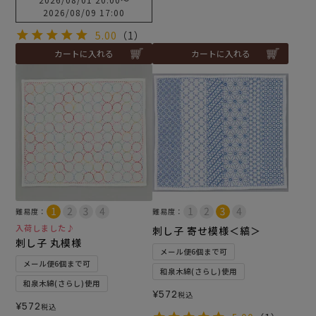
2026/08/09 17:00
5.00
（1）
カートに入れる
カートに入れる
難易度：
難易度：
入荷しました♪
刺し子 寄せ模様＜縞＞
刺し子 丸模様
メール便6個まで可
メール便6個まで可
和泉木綿(さらし)使用
和泉木綿(さらし)使用
¥
572
税込
¥
572
税込