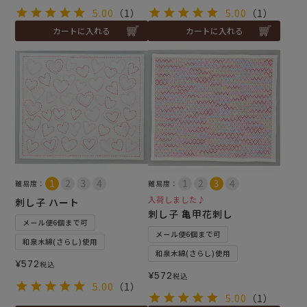
5.00
（1）
5.00
（1）
カートに入れる
カートに入れる
難易度：
難易度：
入荷しました♪
刺し子 ハート
刺し子 亀甲花刺し
メール便6個まで可
メール便6個まで可
和泉木綿(さらし)使用
和泉木綿(さらし)使用
¥
572
税込
¥
572
税込
5.00
（1）
5.00
（1）