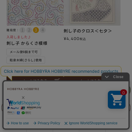
難易度：
刺し子のクロス＜七夕＞
入荷しました♪
¥
4,400
税込
刺し子 からくさ模様
メール便6個まで可
和泉木綿(さらし)使用
¥
572
税込
カートに入れる
カートに入れる
リリヤン
リリヤン
フェア
フェア
前に戻る
前に戻る
上に戻る
上に戻る
商品を探す
手芸を学ぶ
ガイド
店舗情報
ログイン