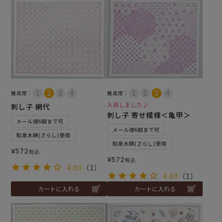
難易度：
難易度：
入荷しました♪
刺し子 網代
刺し子 寄せ模様＜亀甲＞
メール便6個まで可
メール便6個まで可
和泉木綿(さらし)使用
和泉木綿(さらし)使用
¥
572
税込
¥
572
税込
4.00
（1）
4.00
（1）
カートに入れる
カートに入れる