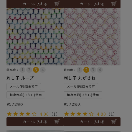
カートに入れる
カートに入れる
難易度：
難易度：
刺し子 ループ
刺し子 丸がさね
メール便6個まで可
メール便6個まで可
和泉木綿(さらし)使用
和泉木綿(さらし)使用
¥
572
¥
572
税込
税込
4.00
（1）
4.00
（1）
カートに入れる
カートに入れる