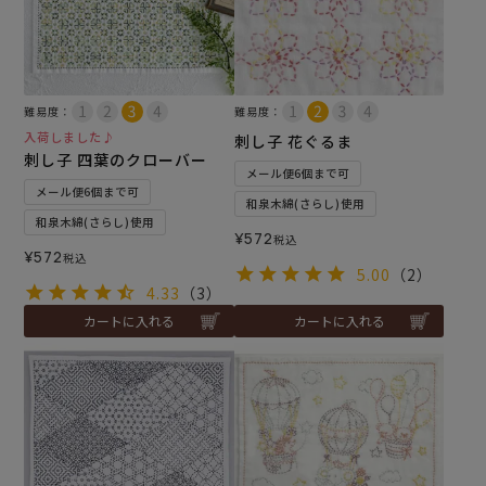
難易度：
難易度：
入荷しました♪
刺し子 花ぐるま
刺し子 四葉のクローバー
メール便6個まで可
メール便6個まで可
和泉木綿(さらし)使用
和泉木綿(さらし)使用
¥
572
税込
¥
572
税込
5.00
（2）
4.33
（3）
カートに入れる
カートに入れる