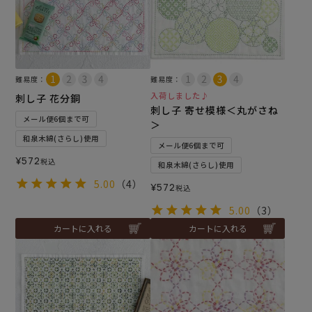
難易度：
難易度：
入荷しました♪
刺し子 花分銅
刺し子 寄せ模様＜丸がさね
メール便6個まで可
＞
和泉木綿(さらし)使用
メール便6個まで可
¥
572
税込
和泉木綿(さらし)使用
5.00
（4）
¥
572
税込
5.00
（3）
カートに入れる
カートに入れる