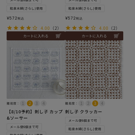
和泉木綿(さらし)使用
和泉木綿(さらし)使用
¥
572
¥
572
税込
税込
4.00
（2）
4.00
（2）
カートに入れる
カートに入れる
難易度：
難易度：
【8/10予約】刺し子 カップ
刺し子 クラッカー
&ソーサー
メール便6個まで可
メール便6個まで可
和泉木綿(さらし)使用