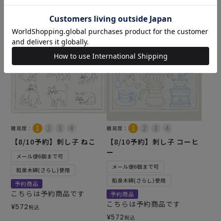
5.00
（1）
5.00
（1）
カートに入れる
カートに入れる
難易度：
難易度：
【8/10予約】刺し子 ねこ
【8/10予約】刺し子 コーヒ
ー
メール便6個まで可
メール便6個まで可
和泉木綿(さらし)使用
和泉木綿(さらし)使用
予約商品
こちらは予約商品です
予約商品
こちらは予約商品です
¥
572
税込
¥
572
税込