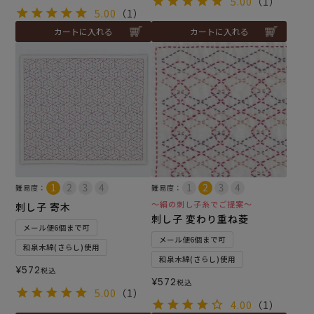
5.00
（1）
5.00
（1）
カートに入れる
カートに入れる
難易度：
難易度：
～絹の刺し子糸でご提案～
刺し子 寄木
刺し子 変わり重ね菱
メール便6個まで可
メール便6個まで可
和泉木綿(さらし)使用
和泉木綿(さらし)使用
¥
572
税込
¥
572
税込
5.00
（1）
4.00
（1）