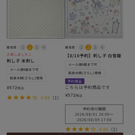
難易度：
難易度：
入荷しました♪
【8/10予約】刺し子 白雪姫
刺し子 米刺し
メール便6個まで可
メール便6個まで可
和泉木綿(さらし)使用
和泉木綿(さらし)使用
予約商品
こちらは予約商品です
¥
572
税込
¥
572
税込
4.00
（1）
予約受付期間
2026/08/01 20:00
〜
2026/08/09 17:00
4.00
（1）