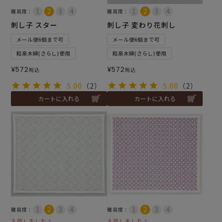
難易度：
難易度：
刺し子 スター
刺し子 変わり花刺し
メール便6個まで可
メール便6個まで可
和泉木綿(さらし)使用
和泉木綿(さらし)使用
¥
572
¥
572
税込
税込
5.00
（2）
5.00
（2）
カートに入れる
カートに入れる
難易度：
難易度：
入荷しました♪
入荷しました♪