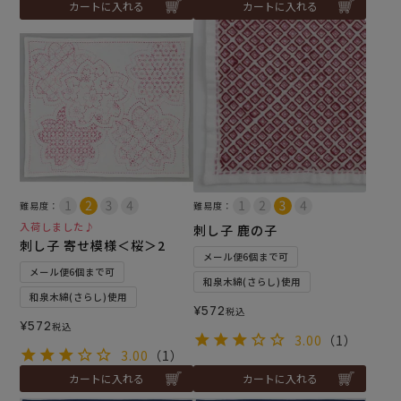
カートに入れる
カートに入れる
難易度：
難易度：
入荷しました♪
刺し子 鹿の子
刺し子 寄せ模様＜桜＞2
メール便6個まで可
メール便6個まで可
和泉木綿(さらし)使用
和泉木綿(さらし)使用
¥
572
税込
¥
572
税込
3.00
（1）
3.00
（1）
カートに入れる
カートに入れる