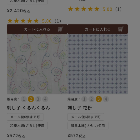
和泉木綿(さらし)使用
5.00
（1）
¥
2,420
税込
5.00
（1）
カートに入れる
カートに入れる
難易度：
難易度：
刺し子 くるんくるん
刺し子 花枡
メール便6個まで可
メール便6個まで可
和泉木綿(さらし)使用
和泉木綿(さらし)使用
¥
572
¥
572
税込
税込