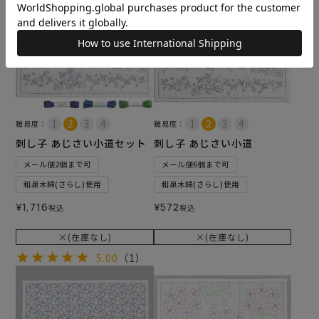
難易度：
難易度：
刺し子 あじさい小道セット
刺し子 あじさい小道
メール便2個まで可
メール便6個まで可
和泉木綿(さらし)使用
和泉木綿(さらし)使用
¥
1,716
¥
572
税込
税込
×(在庫なし)
×(在庫なし)
5.00
（1）