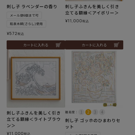
刺し子 ラベンダーの香り
刺し子ふきんを美しく引き
立てる額縁＜アイボリー＞
メール便6個まで可
¥
11,000
税込
和泉木綿(さらし)使用
¥
572
税込
カートに入れる
カートに入れる
刺し子ふきんを美しく引き
難易度：
立てる額縁＜ライトブラウ
刺し子 ゴッホのひまわりセ
ン＞
ット
¥
11,000
税込