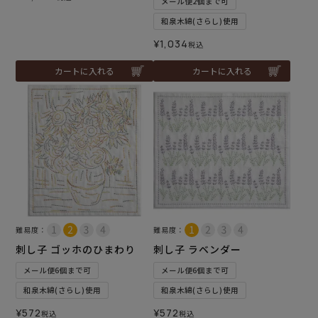
メール便2個まで可
和泉木綿(さらし)使用
¥
1,034
税込
カートに入れる
カートに入れる
難易度：
難易度：
刺し子 ゴッホのひまわり
刺し子 ラベンダー
メール便6個まで可
メール便6個まで可
和泉木綿(さらし)使用
和泉木綿(さらし)使用
¥
572
¥
572
税込
税込