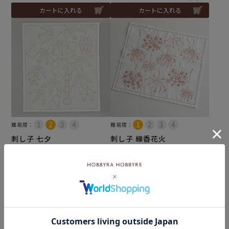
カートに入れる
カートに入れる
難易度：
難易度：
刺し子 七夕
刺し子 線香花火
メール便6個まで可
メール便6個まで可
和泉木綿(さらし)使用
和泉木綿(さらし)使用
¥
572
¥
572
税込
税込
カートに入れる
カートに入れる