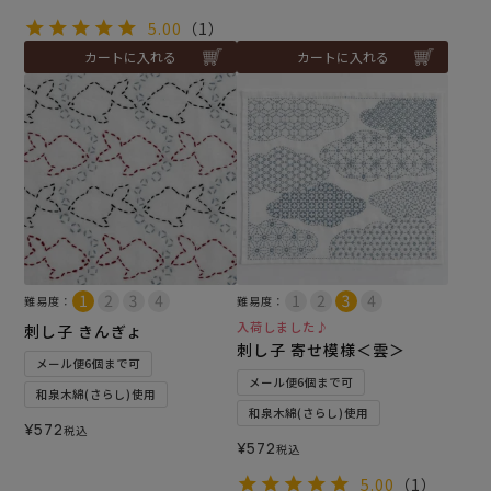
5.00
（1）
カートに入れる
カートに入れる
難易度：
難易度：
入荷しました♪
刺し子 きんぎょ
刺し子 寄せ模様＜雲＞
メール便6個まで可
メール便6個まで可
和泉木綿(さらし)使用
和泉木綿(さらし)使用
¥
572
税込
¥
572
税込
5.00
（1）