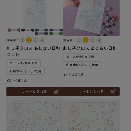
難易度：
難易度：
刺し子クロス あじさい日和
刺し子クロス あじさい日和
セット
メール便6個まで可
メール便2個まで可
和泉木綿(さらし)使用
和泉木綿(さらし)使用
¥
1,430
税込
¥
3,718
税込
カートに入れる
カートに入れる