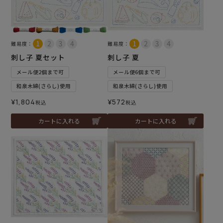
難易度：
難易度：
刺し子 夏セット
刺し子 夏
メール便2個まで可
メール便6個まで可
和泉木綿(さらし)使用
和泉木綿(さらし)使用
¥
1,804
¥
572
税込
税込
カートに入れる
カートに入れる