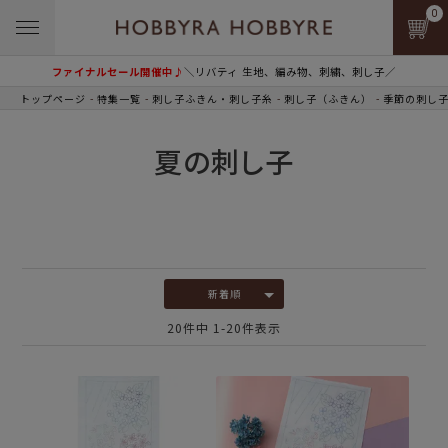
0
ファイナルセール開催中♪
＼リバティ 生地、編み物、刺繍、刺し子／
トップページ
特集一覧
刺し子ふきん・刺し子糸
刺し子（ふきん）
季節の刺し
夏の刺し子
新着順
20
件中
1
-
20
件表示