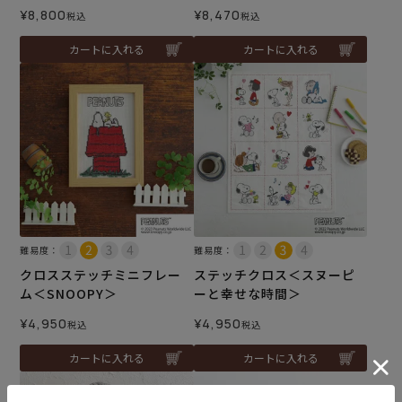
¥
8,800
¥
8,470
税込
税込
カートに入れる
カートに入れる
難易度：
難易度：
クロスステッチミニフレー
ステッチクロス＜スヌーピ
ム＜SNOOPY＞
ーと幸せな時間＞
¥
4,950
¥
4,950
税込
税込
カートに入れる
カートに入れる