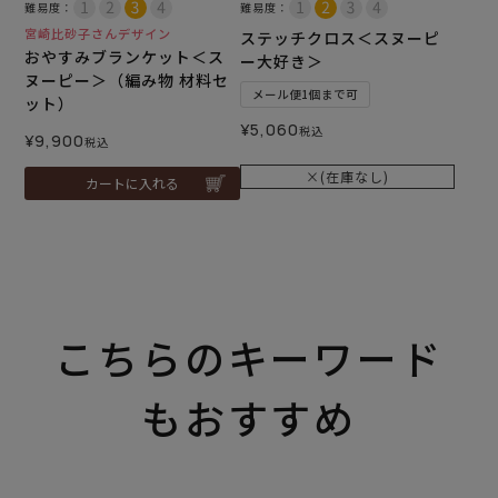
難易度：
難易度：
宮崎比砂子さんデザイン
ステッチクロス＜スヌーピ
おやすみブランケット＜ス
ー大好き＞
ヌーピー＞（編み物 材料セ
メール便1個まで可
ット）
¥
5,060
税込
¥
9,900
税込
×(在庫なし)
カートに入れる
こちらのキーワード
もおすすめ