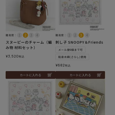
難易度：
難易度：
スヌーピーのチャーム（編
刺し子 SNOOPY＆Friends
み物 材料セット）
メール便6個まで可
¥
3,520
税込
和泉木綿(さらし)使用
¥
682
税込
カートに入れる
カートに入れる