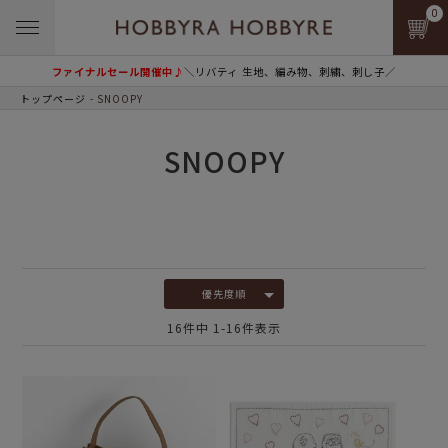
0
ファイナルセール開催中♪
＼リバティ 生地、編み物、刺繍、刺し子／
トップページ
SNOOPY
SNOOPY
優先度順
16
件中
1
-
16
件表示