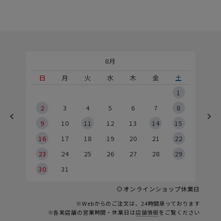
8月
土
日
月
火
水
木
金
土
5
1
2
2
3
4
5
6
7
8
9
9
10
11
12
13
14
15
6
16
17
18
19
20
21
22
23
24
25
26
27
28
29
30
31
オンラインショップ休業日
※Webからのご注文は、24時間承っております
※各実店舗の営業時間・休業日は
店舗情報
をご覧ください