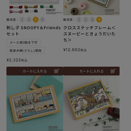
難易度：
難易度：
刺し子 SNOOPY＆Friends
クロスステッチフレーム＜
セット
スヌーピーときょうだいた
ち＞
メール便2個まで可
¥
12,650
税込
和泉木綿(さらし)使用
¥
2,222
税込
カートに入れる
カートに入れる