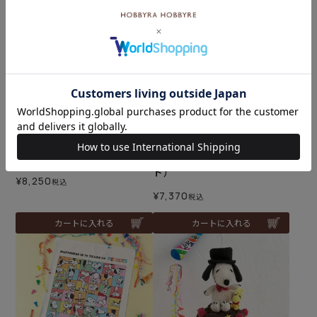
難易度：
難易度：
バッグ＜スヌーピーとオラ
サイコロカレンダー＜スヌ
フ＞（編み物 材料セット）
ーピー＞（編み物 材料セッ
ト）
¥
8,250
税込
¥
7,370
税込
カートに入れる
カートに入れる