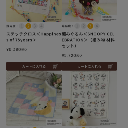
難易度：
難易度：
ステッチクロス＜Happines
編みぐるみ＜SNOOPY CEL
s of 75years＞
EBRATION＞（編み物 材料
セット）
¥
6,380
税込
¥
5,720
税込
カートに入れる
カートに入れる