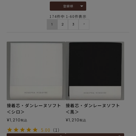
登録順
174
件中
1
-
60
件表示
1
2
3
接着芯・ダンレーヌソフト
接着芯・ダンレーヌソフト
＜シロ＞
＜黒＞
¥
1,210
¥
1,210
税込
税込
5.00
（1）