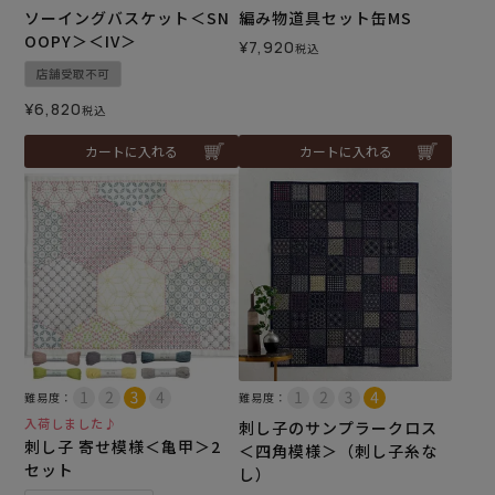
ソーイングバスケット＜SN
編み物道具セット缶MS
OOPY＞＜IV＞
¥
7,920
税込
店舗受取不可
¥
6,820
税込
カートに入れる
カートに入れる
難易度：
難易度：
入荷しました♪
刺し子のサンプラークロス
刺し子 寄せ模様＜亀甲＞2
＜四角模様＞（刺し子糸な
セット
し）