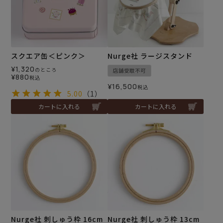
スクエア缶＜ピンク＞
Nurge社 ラージスタンド
¥
1,320
のところ
店舗受取不可
¥
880
税込
¥
16,500
税込
5.00
（1）
カートに入れる
カートに入れる
Nurge社 刺しゅう枠 16cm
Nurge社 刺しゅう枠 13cm