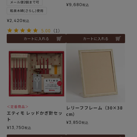
メール便2個まで可
¥
9,680
税込
和泉木綿(さらし)使用
¥
2,420
税込
5.00
（1）
カートに入れる
カートに入れる
＜定番商品＞
レリーフフレーム（30×38
エティモ レッドかぎ針セッ
cm）
ト
¥
3,850
税込
¥
13,750
税込