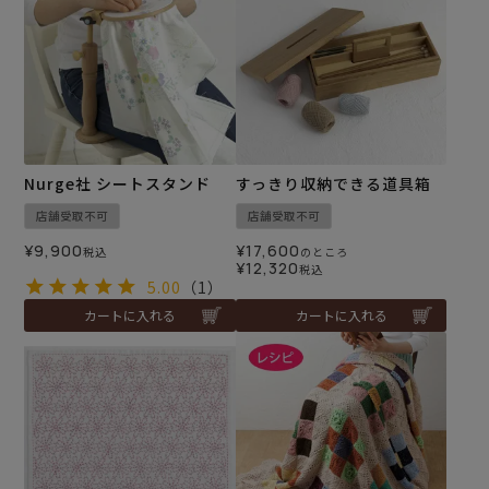
Nurge社 シートスタンド
すっきり収納できる道具箱
店舗受取不可
店舗受取不可
¥
9,900
¥
17,600
税込
のところ
¥
12,320
税込
5.00
（1）
カートに入れる
カートに入れる