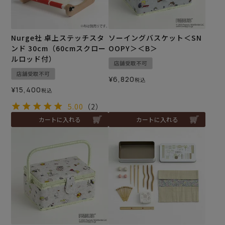
Nurge社 卓上ステッチスタ
ソーイングバスケット＜SN
ンド 30cm（60cmスクロー
OOPY＞＜B＞
ルロッド付）
店舗受取不可
店舗受取不可
¥
6,820
税込
¥
15,400
税込
5.00
（2）
カートに入れる
カートに入れる