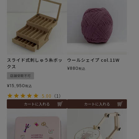
スライド式刺しゅう糸ボッ
ウールシェイプ col.11W
クス
¥
880
税込
店舗受取不可
¥
15,950
税込
5.00
（1）
カートに入れる
カートに入れる