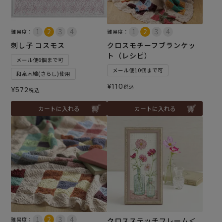
難易度：
難易度：
刺し子 コスモス
クロスモチーフブランケッ
ト（レシピ）
メール便6個まで可
メール便10個まで可
和泉木綿(さらし)使用
¥
110
税込
¥
572
税込
カートに入れる
カートに入れる
難易度：
クロスステッチフレーム＜