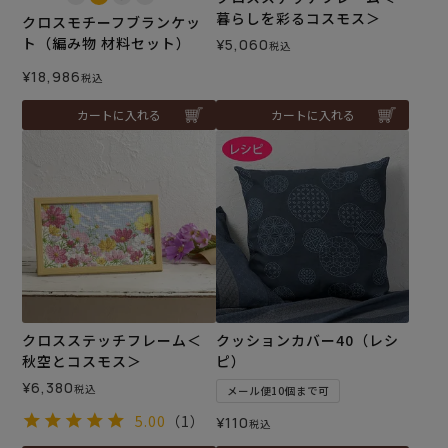
暮らしを彩るコスモス＞
クロスモチーフブランケッ
ト（編み物 材料セット）
¥
5,060
税込
¥
18,986
税込
カートに入れる
カートに入れる
クロスステッチフレーム＜
クッションカバー40（レシ
秋空とコスモス＞
ピ）
¥
6,380
税込
メール便10個まで可
5.00
（1）
¥
110
税込