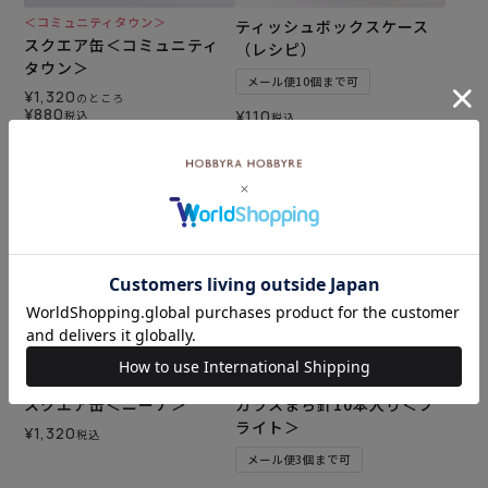
＜コミュニティタウン＞
ティッシュボックスケース
スクエア缶＜コミュニティ
（レシピ）
タウン＞
メール便10個まで可
¥
1,320
のところ
¥
880
¥
110
税込
税込
カートに入れる
カートに入れる
スクエア缶＜ニーナ＞
ガラスまち針10本入り＜ブ
ライト＞
¥
1,320
税込
メール便3個まで可