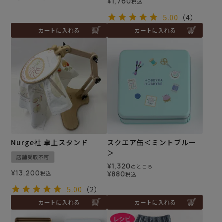
¥
1,760
税込
5.00
（4）
カートに入れる
カートに入れる
Nurge社 卓上スタンド
スクエア缶＜ミントブルー
＞
店舗受取不可
¥
1,320
のところ
¥
13,200
¥
880
税込
税込
5.00
（2）
カートに入れる
カートに入れる