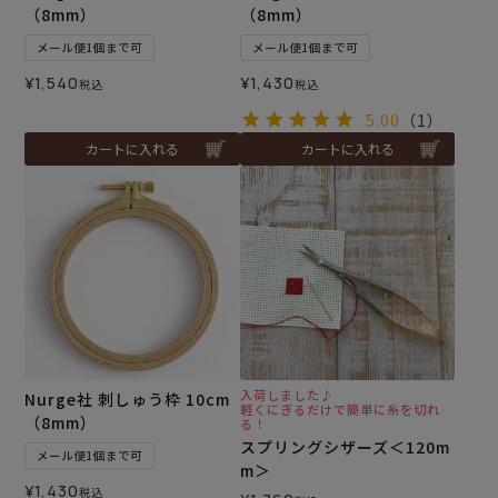
（8mm）
（8mm）
メール便1個まで可
メール便1個まで可
¥
1,540
¥
1,430
税込
税込
5.00
（1）
カートに入れる
カートに入れる
入荷しました♪
Nurge社 刺しゅう枠 10cm
軽くにぎるだけで簡単に糸を切れ
（8mm）
る！
スプリングシザーズ＜120m
メール便1個まで可
m＞
¥
1,430
税込