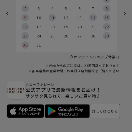
2
2
3
4
5
6
7
8
9
9
10
11
12
13
14
15
6
16
17
18
19
20
21
22
23
24
25
26
27
28
29
30
31
オンラインショップ休業日
※Webからのご注文は、24時間承っております
※各実店舗の営業時間・休業日は
店舗情報
をご覧ください
ホビーラホビーレ
公式アプリで最新情報をお届け！
サクサク見られて、楽しいお買い物♪
詳しくはこちら