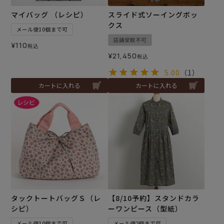
マイバッグ （レシピ）
スライド式ソーイングボッ
クス
メール便10個まで可
店舗受取不可
¥
110
税込
¥
21,450
税込
5.00
（1）
カートに入れる
カートに入れる
タックトートバッグＳ（レ
【8/10予約】スタンドカラ
シピ）
ーワンピース（型紙）
メール便10個まで可
メール便2個まで可