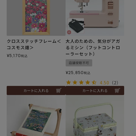
クロスステッチフレーム＜
大人のための、気分がアガ
コスモス畑＞
るミシン（フットコントロ
ーラーセット）
¥
5,170
税込
店舗受取不可
¥
25,850
税込
4.50
（2）
カートに入れる
カートに入れる