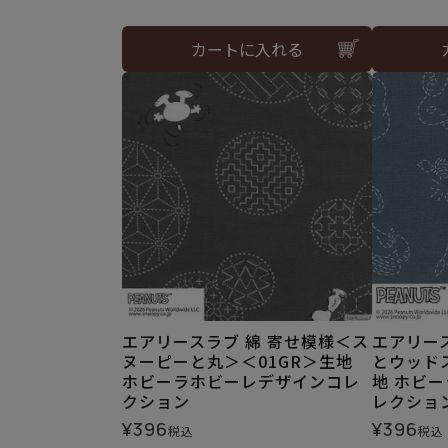
カートに入れる
エアリースラブ 綿 寄せ模様＜ス
エアリー
ヌーピーと丸＞＜01GR＞生地
とウッド
ホビーラホビーレデザインコレ
地 ホビ
クション
レクショ
¥
396
¥
396
税込
税込