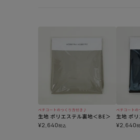
ペチコートのつくり方付き♪
ペチコートの
生地 ポリエステル裏地＜BE＞
生地 ポ
¥
2,640
¥
2,640
税込