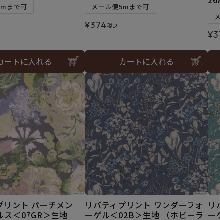
5mまで可
メール便5mまで可
¥
374
税込
¥
3
カートに入れる
カートに入れる
プリント パーチメン
リバティプリント ワンダーフォ
リ
ルス＜07GR＞生地
ーゲル＜02B＞生地 （ホビーラ
ー