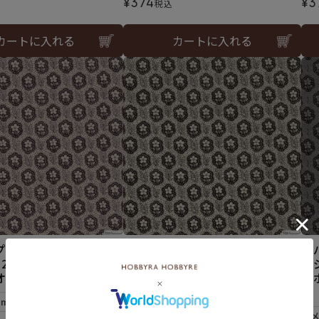
¥
374
¥
3
税込
カートに入れる
カートに入れる
プリント ガーデン・パ
リバティプリント ガーデン・パ
リ
2L＞生地 （ホビーラ
ンジー＜13BL＞生地 （ホビー
ン
リジナル）2026AW
ラホビーレオリジナル）2026A
ラ
W
W
5mまで可
メール便5mまで可