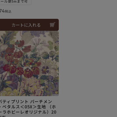
メール便5mまで可
74
税込
カートに入れる
バティプリント パーチメン
・ペタルス＜05X＞生地 （ホ
ーラホビーレオリジナル）20
AW