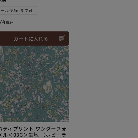
メール便5mまで可
74
税込
カートに入れる
バティプリント ワンダーフォ
ゲル＜03G＞生地 （ホビーラ