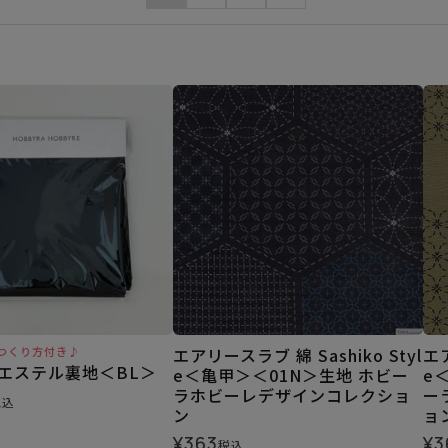
つくり方付き♪
エアリースラブ 綿 Sashiko Styl
エア
リエステル裏地＜BL＞
e＜亀甲＞＜01N＞生地 ホビー
e
ラホビーレデザインコレクショ
ー
税込
ン
ョ
¥
363
¥
3
税込