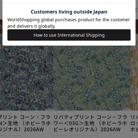
¥
374
¥
3
税込
カートに入れる
カートに入れる
プリント コーン・フラ
リバティプリント コーン・フラ
リ
N＞生地 （ホビーラホ
ワー＜03G＞生地 （ホビーラホ
ロ
ジナル）2026AW
ビーレオリジナル）2026AW
ホ