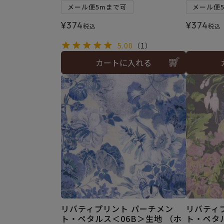
メール便5mまで可
メール便
¥
374
¥
374
税込
税込
5.00
（1）
カートに入れる
リバティプリント パーチメン
リバティ
ト・ペタルス＜06B＞生地 （ホ
ト・ペタ