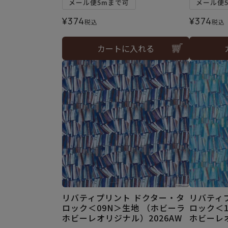
メール便5mまで可
メール便
¥
374
¥
374
税込
税込
カートに入れる
リバティプリント ドクター・タ
リバティ
ロック＜09N＞生地 （ホビーラ
ロック＜1
ホビーレオリジナル）2026AW
ホビーレオ