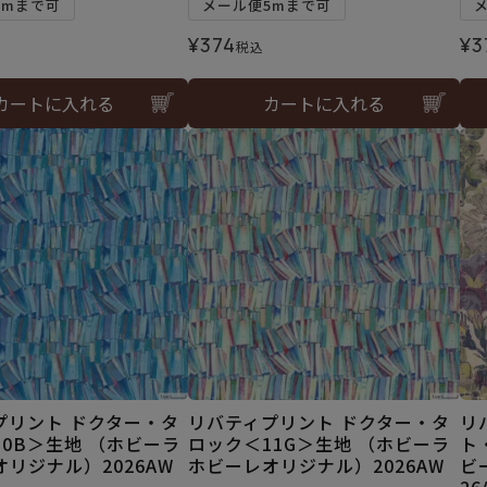
5mまで可
メール便5mまで可
¥
374
¥
3
税込
カートに入れる
カートに入れる
プリント ドクター・タ
リバティプリント ドクター・タ
リ
0B＞生地 （ホビーラ
ロック＜11G＞生地 （ホビーラ
ト
リジナル）2026AW
ホビーレオリジナル）2026AW
ビ
26