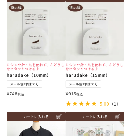
ミシンや針・糸を使わず、布どうし
ミシンや針・糸を使わず、布どうし
をピタッとつける♪
をピタッとつける♪
harudake（10mm）
harudake（15mm）
メール便3個まで可
メール便3個まで可
¥
748
¥
913
税込
税込
5.00
（1）
カートに入れる
カートに入れる