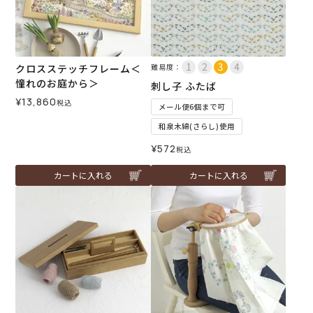
クロスステッチフレーム＜
難易度：
憧れのお庭から＞
刺し子 ふたば
¥
13,860
税込
メール便6個まで可
和泉木綿(さらし)使用
¥
572
税込
カートに入れる
カートに入れる