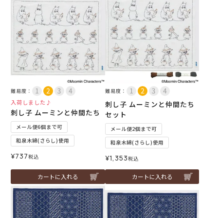
難易度：
難易度：
入荷しました♪
刺し子 ムーミンと仲間たち
刺し子 ムーミンと仲間たち
セット
メール便6個まで可
メール便2個まで可
和泉木綿(さらし)使用
和泉木綿(さらし)使用
¥
737
税込
¥
1,353
税込
カートに入れる
カートに入れる