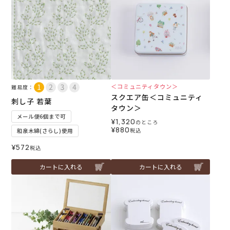
＜コミュニティタウン＞
難易度：
スクエア缶＜コミュニティ
刺し子 若葉
タウン＞
メール便6個まで可
¥
1,320
のところ
¥
880
税込
和泉木綿(さらし)使用
¥
572
税込
カートに入れる
カートに入れる