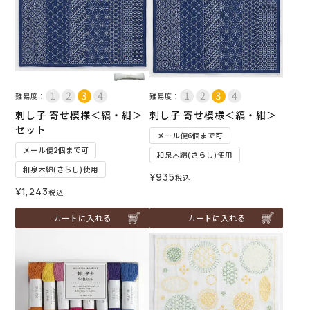
難易度：
難易度：
刺し子 寄せ模様＜縞・紺＞
刺し子 寄せ模様＜縞・紺＞
セット
メール便6個まで可
メール便2個まで可
和泉木綿(さらし)使用
和泉木綿(さらし)使用
¥
935
税込
¥
1,243
税込
カートに入れる
カートに入れる