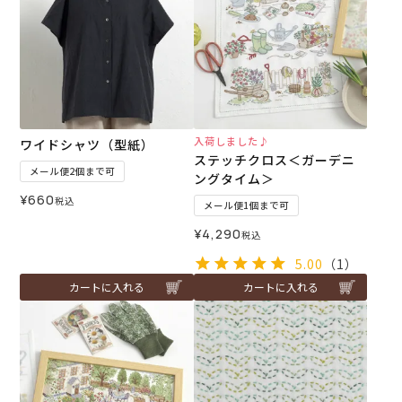
入荷しました♪
ワイドシャツ（型紙）
ステッチクロス＜ガーデニ
メール便2個まで可
ングタイム＞
¥
660
税込
メール便1個まで可
¥
4,290
税込
5.00
（1）
カートに入れる
カートに入れる