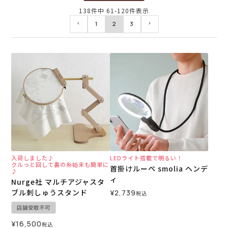
138
件中
61
-
120
件表示
1
2
3
入荷しました♪
LEDライト搭載で明るい！
クルっと回して裏の糸始末も簡単に
首掛けルーペ smolia ヘンデ
♪
ィ
Nurge社 マルチアジャスタ
ブル刺しゅうスタンド
¥
2,739
税込
店舗受取不可
¥
16,500
税込