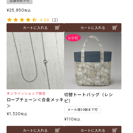
店舗受取不可
¥
25,850
税込
4.50
（2）
カートに入れる
カートに入れる
オンラインショップ限定
切替トートバッグ（レシ
ロープチェーン＜合金メッキ
ピ）
＞
メール便10個まで可
¥
1,320
税込
¥
110
税込
カートに入れる
カートに入れる