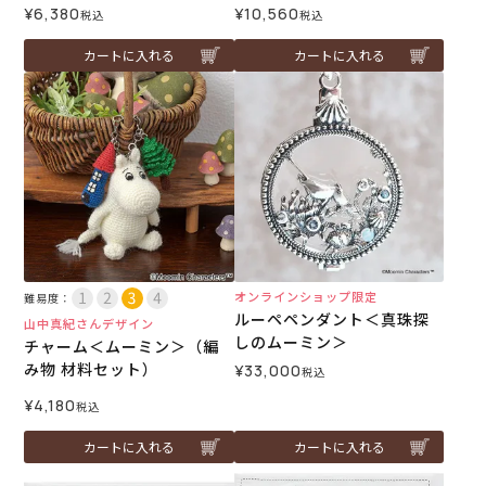
¥
6,380
¥
10,560
税込
税込
カートに入れる
カートに入れる
オンラインショップ限定
難易度：
ルーペペンダント＜真珠探
山中真紀さんデザイン
しのムーミン＞
チャーム＜ムーミン＞（編
み物 材料セット）
¥
33,000
税込
¥
4,180
税込
カートに入れる
カートに入れる