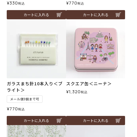
¥
330
¥
770
税込
税込
カートに入れる
カートに入れる
ガラスまち針10本入り＜ブ
スクエア缶＜ニーナ＞
ライト＞
¥
1,320
税込
メール便3個まで可
¥
770
税込
カートに入れる
カートに入れる