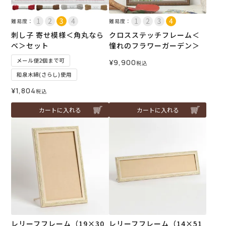
難易度：
難易度：
刺し子 寄せ模様＜角丸なら
クロスステッチフレーム＜
べ＞セット
憧れのフラワーガーデン＞
メール便2個まで可
¥
9,900
税込
和泉木綿(さらし)使用
¥
1,804
税込
カートに入れる
カートに入れる
レリーフフレーム（19×30
レリーフフレーム（14×51