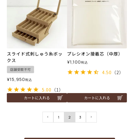
スライド式刺しゅう糸ボッ
プレシオン接着芯（中厚）
クス
¥
1,100
税込
店舗受取不可
4.50
（2）
¥
15,950
税込
5.00
（1）
カートに入れる
カートに入れる
1
2
3