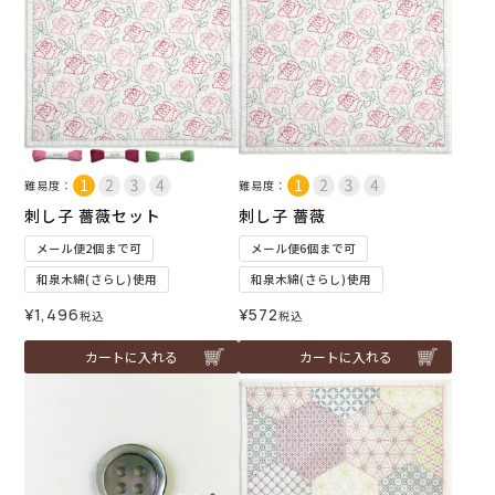
難易度：
難易度：
刺し子 薔薇セット
刺し子 薔薇
メール便2個まで可
メール便6個まで可
和泉木綿(さらし)使用
和泉木綿(さらし)使用
¥
1,496
¥
572
税込
税込
カートに入れる
カートに入れる