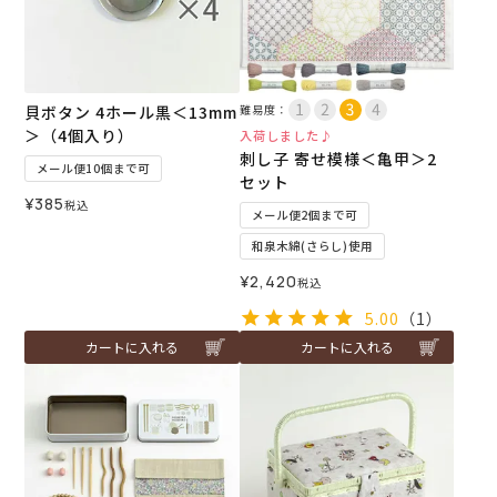
貝ボタン 4ホール黒＜13mm
難易度：
＞（4個入り）
入荷しました♪
刺し子 寄せ模様＜亀甲＞2
メール便10個まで可
セット
¥
385
税込
メール便2個まで可
和泉木綿(さらし)使用
¥
2,420
税込
5.00
（1）
カートに入れる
カートに入れる