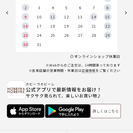
2
2
3
4
5
6
7
8
9
9
10
11
12
13
14
15
6
16
17
18
19
20
21
22
23
24
25
26
27
28
29
30
31
オンラインショップ休業日
※Webからのご注文は、24時間承っております
※各実店舗の営業時間・休業日は
店舗情報
をご覧ください
ホビーラホビーレ
公式アプリで最新情報をお届け！
サクサク見られて、楽しいお買い物♪
詳しくはこちら