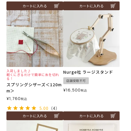
カートに入れる
カートに入れる
入荷しました♪
Nurge社 ラージスタンド
軽くにぎるだけで簡単に糸を切れ
る！
店舗受取不可
スプリングシザーズ＜120m
¥
16,500
m＞
税込
¥
1,760
税込
5.00
（4）
カートに入れる
カートに入れる