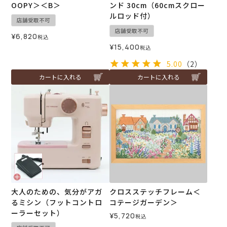
OOPY＞＜B＞
ンド 30cm（60cmスクロー
ルロッド付）
店舗受取不可
店舗受取不可
¥
6,820
税込
¥
15,400
税込
5.00
（2）
カートに入れる
カートに入れる
大人のための、気分がアガ
クロスステッチフレーム＜
るミシン（フットコントロ
コテージガーデン＞
ーラーセット）
¥
5,720
税込