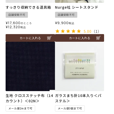
すっきり収納できる道具箱
Nurge社 シートスタンド
店舗受取不可
店舗受取不可
¥
17,600
¥
9,900
のところ
税込
¥
12,320
税込
5.00
（1）
カートに入れる
カートに入れる
生地 クロスステッチ布（14
ガラスまち針10本入り＜パ
カウント）＜02N＞
ステル＞
メール便2mまで可
メール便3個まで可