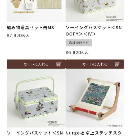
編み物道具セット缶MS
ソーイングバスケット＜SN
OOPY＞＜IV＞
¥
7,920
税込
店舗受取不可
¥
6,820
税込
カートに入れる
カートに入れる
ソーイングバスケット＜SN
Nurge社 卓上ステッチスタ