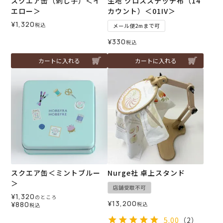
スクエア缶（刺し子）＜イ
生地 クロスステッチ布（14
エロー＞
カウント）＜01IV＞
¥
1,320
税込
メール便2mまで可
¥
330
税込
カートに入れる
カートに入れる
スクエア缶＜ミントブルー
Nurge社 卓上スタンド
＞
店舗受取不可
¥
1,320
のところ
¥
13,200
¥
880
税込
税込
5.00
（2）