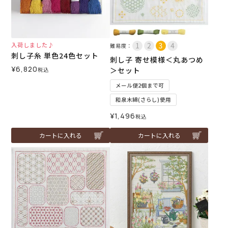
入荷しました♪
難易度：
刺し子糸 単色24色セット
刺し子 寄せ模様＜丸あつめ
¥
6,820
＞セット
税込
メール便2個まで可
和泉木綿(さらし)使用
¥
1,496
税込
カートに入れる
カートに入れる