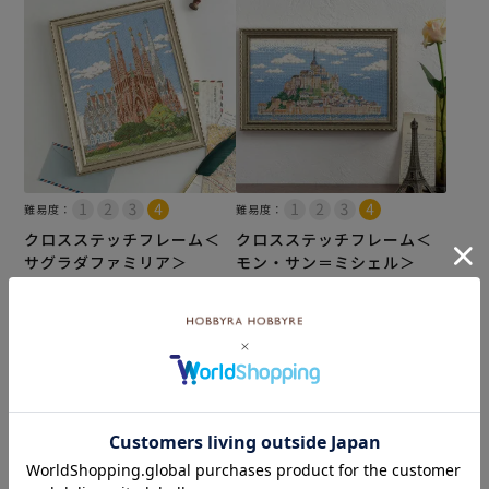
難易度：
難易度：
クロスステッチフレーム＜
クロスステッチフレーム＜
サグラダファミリア＞
モン・サン＝ミシェル＞
¥
13,200
¥
11,000
税込
税込
カートに入れる
カートに入れる