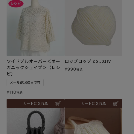
ワイドプルオーバー＜オー
ロップロップ col.01IV
ガニックシェイプ＞（レシ
¥
990
税込
ピ）
メール便10個まで可
¥
110
税込
カートに入れる
カートに入れる