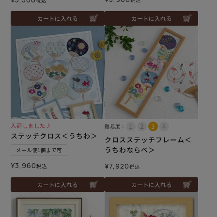
税込
カートに入れる
カートに入れる
入荷しました♪
難易度：
ステッチクロス＜うちわ＞
クロスステッチフレーム＜
うちわならべ＞
メール便1個まで可
¥
3,960
¥
7,920
税込
税込
カートに入れる
カートに入れる