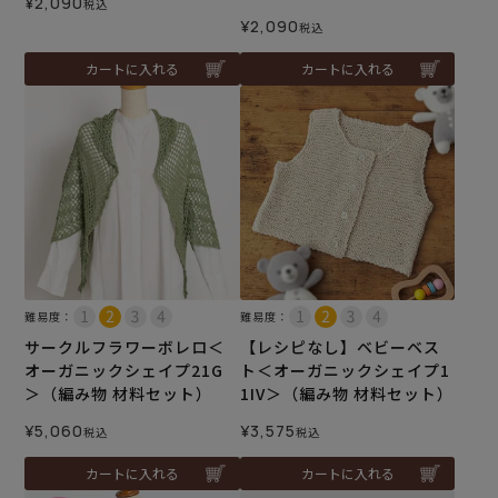
¥
2,090
税込
¥
2,090
税込
カートに入れる
カートに入れる
難易度：
難易度：
サークルフラワーボレロ＜
【レシピなし】ベビーベス
オーガニックシェイプ21G
ト＜オーガニックシェイプ1
＞（編み物 材料セット）
1IV＞（編み物 材料セット）
¥
5,060
¥
3,575
税込
税込
カートに入れる
カートに入れる