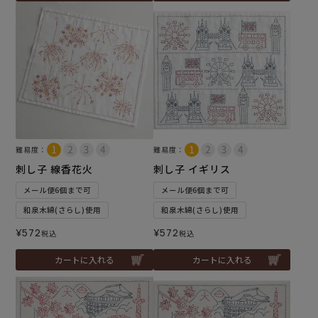
難易度：
難易度：
刺し子 線香花火
刺し子 イギリス
メール便6個まで可
メール便6個まで可
和泉木綿(さらし)使用
和泉木綿(さらし)使用
¥
572
¥
572
税込
税込
カートに入れる
カートに入れる