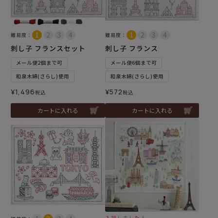
難易度：
難易度：
刺し子 フランスセット
刺し子 フランス
メール便2個まで可
メール便6個まで可
和泉木綿(さらし)使用
和泉木綿(さらし)使用
¥
1,496
¥
572
税込
税込
カートに入れる
カートに入れる