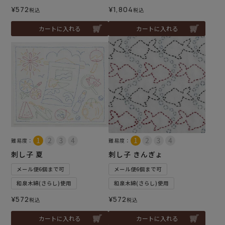
¥
572
¥
1,804
税込
税込
カートに入れる
カートに入れる
難易度：
難易度：
刺し子 夏
刺し子 きんぎょ
メール便6個まで可
メール便6個まで可
和泉木綿(さらし)使用
和泉木綿(さらし)使用
¥
572
¥
572
税込
税込
カートに入れる
カートに入れる