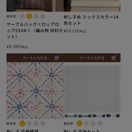
難易度：
刺し子糸 ミックスカラー24
色セット
ケーブルバッグ＜ロップロ
ップ03GR＞（編み物 材料セ
¥
10,120
税込
ット）
¥
3,080
税込
カートに入れる
カートに入れる
難易度：
難易度：
刺し子 花綾模様
刺し子 花波セット