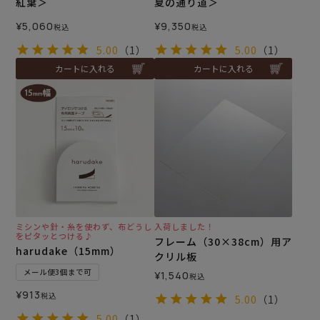
紅葉＞
夏の通り道＞
¥
5,060
¥
9,350
税込
税込
5.00
（1）
5.00
（1）
カートに入れる
カートに入れる
ミシンや針・糸を使わず、布どうし
入荷しました！
をピタッとつける♪
フレーム（30×38cm）用ア
harudake（15mm）
クリル板
メール便3個まで可
¥
1,540
税込
¥
913
税込
5.00
（1）
5.00
（1）