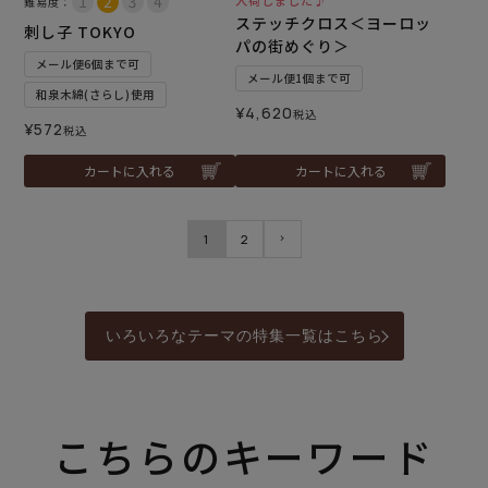
入荷しました♪
難易度：
ステッチクロス＜ヨーロッ
刺し子 TOKYO
パの街めぐり＞
メール便6個まで可
メール便1個まで可
和泉木綿(さらし)使用
¥
4,620
税込
¥
572
税込
カートに入れる
カートに入れる
1
2
いろいろなテーマの特集一覧はこちら
こちらのキーワード