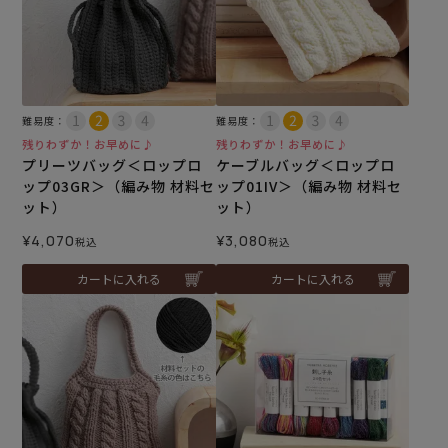
難易度：
難易度：
残りわずか！お早めに♪
残りわずか！お早めに♪
プリーツバッグ＜ロップロ
ケーブルバッグ＜ロップロ
ップ03GR＞（編み物 材料セ
ップ01IV＞（編み物 材料セ
ット）
ット）
¥
4,070
¥
3,080
税込
税込
カートに入れる
カートに入れる