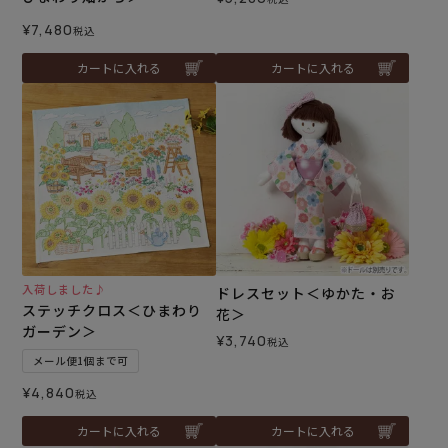
¥
7,480
税込
カートに入れる
カートに入れる
入荷しました♪
ドレスセット＜ゆかた・お
ステッチクロス＜ひまわり
花＞
ガーデン＞
¥
3,740
税込
メール便1個まで可
¥
4,840
税込
カートに入れる
カートに入れる