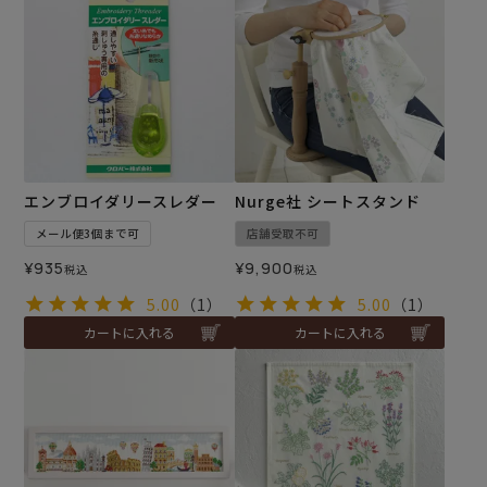
エンブロイダリースレダー
Nurge社 シートスタンド
メール便3個まで可
店舗受取不可
¥
935
¥
9,900
税込
税込
5.00
（1）
5.00
（1）
カートに入れる
カートに入れる