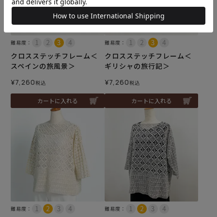
難易度：
難易度：
クロスステッチフレーム＜
クロスステッチフレーム＜
スペインの旅風景＞
ギリシャの旅行記＞
¥
7,260
¥
7,260
税込
税込
カートに入れる
カートに入れる
難易度：
難易度：