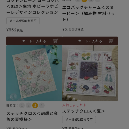
コットンローン ヨーロッパ
＜02X＞生地 ホビーラホビ
エコバッグチャーム＜スヌ
ーレデザインコレクション
ーピー＞（編み物 材料セッ
ト）
メール便5mまで可
¥
5,060
¥
352
税込
税込
カートに入れる
カートに入れる
入荷しました♪
難易度：
ステッチクロス＜夏＞
ステッチクロス＜朝顔と金
魚の夏模様＞
メール便1個まで可
¥
3,960
¥
5,500
税込