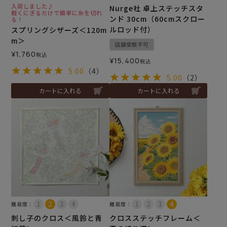
入荷しました♪
Nurge社 卓上ステッチスタ
軽くにぎるだけで簡単に糸を切れ
ンド 30cm（60cmスクロー
る！
ルロッド付）
スプリングシザーズ＜120m
m＞
店舗受取不可
¥
1,760
税込
¥
15,400
税込
5.00
（4）
5.00
（2）
カートに入れる
カートに入れる
難易度：
難易度：
刺し子のクロス＜風鈴と青
クロスステッチフレーム＜