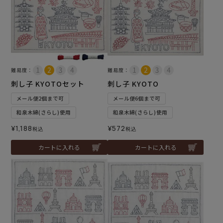
難易度：
難易度：
刺し子 KYOTOセット
刺し子 KYOTO
メール便2個まで可
メール便6個まで可
和泉木綿(さらし)使用
和泉木綿(さらし)使用
¥
1,188
¥
572
税込
税込
カートに入れる
カートに入れる