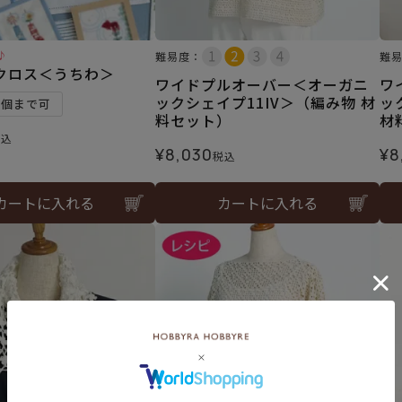
♪
難易度：
難
クロス＜うちわ＞
ワイドプルオーバー＜オーガニ
ワ
ックシェイプ11IV＞（編み物 材
ッ
1個まで可
料セット）
材
税込
¥
8,030
¥
8
税込
カートに入れる
カートに入れる