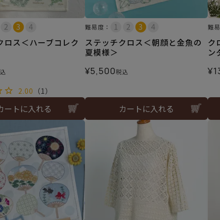
難易度：
難
クロス＜ハーブコレク
ステッチクロス＜朝顔と金魚の
ク
夏模様＞
ン
¥
5,500
¥
1
込
税込
2.00
（1）
カートに入れる
カートに入れる