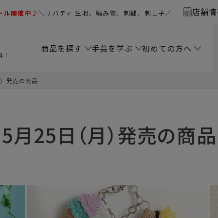
店舗情
ール開催中♪
＼リバティ 生地、編み物、刺繍、刺し子／
商品を探す
手芸を学ぶ
初めての方へ
料！
月）発売の商品
5月25日（月）発売の商品