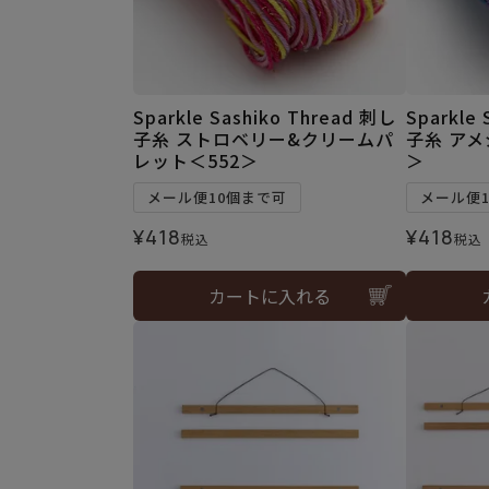
Sparkle Sashiko Thread 刺し
Sparkle
子糸 ストロベリー&クリームパ
子糸 アメ
レット＜552＞
＞
メール便10個まで可
メール便
¥
418
¥
418
税込
税込
カートに入れる