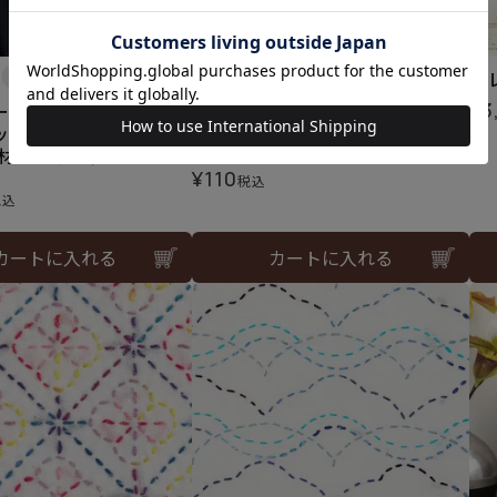
ワイドプルオーバー＜オーガニ
ド
ックシェイプ＞（レシピ）
¥
3
ーモチーフマフラー＜
ックシェイプ13WH＞
メール便10個まで可
 材料セット）
¥
110
税込
税込
カートに入れる
カートに入れる