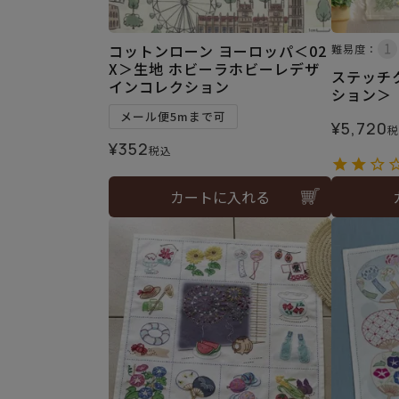
コットンローン ヨーロッパ＜02
難易度：
X＞生地 ホビーラホビーレデザ
ステッチ
インコレクション
ション＞
メール便5mまで可
¥
5,720
税
¥
352
税込
カートに入れる