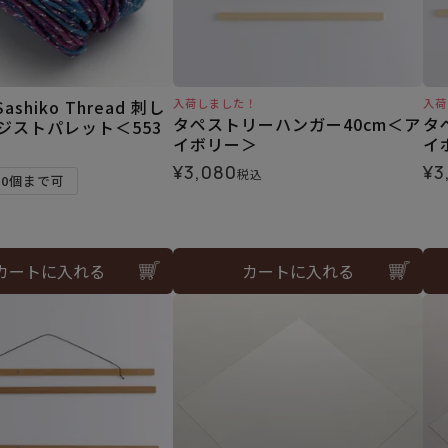
 Sashiko Thread 刺し
入荷しました！
入荷
タペストリーハンガー40cm＜ア
タ
ジストパレット＜553
イボリー＞
イ
¥
3,080
¥
3
税込
10個まで可
カートに入れる
カートに入れる