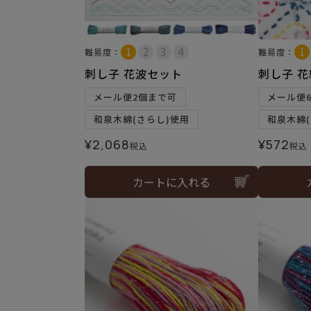
難易度：
難易度：
刺し子 花波セット
刺し子 
メール便2個まで可
メール便
和泉木綿(さらし)使用
和泉木綿(
¥
2,068
¥
572
税込
税込
カートに入れる