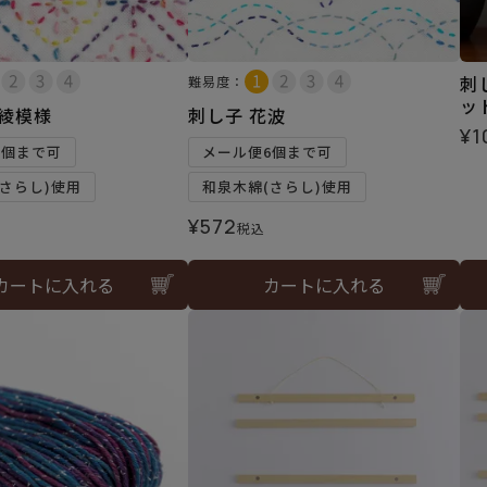
刺
難易度：
ッ
花綾模様
刺し子 花波
¥
1
6個まで可
メール便6個まで可
さらし)使用
和泉木綿(さらし)使用
¥
572
税込
カートに入れる
カートに入れる