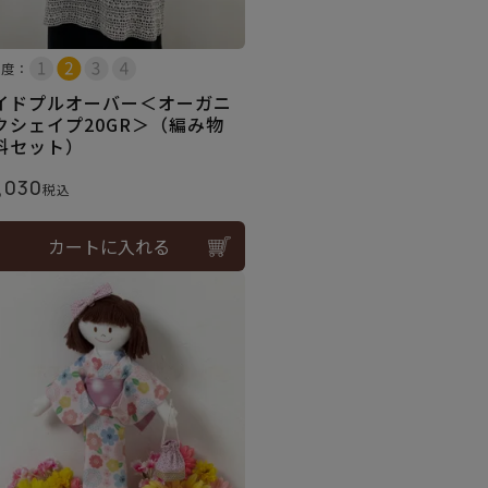
易度：
イドプルオーバー＜オーガニ
クシェイプ20GR＞（編み物
料セット）
,030
税込
カートに入れる