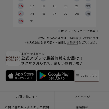
6
16
17
18
19
20
21
22
23
24
25
26
27
28
29
30
31
オンラインショップ休業日
※Webからのご注文は、24時間承っております
※各実店舗の営業時間・休業日は
店舗情報
をご覧ください
ホビーラホビーレ
公式アプリで最新情報をお届け！
サクサク見られて、楽しいお買い物♪
詳しくはこちら
お買い物ガイド
マイページ
お問い合わせ - よくあるご質問
店舗情報