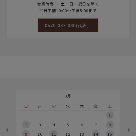
営業時間 ： 土・日・祝日を除く
平日午前10:00～午後5:00まで
0570-037-030(代表）
8月
土
日
月
火
水
木
金
土
5
1
2
2
3
4
5
6
7
8
9
9
10
11
12
13
14
15