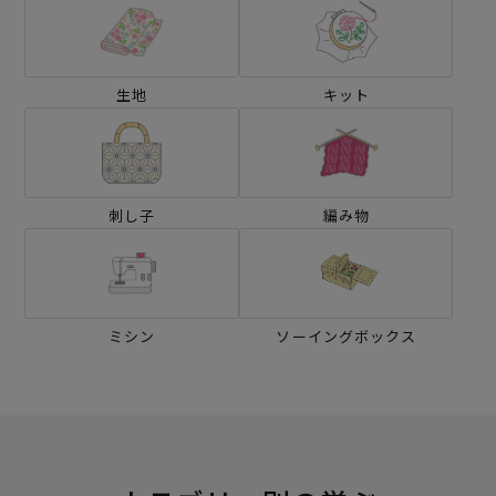
生地
キット
刺し子
編み物
ミシン
ソーイングボックス