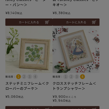
ー・パン～＞
キオ～＞
¥
8,140
¥
6,380
税込
税込
カートに入れる
カートに入れる
難易度：
難易度：
ステッチミニフレーム＜ク
クロスステッチフレーム＜
ローバーのブーケ＞
トランプシャワー＞
¥
5,060
¥
9,900
税込
のところ
¥
5,940
税込