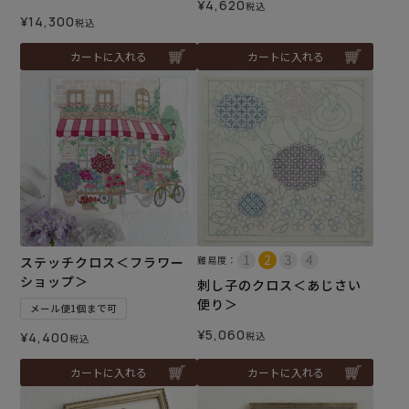
¥
4,620
税込
¥
14,300
税込
カートに入れる
カートに入れる
ステッチクロス＜フラワー
難易度：
ショップ＞
刺し子のクロス＜あじさい
便り＞
メール便1個まで可
¥
5,060
¥
4,400
税込
税込
カートに入れる
カートに入れる