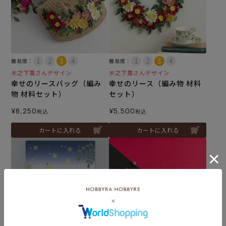
難易度：
難易度：
木之下薫さんデザイン
木之下薫さんデザイン
幸せのリースバッグ（編み
幸せのリース（編み物 材料
物 材料セット）
セット）
¥
8,250
¥
5,500
税込
税込
カートに入れる
カートに入れる