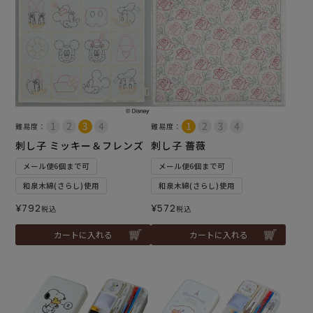
難易度：
難易度：
刺し子 ミッキー＆フレンズ
刺し子 薔薇
メール便6個まで可
メール便6個まで可
和泉木綿(さらし)使用
和泉木綿(さらし)使用
¥
792
¥
572
税込
税込
カートに入れる
カートに入れる