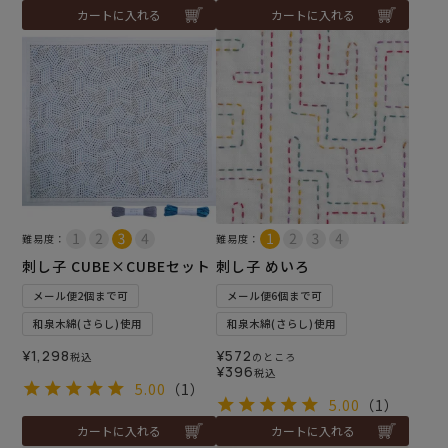
カートに入れる
カートに入れる
難易度：
難易度：
刺し子 CUBE×CUBEセット
刺し子 めいろ
メール便2個まで可
メール便6個まで可
和泉木綿(さらし)使用
和泉木綿(さらし)使用
¥
1,298
¥
572
税込
のところ
¥
396
税込
5.00
（1）
5.00
（1）
カートに入れる
カートに入れる