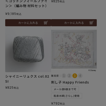
＜コットンフィールファイ
¥
825
税込
ン＞（編み物 材料セット）
¥
9,185
税込
カートに入れる
カートに入れる
シャイニーリュクス col.02
難易度：
SI
刺し子 Happy Friends
¥
825
税込
メール便6個まで可
和泉木綿(さらし)使用
¥
792
税込