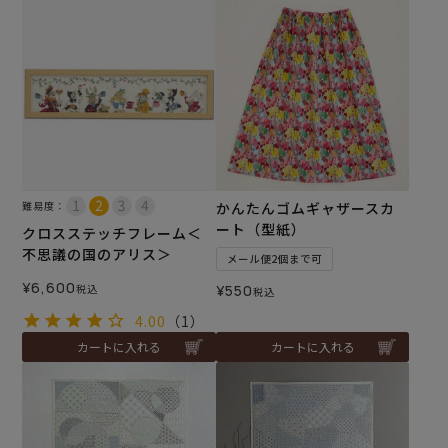
難易度：
かんたんゴムギャザースカ
ート（型紙）
クロスステッチフレーム＜
不思議の国のアリス＞
メール便2個まで可
¥
6,600
税込
¥
550
税込
4.00
（1）
カートに入れる
カートに入れる