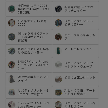
今月の刺し子（2025
新潟見附産 ～こだわ
年8月25日発売・9月1
りのチェック～
0日発売）
針と糸で彩る12カ月
リバティプリント ～
2026
初秋の装い～
刺しゅうで描くアート
モチーフ編みを楽しも
～モネ自然の色彩～
う
再登場
毎月ときめく新しい糸
アートコレクション
との出会い～冬～
SNOOPY and Friend
リバティプリント フ
s ～ハッピーハロウィ
ォレスト・ウェーブ
ン～
涼やかな素材でハンド
初夏のお出かけニット
メイド
リバティプリント ～S
刺しゅうで描くアート
ummer Twilight～
～花々の饗宴～
リバティプリント ～N
リバティプリント～春
ative Flowers～
のはじまり～