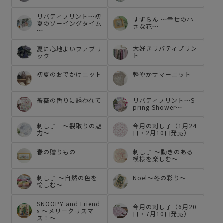
リバティプリント～初
すずらん ～幸せの小
夏のソーイングタイム
さな花～
～
大好きリバティプリン
夏に心地よいファブリ
ト
ック
初夏のおでかけニット
軽やかサマーニット
薔薇の香りに誘われて
リバティプリント～S
pring Shower～
刺し子 ～裂取りの魅
今月の刺し子（1月24
力～
日・2月10日発売）
春の贈りもの
刺し子 ～動きのある
模様を楽しむ～
刺し子 ～自然の色を
Noel～冬の彩り～
愉しむ～
SNOOPY and Friend
今月の刺し子（6月20
s ～メリークリスマ
日・7月10日発売）
ス！～