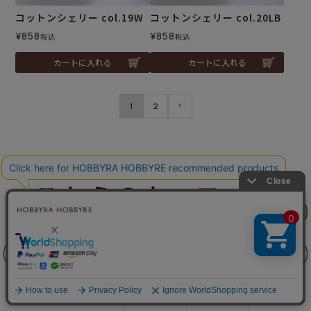
コットンシェリー col.19W
コットンシェリー col.20LB
¥
858
¥
858
税込
税込
カートに入れる
カートに入れる
1
2
こちらのキーワード
リリヤン
リリヤン
フェア
フェア
もおすすめ
前に戻る
前に戻る
上に戻る
上に戻る
商品を探す
手芸を学ぶ
ガイド
店舗情報
ログイン