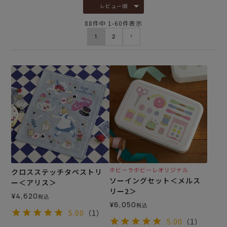
レビュー順
88
件中
1
-
60
件表示
1
2
ホビーラホビーレオリジナル
クロスステッチタペストリ
ソーイングセット＜メルス
ー＜アリス＞
リー2＞
¥
4,620
税込
¥
6,050
税込
5.00
（1）
5.00
（1）