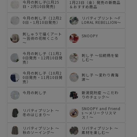
今月の刺し子(1月25
1月23日（金）発売の新商品
日・2月10日発売)
＆おすすめ商品
今月の刺し子（12月2
リバティプリント ～F
0日・1月10日発売）
LORAL REBELLION～
刺しゅうで描くアート
SNOOPY
～芸術の花咲くころ
～
今月の刺し子（11月2
刺し子 ～伝統柄を愉
0日発売・12月10日発
しむ～
売）
今月の刺し子（10月2
刺し子 ～変わり青海
0日発売・11月10日発
波～
売）
今月の刺し子
新潟見附産 ～こだわ
りのチェック～
SNOOPY and Friend
リバティプリント ～
s ～メリークリスマ
冬のはじまり～
ス！～
リバティプリント ～
リバティプリント ～
秋のソーイング～
素材を楽しむ～