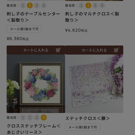
難易度：
難易度：
刺し子のテーブルセンター
刺し子のマルチクロス＜裂
＜裂取り＞
取り＞
メール便1個まで可
¥
4,620
税込
¥
6,380
税込
カートに入れる
カートに入れる
難易度：
ステッチクロス＜藤＞
クロスステッチフレーム＜
メール便1個まで可
あじさいリース＞