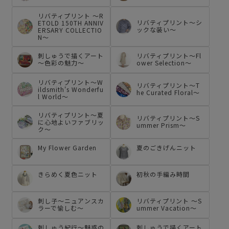
リバティプリント ～R
リバティプリント～シ
ETOLD 150TH ANNIV
ックな装い～
ERSARY COLLECTIO
N～
刺しゅうで描くアート
リバティプリント～Fl
～色彩の魅力～
ower Selection～
リバティプリント～W
リバティプリント～T
ildsmith's Wonderfu
he Curated Floral～
l World～
リバティプリント～夏
リバティプリント～S
に心地よいファブリッ
ummer Prism～
ク～
My Flower Garden
夏のごきげんニット
きらめく夏色ニット
初秋の手編み時間
刺し子～ニュアンスカ
リバティプリント ～S
ラーで愉しむ～
ummer Vacation～
刺しゅう紀行～魅惑の
刺しゅうで描くアート