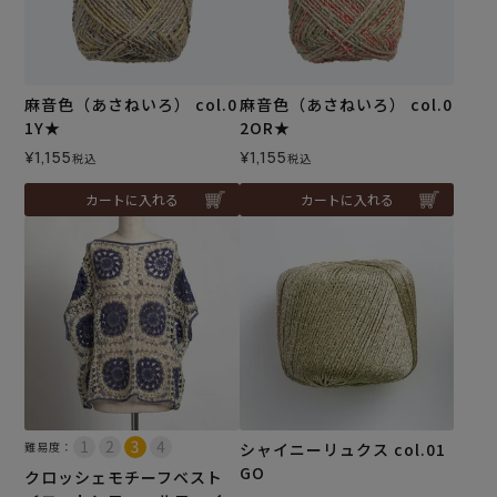
麻音色（あさねいろ） col.0
麻音色（あさねいろ） col.0
1Y★
2OR★
¥
1,155
¥
1,155
税込
税込
カートに入れる
カートに入れる
難易度：
シャイニーリュクス col.01
GO
クロッシェモチーフベスト