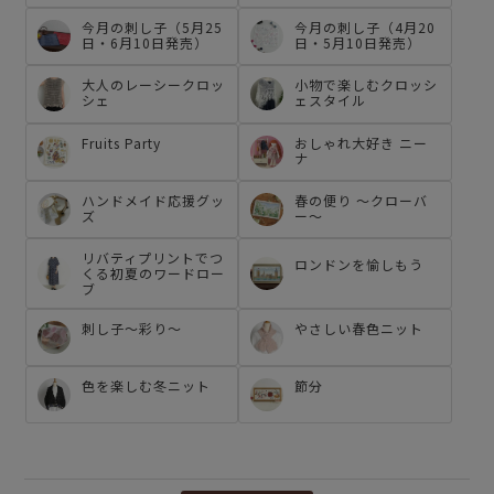
今月の刺し子（4月20
今月の刺し子（5月25
日・5月10日発売）
日・6月10日発売）
大人のレーシークロッ
小物で楽しむクロッシ
シェ
ェスタイル
Fruits Party
おしゃれ大好き ニー
ナ
ハンドメイド応援グッ
春の便り ～クローバ
ズ
ー～
リバティプリントでつ
ロンドンを愉しもう
くる初夏のワードロー
ブ
刺し子～彩り～
やさしい春色ニット
色を楽しむ冬ニット
節分