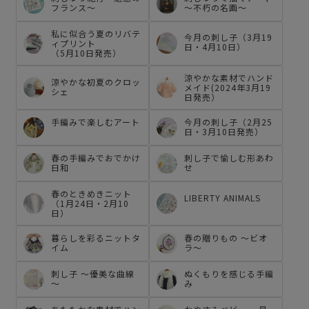
フランス～
～不朽の名画～
私に似合う夏のリバテ
今月の刺し子（3月19
ィプリント
日・4月10日）
（5月10日発売）
涼やかな素材でハンド
涼やかな初夏のクロッ
メイド(2024年3月19
シェ
日発売）
手編みで楽しむアート
今月の刺し子（2月25
日・3月10日発売）
春の手編みでおでかけ
刺し子で愉しむ形あわ
日和
せ
春のときめきニット
LIBERTY ANIMALS
（1月24日・2月10
日）
暮らしを彩るニットタ
春の贈りもの ～ビオ
イム
ラ～
刺し子 ～優美な曲線
ぬくもりを感じる手編
～
み