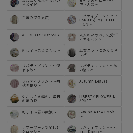
あたたかな素材でハン
おやすみベビー ～星
ドメイド
空さんぽ～
リバティプリント ～P
手編みで冬支度
EANUTS(TM) COLLEC
TION～
A LIBERTY ODYSSEY
大人のための、気分が
アガるミシン
刺し子～まるづくし～
上質ニットにめぐり合
う秋
リバティプリント～深
リバティプリント～秋
まる秋～
の装い～
リバティプリント～初
Autumn Leaves
秋の便り～
やさしさを編む、毎日
LIBERTY FLOWER M
の編み物
ARKET
刺し子～青の競演～
～Winnie the Pooh
～
サマーヤーンで楽しむ
リバティプリント～Fl
クロッシェ
oral Dance～