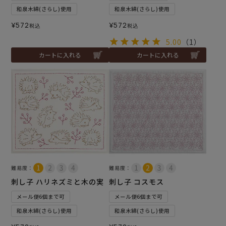
和泉木綿(さらし)使用
和泉木綿(さらし)使用
¥
572
¥
572
税込
税込
5.00
（1）
カートに入れる
カートに入れる
難易度：
難易度：
刺し子 ハリネズミと木の実
刺し子 コスモス
メール便6個まで可
メール便6個まで可
和泉木綿(さらし)使用
和泉木綿(さらし)使用