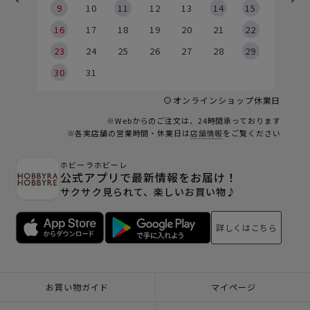
9
9
10
11
12
13
14
15
6
16
17
18
19
20
21
22
23
24
25
26
27
28
29
30
31
オンラインショップ休業日
※Webからのご注文は、24時間承っております
※各実店舗の営業時間・休業日は
店舗情報
をご覧ください
ホビーラホビーレ
公式アプリで最新情報をお届け！
サクサク見られて、楽しいお買い物♪
詳しくはこちら
お買い物ガイド
マイページ