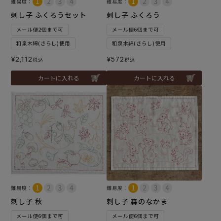
難易度：
難易度：
刺し子 ふくろうセット
刺し子 ふくろう
メール便2個まで可
メール便6個まで可
和泉木綿(さらし)使用
和泉木綿(さらし)使用
¥
2,112
¥
572
税込
税込
カートに入れる
カートに入れる
難易度：
難易度：
刺し子 秋
刺し子 森のなかま
メール便6個まで可
メール便6個まで可