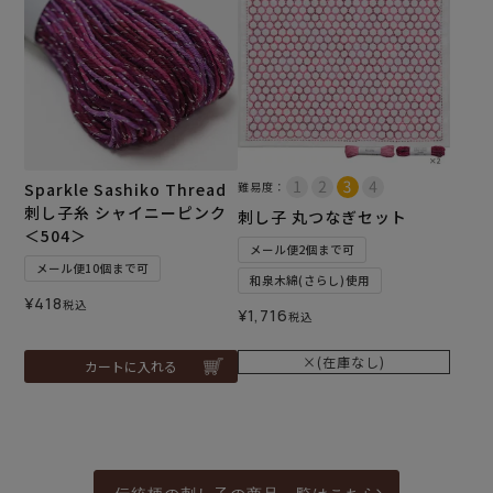
Sparkle Sashiko Thread
難易度：
刺し子糸 シャイニーピンク
刺し子 丸つなぎセット
＜504＞
メール便2個まで可
メール便10個まで可
和泉木綿(さらし)使用
¥
418
税込
¥
1,716
税込
×(在庫なし)
カートに入れる