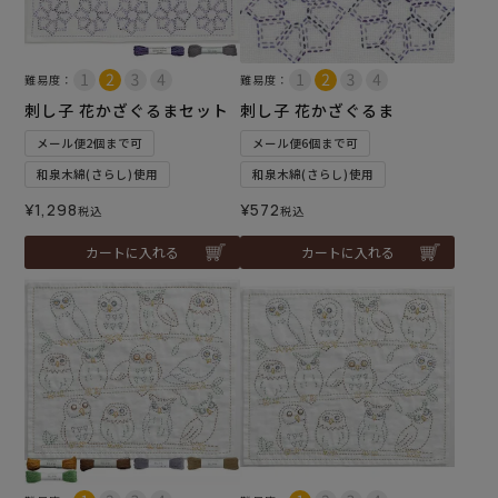
難易度：
難易度：
刺し子 花かざぐるまセット
刺し子 花かざぐるま
メール便2個まで可
メール便6個まで可
和泉木綿(さらし)使用
和泉木綿(さらし)使用
¥
1,298
¥
572
税込
税込
カートに入れる
カートに入れる