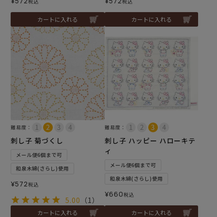
¥
572
¥
572
税込
税込
カートに入れる
カートに入れる
難易度：
難易度：
刺し子 菊づくし
刺し子 ハッピー ハローキテ
ィ
メール便6個まで可
メール便6個まで可
和泉木綿(さらし)使用
和泉木綿(さらし)使用
¥
572
税込
¥
660
税込
5.00
（1）
カートに入れる
カートに入れる