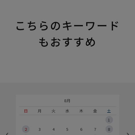
こちらのキーワード
もおすすめ
8月
土
日
月
火
水
木
金
土
5
1
2
2
3
4
5
6
7
8