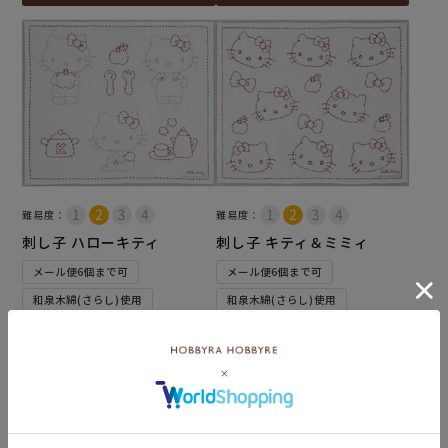
難易度：
難易度：
刺し子 ハローキティ
刺し子 キティ＆ミミィ
メール便6個まで可
メール便6個まで可
和泉木綿(さらし)使用
和泉木綿(さらし)使用
¥
660
¥
660
税込
税込
カートに入れる
カートに入れる