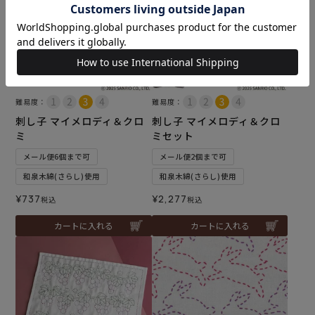
難易度：
難易度：
刺し子 マイメロディ＆クロ
刺し子 マイメロディ＆クロ
ミ
ミセット
メール便6個まで可
メール便2個まで可
和泉木綿(さらし)使用
和泉木綿(さらし)使用
¥
737
¥
2,277
税込
税込
カートに入れる
カートに入れる