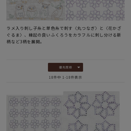
ラメ入り刺し子糸と単色糸で刺す〈丸つなぎ〉と〈花かざ
ぐるま〉、縁起の良いふくろうをカラフルに刺し分ける新
柄など3柄を展開。
優先度順
18
件中
1
-
18
件表示