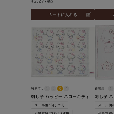
¥
2,277
税込
カートに入れる
難易度：
難易度：
刺し子 ハッピー ハローキティ
刺し子 
メール便6個まで可
メール便
和泉木綿(さらし)使用
和泉木綿(