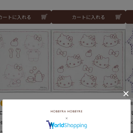
カートに入れる
カートに入れる
難易度：
難
ハローキティ
刺し子 キティ＆ミミィ
刺
6個まで可
メール便6個まで可
さらし)使用
和泉木綿(さらし)使用