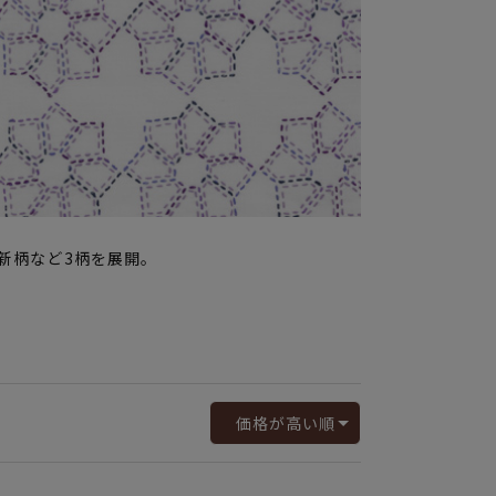
新柄など3柄を展開。
価格が高い順