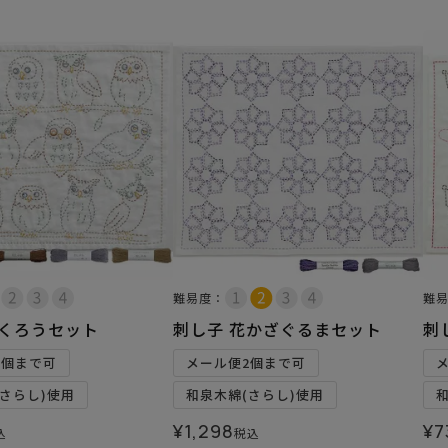
難易度：
難
ふくろうセット
刺し子 花かざぐるまセット
刺
2個まで可
メール便2個まで可
さらし)使用
和泉木綿(さらし)使用
¥
1,298
¥
7
込
税込