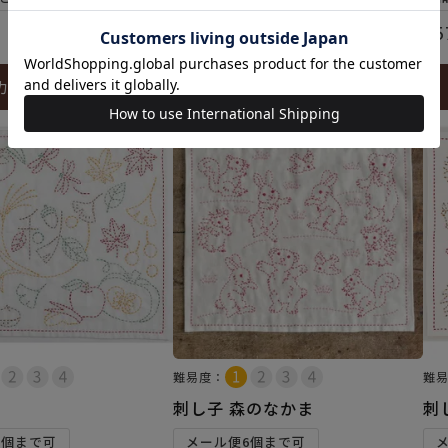
¥
660
¥
5
税込
カートに入れる
カートに入れる
難易度：
難
刺し子 森のなかま
刺
6個まで可
メール便6個まで可