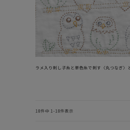
ラメ入り刺し子糸と単色糸で刺す〈丸つなぎ〉
18
件中
1
-
18
件表示