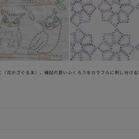
と〈花かざぐるま〉、縁起の良いふくろうをカラフルに刺し分ける