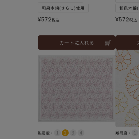
和泉木綿(さらし)使用
和泉木綿(
¥
572
¥
572
税込
税込
カートに入れる
難易度：
難易度：