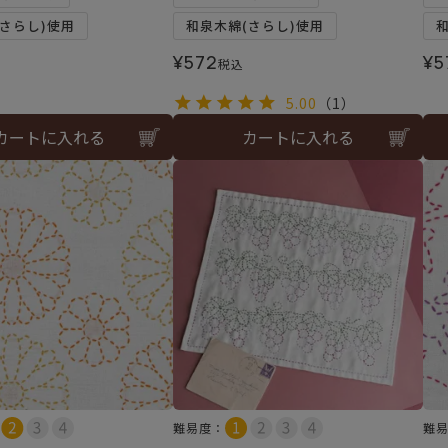
さらし)使用
和泉木綿(さらし)使用
¥
572
¥
5
税込
5.00
（1）
カートに入れる
カートに入れる
難易度：
難