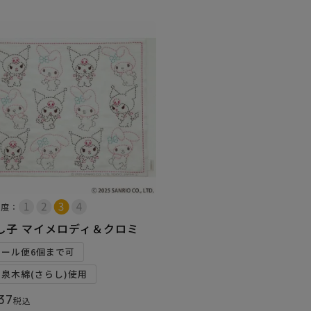
易度：
し子 マイメロディ＆クロミ
メール便6個まで可
和泉木綿(さらし)使用
37
税込