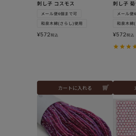
刺し子 コスモス
刺し子 
メール便6個まで可
メール便
和泉木綿(さらし)使用
和泉木綿(
¥
572
¥
572
税込
税込
カートに入れる