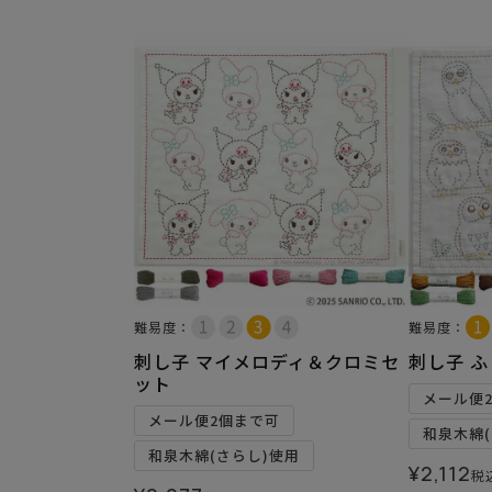
難易度：
難易度：
刺し子 マイメロディ＆クロミセ
刺し子 
ット
メール便
メール便2個まで可
和泉木綿(
和泉木綿(さらし)使用
¥
2,112
税