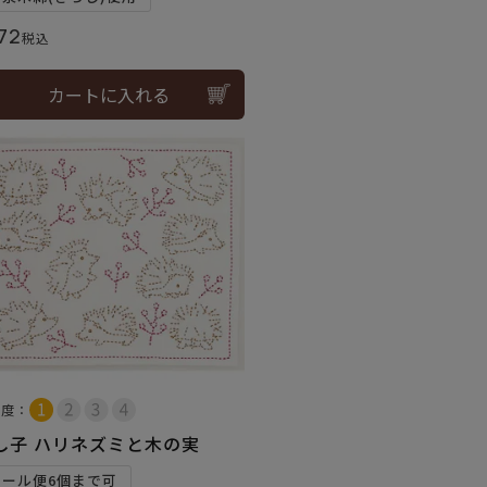
72
税込
カートに入れる
易度：
し子 ハリネズミと木の実
メール便6個まで可