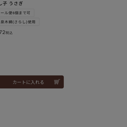
し子 うさぎ
メール便6個まで可
和泉木綿(さらし)使用
72
税込
カートに入れる