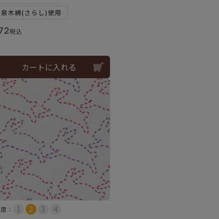
和泉木綿(さらし)使用
72
税込
カートに入れる
易度：