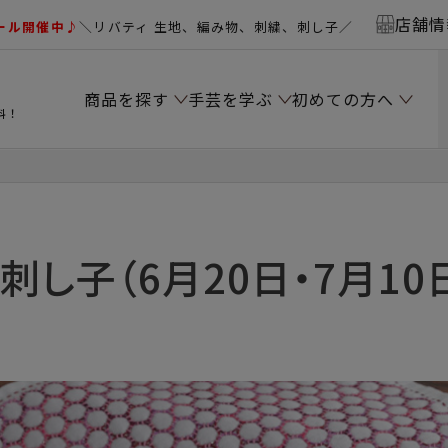
店舗情
ール開催中♪
＼リバティ 生地、編み物、刺繍、刺し子／
商品を探す
手芸を学ぶ
初めての方へ
料！
）
刺し子（6月20日・7月10