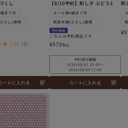
菊づくし
【8/10予約】刺し子 ぶどう2
刺
6個まで可
メール便6個まで可
さらし)使用
和泉木綿(さらし)使用
予約商品
¥
5
こちらは予約商品です
¥
572
5.00
（1）
税込
予約受付期間
2026/08/01 20:00
〜
2026/08/09 17:00
カートに入れる
カートに入れる