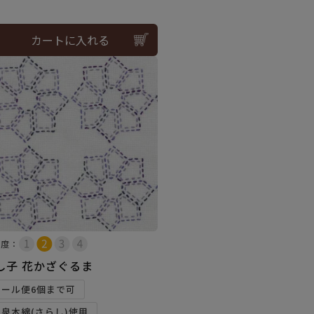
カートに入れる
易度：
し子 花かざぐるま
メール便6個まで可
和泉木綿(さらし)使用