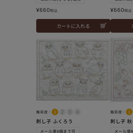
¥
660
¥
660
税込
税込
カートに入れる
難易度：
難易度：
刺し子 ふくろう
刺し子 秋
メール便6個まで可
メール便