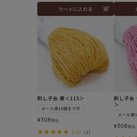
カートに入れる
刺し子糸 黄＜115＞
刺し子糸 
＞
メール便10個まで可
メール便
¥
308
税込
¥
308
税込
5.00
（1）