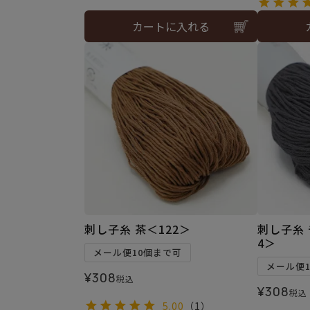
カートに入れる
刺し子糸 茶＜122＞
刺し子糸
4＞
メール便10個まで可
メール便
¥
308
税込
¥
308
税込
5.00
（1）