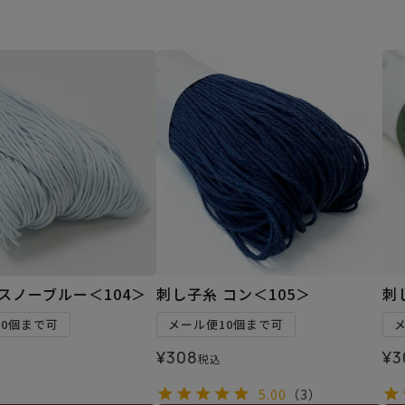
スノーブルー＜104＞
刺し子糸 コン＜105＞
刺
10個まで可
メール便10個まで可
¥
308
¥
3
税込
5.00
（3）