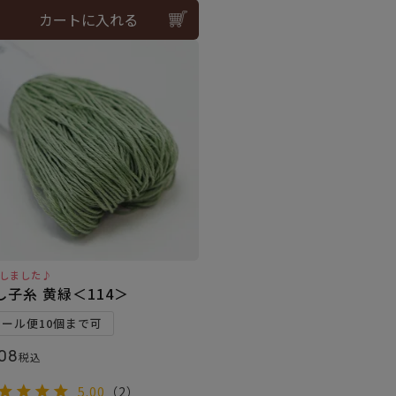
カートに入れる
しました♪
し子糸 黄緑＜114＞
メール便10個まで可
08
税込
5.00
（2）