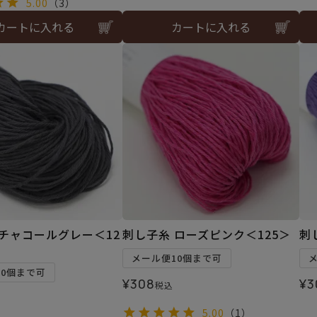
5.00
（3）
カートに入れる
カートに入れる
 チャコールグレー＜12
刺し子糸 ローズピンク＜125＞
刺
メール便10個まで可
10個まで可
¥
308
¥
3
税込
5.00
（1）