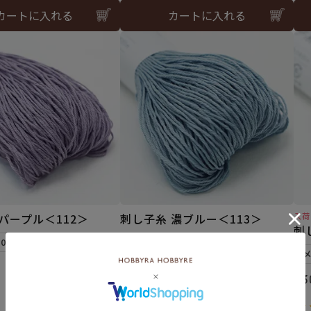
カートに入れる
カートに入れる
パープル＜112＞
刺し子糸 濃ブルー＜113＞
入荷
刺
10個まで可
メール便10個まで可
¥
308
税込
¥
3
4.67
（3）