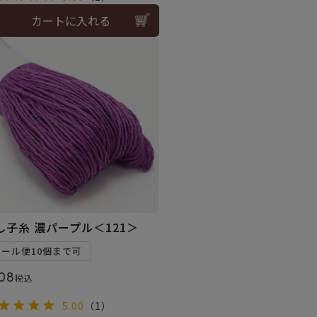
カートに入れる
し子糸 濃パープル＜121＞
メール便10個まで可
08
税込
5.00
（1）