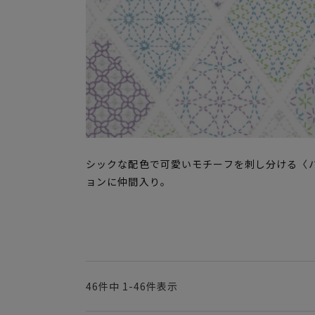
シックな配色で可愛いモチーフを刺し分ける〈ハ
ョンに仲間入り。
46
件中
1
-
46
件表示