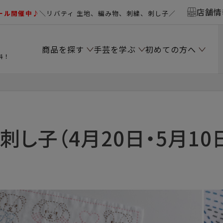
店舗情
ール開催中♪
＼リバティ 生地、編み物、刺繍、刺し子／
商品を探す
手芸を学ぶ
初めての方へ
料！
）
刺し子（4月20日・5月10