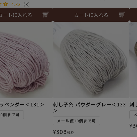
4.33
（3）
カートに入れる
カートに入れる
ラベンダー＜131＞
刺し子糸 パウダーグレー＜133
刺
＞
10個まで可
メール便10個まで可
¥
3
¥
308
税込