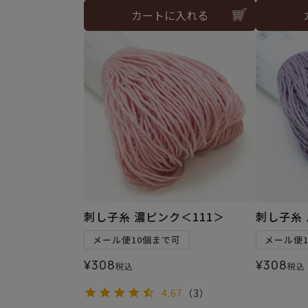
カートに入れる
刺し子糸 濃ピンク＜111＞
刺し子糸 
メール便10個まで可
メール便
¥
308
¥
308
税込
税込
4.67
（3）