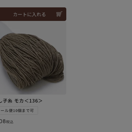
カートに入れる
し子糸 モカ＜136＞
メール便10個まで可
08
税込