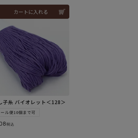
カートに入れる
し子糸 バイオレット＜128＞
メール便10個まで可
08
税込