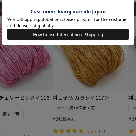
カートに入れる
カートに入れる
チェリーピンク＜116
刺し子糸 カラシ＜117＞
刺
メール便10個まで可
10個まで可
¥
308
¥
3
税込
5.00
（1）