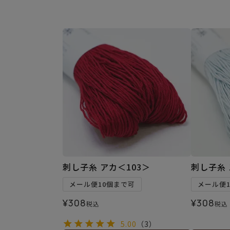
刺し子糸 アカ＜103＞
刺し子糸 
メール便10個まで可
メール便
¥
308
¥
308
税込
税込
5.00
（3）