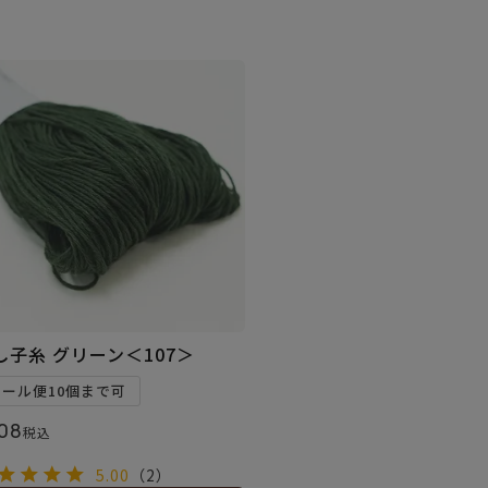
し子糸 グリーン＜107＞
メール便10個まで可
08
税込
5.00
（2）