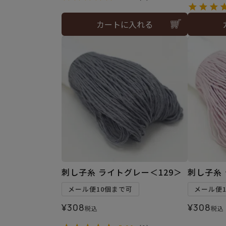
カートに入れる
刺し子糸 ライトグレー＜129＞
刺し子糸 
メール便10個まで可
メール便
¥
308
¥
308
税込
税込