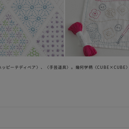
ッピーテディベア〉、〈手芸道具〉。幾何学柄〈CUBE×CUBE